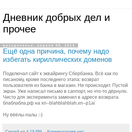
Дневник добрых дел и
прочее
воскресенье, апреля 06, 2014
Ещё одна причина, почему надо
избегать кириллических доменов
Подключал сайт к эквайрингу Сбербанка. Всё как по
писаному, кроме последнего этапа: возврат
пользователя из банка в магазин. Не происходит. Пустой
экран. Уже написал письмо в саппорт, но что-то дёрнуло.
Чисто для эксперимента заменил в адресе возврата
блаблабла.рф на xn--blahblahblah.xn--p1ai
Ну ёёёлы-палы :-)
Сергей
на
4:19 PM
Комментариев нет: