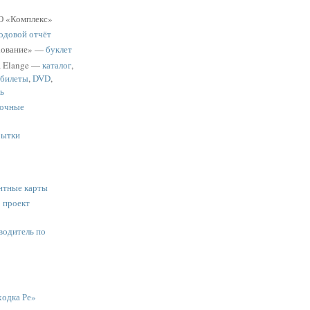
 «Комплекс»
одовой отчёт
хование» —
буклет
a Elange —
каталог
,
 билеты
,
DVD
,
ь
очные
рытки
нтные карты
:
проект
водитель по
одка Ре»