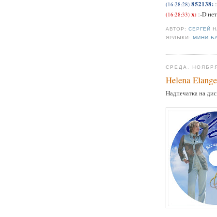
852138:
(16:28:28)
х:
:-D нет
(16:28:33)
АВТОР:
СЕРГЕЙ
ЯРЛЫКИ:
МИНИ-Б
СРЕДА, НОЯБРЯ
Helena Elang
Надпечатка на дис