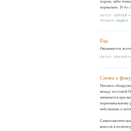
хорош, либо гениа
нормально.
To be c
АВТОР:
СЕРГЕЙ
ЯРЛЫКИ:
ВИДЕО
Год.
Оказывается, всего
АВТОР:
СЕРГЕЙ
Снова о фок
Пытаясь обнаружи
между хостовой ОС
начинается при в
первоначальному р
небольшим, а зате
Симптоматическое
консоль в полном 