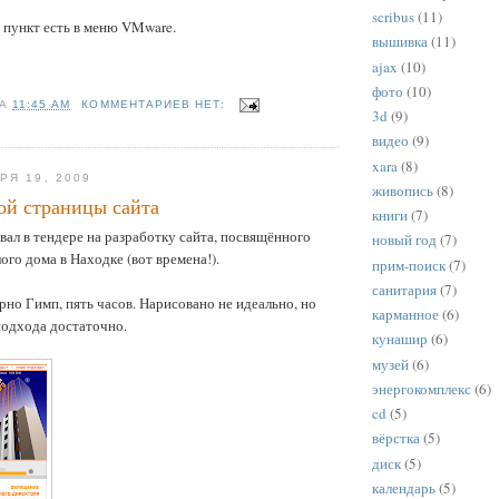
scribus
(11)
пункт есть в меню VMware.
вышивка
(11)
ajax
(10)
фото
(10)
НА
11:45 AM
КОММЕНТАРИЕВ НЕТ:
3d
(9)
видео
(9)
xara
(8)
РЯ 19, 2009
живопись
(8)
ой страницы сайта
книги
(7)
ал в тендере на разработку сайта, посвящённого
новый год
(7)
ого дома в Находке (вот времена!).
прим-поиск
(7)
санитария
(7)
рно Гимп, пять часов. Нарисовано не идеально, но
карманное
(6)
подхода достаточно.
кунашир
(6)
музей
(6)
энергокомплекс
(6)
cd
(5)
вёрстка
(5)
диск
(5)
календарь
(5)