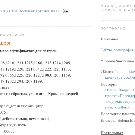
МОИ НЕДАВНИЕ
В OPEN CLIP ART
НА
5:21 PM
КОММЕНТАРИЕВ НЕТ:
ПОРТФОЛИО
РЯ 26, 2009
По темам:
шорг
Сайты
,
полиграфия
омера сертификатов для лотереи.
Уличное/настенное
208,1210,1211,1215,1160,1213,1214,1209,
18,1219,1220,1221,0342,1222,1223,1173,
«Колизей» —
рекла
92,0365,1225,1226,1227,1083,1203,1159,
календарь-стойка
19,1202,1204,1207,1199.
Постеры:
л все?
Helena Elange + C
что ты сбросила, уже в игре. Кроме последней
проект «Палеоде
«Родимая сторон
щас будет немножко цифр
пиво «Kellers»
 0751
Новогодние плакат
:) действительно, немножко :)
Баннеры: Helena Ela
будет чуть чуть
1-10000?
Настольное: