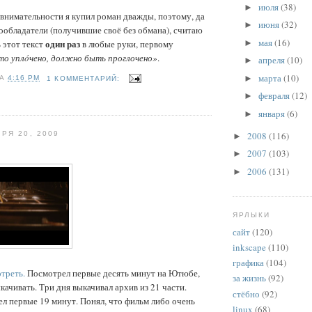
июля
(38)
►
внимательности я купил роман дважды, поэтому, да
июня
(32)
►
ообладатели (получившие своё без обмана), считаю
мая
(16)
один раз
►
ь этот текст
в любые руки, первому
что уплóчено, должно быть проглочено»
.
апреля
(10)
►
марта
(10)
►
НА
4:16 PM
1 КОММЕНТАРИЙ:
февраля
(12)
►
января
(6)
►
2008
(116)
РЯ 20, 2009
►
2007
(103)
►
2006
(131)
►
ЯРЛЫКИ
сайт
(120)
inkscape
(110)
графика
(104)
треть.
Посмотрел первые десять минут на Ютюбе,
за жизнь
(92)
качивать. Три дня выкачивал архив из 21 части.
стёбно
(92)
л первые 19 минут. Понял, что фильм либо очень
linux
(68)