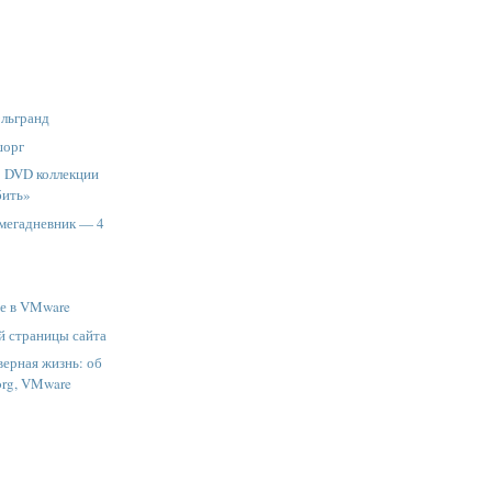
Эльгранд
шорг
: DVD коллекции
бить»
 мегадневник — 4
се в VMware
й страницы сайта
ерная жизнь: об
org, VMware