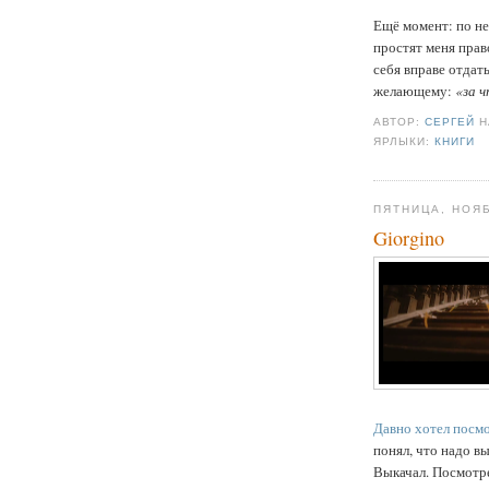
Ещё момент: по не
простят меня прав
себя вправе отдат
желающему:
«за 
АВТОР:
СЕРГЕЙ
ЯРЛЫКИ:
КНИГИ
ПЯТНИЦА, НОЯБ
Giorgino
Давно хотел посмо
понял, что надо вы
Выкачал. Посмотре