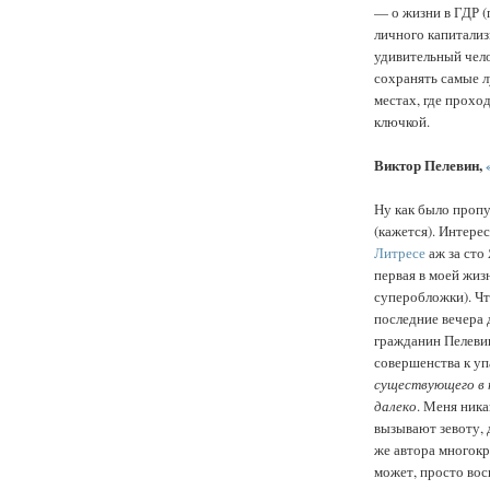
— о жизни в ГДР (
личного капитализ
удивительный чело
сохранять самые л
местах, где прохо
ключкой.
Виктор Пелевин,
Ну как было проп
(кажется). Интерес
Литресе
аж за сто
первая в моей жиз
суперобложки). Что
последние вечера 
гражданин Пелевин
совершенства к у
существующего в
далеко
. Меня ника
вызывают зевоту, 
же автора многокр
может, просто вос