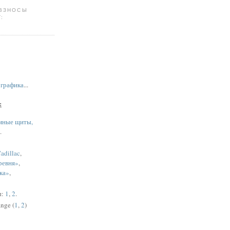
 ВЗНОСЫ
:
,
графика
...
:
мные щиты,
.
adillac
,
ревня»
,
ка»
,
ы:
1
,
2
.
nge (
1
,
2
)