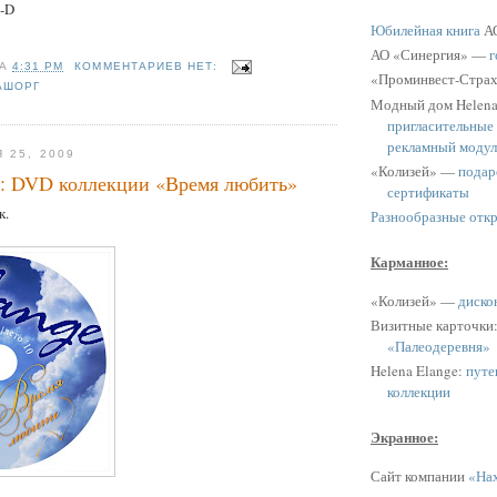
:-D
Юбилейная книга
АО
АО «Синергия» —
г
НА
4:31 PM
КОММЕНТАРИЕВ НЕТ:
«Проминвест-Стра
АШОРГ
Модный дом Helen
пригласительные
рекламный модул
 25, 2009
«Колизей» —
подар
e: DVD коллекции «Время любить»
сертификаты
к.
Разнообразные отк
Карманное:
«Колизей» —
диско
Визитные карточки
«Палеодеревня»
Helena Elange:
путе
коллекции
Экранное:
Сайт компании
«Нах