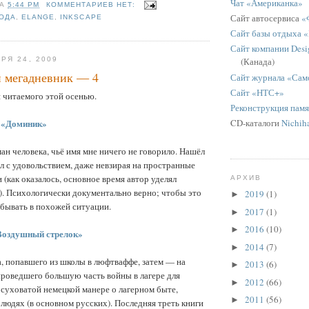
Чат «Американка»
НА
5:44 PM
КОММЕНТАРИЕВ НЕТ:
Сайт автосервиса
«
ОДА
,
ELANGE
,
INKSCAPE
Сайт базы отдыха 
Сайт компании Desig
РЯ 24, 2009
(Канада)
й мегадневник — 4
Сайт журнала «Сам
Сайт «НТС+»
 читаемого этой осенью.
Реконструкция пам
,
«Доминик»
CD-каталоги
Nichih
н человека, чьё имя мне ничего не говорило. Нашёл
л с удовольствием, даже невзирая на пространные
 (как оказалось, основное время автор уделял
АРХИВ
. Психологически документально верно; чтобы это
2019
(1)
►
бывать в похожей ситуации.
2017
(1)
►
2016
(10)
►
Воздушный стрелок»
2014
(7)
►
, попавшего из школы в люфтваффе, затем — на
2013
(6)
►
проведшего большую часть войны в лагере для
2012
(66)
►
суховатой немецкой манере о лагерном быте,
2011
(56)
►
 людях (в основном русских). Последняя треть книги