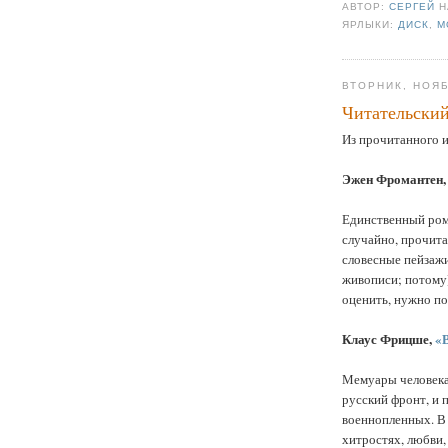
АВТОР:
СЕРГЕЙ
ЯРЛЫКИ:
ДИСК
,
М
ВТОРНИК, НОЯБ
Читательски
Из прочитанного и
Эжен Фромантен
Единственный рома
случайно, прочита
словесные пейзажи
живописи; потому)
оценить, нужно по
Клаус Фрицше,
«
Мемуары человека
русский фронт, и 
военнопленных. В 
хитростях, любви,