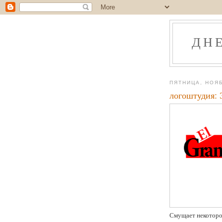
ДН
ПЯТНИЦА, НОЯБ
логоштудия: 
Смущает некоторое