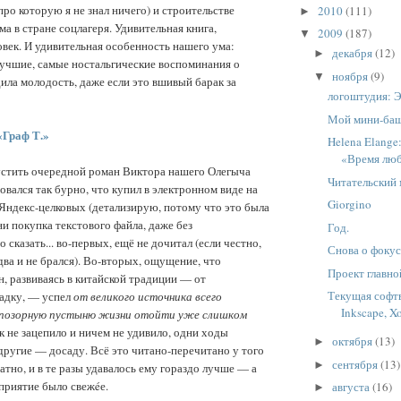
про которую я не знал ничего) и строительстве
2010
(111)
►
ма в стране соцлагеря. Удивительная книга,
2009
(187)
▼
век. И удивительная особенность нашего ума:
декабря
(12)
►
учшие, самые ностальгические воспоминания о
ноября
(9)
▼
дила молодость, даже если это вшивый барак за
логоштудия: 
Мой мини-ба
«Граф Т.»
Helena Elange
«Время лю
устить очередной роман Виктора нашего Олегыча
Читательский
овался так бурно, что купил в электронном виде на
Giorgino
 Яндекс-целковых (детализирую, потому что это была
ни покупка текстового файла, даже без
Год.
 сказать... во-первых, ещё не дочитал (если честно,
Снова о фоку
два и не брался). Во-вторых, ощущение, что
Проект главно
, развиваясь в китайской традиции — от
Текущая софтв
падку, — успел
от великого источника всего
Inkscape, X
 позорную пустыню жизни отойти уже слишком
к не зацепило и ничем не удивило, одни ходы
октября
(13)
►
другие — досаду. Всё это читано-перечитано у того
сентября
(13)
►
атно, и в те разы удавалось ему гораздо лучше — а
приятие было свежéе.
августа
(16)
►