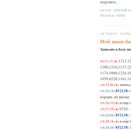
подумать.
АВТОР:
СЕРГЕЙ
ЯРЛЫКИ:
ЛОГО
ЧЕТВЕРГ, НОЯБ
Мой мини-ба
Заносим в базу н
x:
1212,1
16:21:13)
1200,1216,1217,12
1174,1068,1224,10
1050,0228,1161,11
x:
записа
(16:25:46)
852138:
(16:26:18)
порции, их вношу
x:
и еще 
(16:26:33)
x:
0728 -
(16:27:39)
852138:
(16:28:08)
x:
и еще 
(16:28:18)
852138:
(16:28:26)