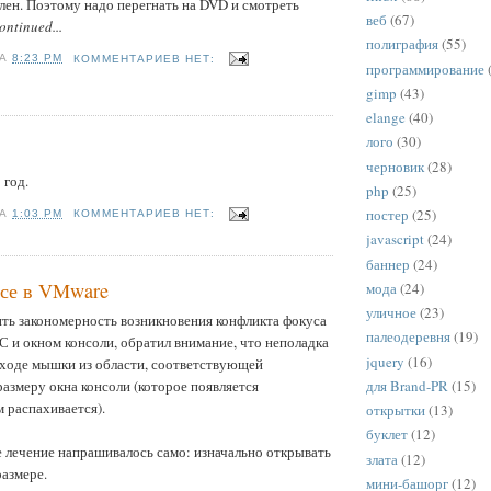
лен. Поэтому надо перегнать на DVD и смотреть
веб
(67)
ontinued...
полиграфия
(55)
НА
8:23 PM
КОММЕНТАРИЕВ НЕТ:
программирование
gimp
(43)
elange
(40)
лого
(30)
черновик
(28)
 год.
php
(25)
постер
(25)
НА
1:03 PM
КОММЕНТАРИЕВ НЕТ:
javascript
(24)
баннер
(24)
усе в VMware
мода
(24)
уличное
(23)
ть закономерность возникновения конфликта фокуса
палеодеревня
(19)
 и окном консоли, обратил внимание, что неполадка
jquery
(16)
ыходе мышки из области, соответствующей
для Brand-PR
(15)
азмеру окна консоли (которое появляется
м распахивается).
открытки
(13)
буклет
(12)
 лечение напрашивалось само: изначально открывать
злата
(12)
размере.
мини-башорг
(12)