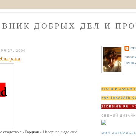
ЕВНИК ДОБРЫХ ДЕЛ И ПРО
СЕ
РЯ 27, 2009
Эльгранд
ПРОС
ПРОФ
КТО Я И ЗАЧЕМ 
КАК ЗАКАЗАТЬ С
22DESIGN.RU
: 
СВЕЖИЙ ДИЗАЙН
 сходство с «Гардиан». Наверное, надо ещё
МОИ ФОТОАЛЬБ