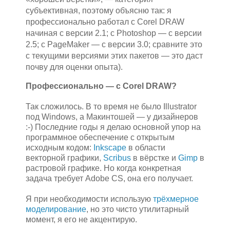
субъективная, поэтому объясню так: я
профессионально работал с Corel DRAW
начиная с версии 2.1; с Photoshop — с версии
2.5; с PageMaker — с версии 3.0; сравните это
с текущими версиями этих пакетов — это даст
почву для оценки опыта).
Профессионально — с Corel DRAW?
Так сложилось. В то время не было Illustrator
под Windows, а Макинтошей — у дизайнеров
:-) Последние годы я делаю основной упор на
программное обеспечение с открытым
исходным кодом:
Inkscape
в области
векторной графики,
Scribus
в вёрстке и
Gimp
в
растровой графике. Но когда конкретная
задача требует Adobe CS, она его получает.
Я при необходимости использую
трёхмерное
моделирование
, но это чисто утилитарный
момент, я его не акцентирую.