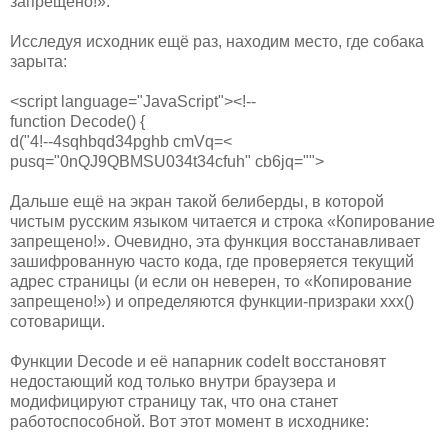
запрещено!».
Исследуя исходник ещё раз, находим место, где собака
зарыта:
<script language="JavaScript"><!--
function Decode() {
d("4!--4sqhbqd34pghb cmVq=<
pusq="0nQJ9QBMSU034t34cfuh" cb6jq="">
Дальше ещё на экран такой белиберды, в которой
чистым русским языком читается и строка «Копирование
запрещено!». Очевидно, эта функция восстанавливает
зашифрованную часто кода, где проверяется текущий
адрес страницы (и если он неверен, то «Копирование
запрещено!») и определяются функции-призраки xxx()
сотоварищи.
Функции Decode и её напарник codeIt восстановят
недостающий код только внутри браузера и
модифицируют страницу так, что она станет
работоспособной. Вот этот момент в исходнике: