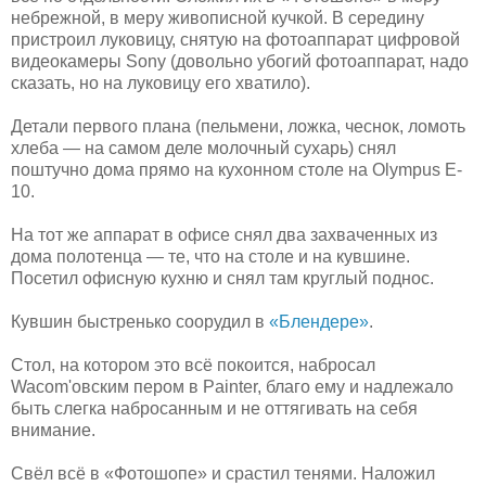
небрежной, в меру живописной кучкой. В середину
пристроил луковицу, снятую на фотоаппарат цифровой
видеокамеры Sony (довольно убогий фотоаппарат, надо
сказать, но на луковицу его хватило).
Детали первого плана (пельмени, ложка, чеснок, ломоть
хлеба — на самом деле молочный сухарь) снял
поштучно дома прямо на кухонном столе на Olympus E-
10.
На тот же аппарат в офисе снял два захваченных из
дома полотенца — те, что на столе и на кувшине.
Посетил офисную кухню и снял там круглый поднос.
Кувшин быстренько соорудил в
«Блендере»
.
Стол, на котором это всё покоится, набросал
Wacom'овским пером в Painter, благо ему и надлежало
быть слегка набросанным и не оттягивать на себя
внимание.
Свёл всё в «Фотошопе» и срастил тенями. Наложил