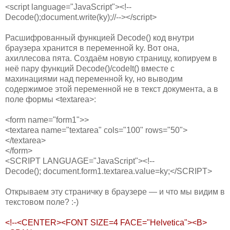
<script language="JavaScript"><!--
Decode();document.write(ky);//--></script>
Расшифрованный функцией Decode() код внутри
браузера хранится в переменной ky. Вот она,
ахиллесова пята. Создаём новую страницу, копируем в
неё пару функций Decode()/codeIt() вместе с
махинациями над переменной ky, но выводим
содержимое этой переменной не в текст документа, а в
поле формы <textarea>:
<form name="form1">>
<textarea name="textarea" cols="100" rows="50">
</textarea>
</form>
<SCRIPT LANGUAGE="JavaScript"><!--
Decode(); document.form1.textarea.value=ky;</SCRIPT>
Открываем эту страничку в браузере — и что мы видим в
текстовом поле? :-)
<!--<CENTER><FONT SIZE=4 FACE="Helvetica"><B>