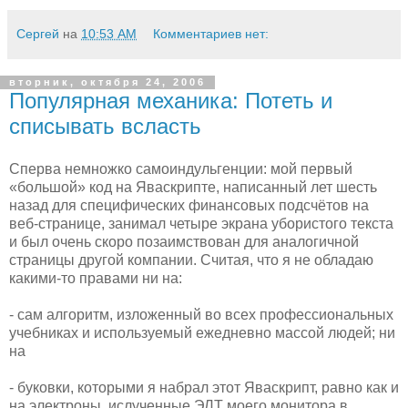
Сергей
на
10:53 AM
Комментариев нет:
вторник, октября 24, 2006
Популярная механика: Потеть и
списывать всласть
Сперва немножко самоиндульгенции: мой первый
«большой» код на Яваскрипте, написанный лет шесть
назад для специфических финансовых подсчётов на
веб-странице, занимал четыре экрана убористого текста
и был очень скоро позаимствован для аналогичной
страницы другой компании. Считая, что я не обладаю
какими-то правами ни на:
- сам алгоритм, изложенный во всех профессиональных
учебниках и используемый ежедневно массой людей; ни
на
- буковки, которыми я набрал этот Яваскрипт, равно как и
на электроны, ислученные ЭЛТ моего монитора в