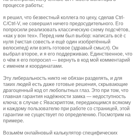
процессе работы;
я решил, что безвестный коллега по цеху, сделав Ctrl-
C/Ctrl-V, не совершил ничего предосудительного. Его
попросили реализовать классическую схему подсчётов,
«как у вон тех». Перед ним был выбор: написать всё с
нуля (чистая совесть и ещё один изобретённый
велосипед) или взять готовое (здравый смысл). Он
выбрал второе, и я его поддерживаю. Единственное, что
о чём я его попросил — вернуть в код мой комментарий
с именем и координатами.
Эту либеральность никто не обязан разделять, и для
таких людей есть даже готовые решения, скрывающие
драгоценный код от любопытных глаз. Это при том, что
главная гарантия надёжности замка — недоступность
ключа; в случае с Яваскриптом, передающимся всякому
и каждому пользователю при работе со страницей, этой
гарантии не существует по определению. Посмотрим на
примере.
Возьмём онлайновый калькулятор специфических