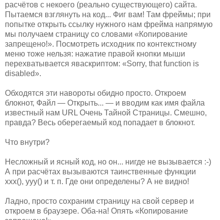
расчётов с некоего (реально существующего) сайта.
Пытаемся взглянуть на код... Фиг вам! Там фреймы; при
попытке открыть ссылку нужного нам фрейма напрямую
мы получаем страницу со словами «Копирование
запрещено!». Посмотреть исходник по контекстному
меню тоже нельзя: нажатие правой кнопки мыши
перехватывается яваскриптом: «Sorry, that function is
disabled».
Обходятся эти навороты обидно просто. Откроем
блокнот, Файл — Открыть... — и вводим как имя файла
известный нам URL Очень Тайной Страницы. Смешно,
правда? Весь оберегаемый код попадает в блокнот.
Что внутри?
Несложный и ясный код, но он... нигде не вызывается :-)
А при расчётах вызываются таинственные функции
xxx(), yyy() и т. п. Где они определены? А не видно!
Ладно, просто сохраним страницу на свой сервер и
откроем в браузере. Оба-на! Опять «Копирование