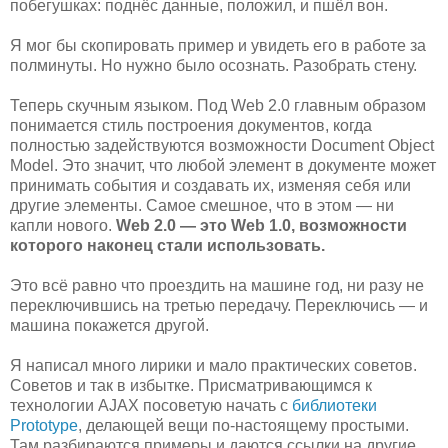
побегушках: поднёс данные, положил, и пшёл вон.
Я мог бы скопировать пример и увидеть его в работе за
полминуты. Но нужно было осознать. Разобрать стену.
Теперь скучным языком. Под Web 2.0 главным образом
понимается стиль построения документов, когда
полностью задействуются возможности Document Object
Model. Это значит, что любой элемент в документе может
принимать события и создавать их, изменяя себя или
другие элементы. Самое смешное, что в этом — ни
капли нового.
Web 2.0 — это Web 1.0, возможности
которого наконец стали использовать.
Это всё равно что проездить на машине год, ни разу не
переключившись на третью передачу. Переключись — и
машина покажется другой.
Я написал много лирики и мало практических советов.
Советов и так в избытке. Присматривающимся к
технологии AJAX посоветую начать с
библиотеки
Prototype
, делающей вещи по-настоящему простыми.
Там разбираются примеры и даются ссылки на другие