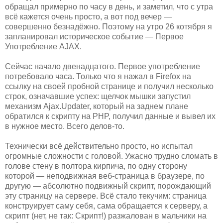
обращал примерно по часу в день, и заметил, что с утра
всё кажется очень просто, а вот под вечер —
совершенно безнадёжно. Поэтому на утро 26 котября я
запланировал историческое событие — Первое
Употребление AJAX.
Сейчас начало двенадцатого. Первое употребление
потребовало часа. Только что я нажал в Firefox на
ссылку на своей пробной странице и получил несколько
строк, означавшие успех: щелчок мышки запустил
механизм Ajax.Updater, который на заднем плане
обратился к скрипту на PHP, получил данные и вывел их
в нужное место. Всего делов-то.
Технически всё действительно просто, но испытал
огромные сложности с головой. Ужасно трудно сломать в
голове стену в полтора кирпича, по одну сторону
которой — неподвижная веб-страница в браузере, по
другую — абсолютно подвижный скрипт, порождающий
эту страницу на сервере. Всё стало текучим: страница
конструирует саму себя, сама обращается к серверу, а
скрипт (нет, не так: Скрипт!) разжалован в мальчики на