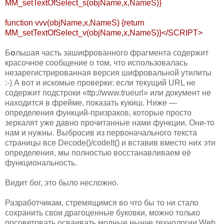
MM_setTextOfSelect_s(objName,x,NameS)}
function vvv(objName,x,NameS) {return
MM_setTextOfSelect_v(objName,x,NameS)}</SCRIPT>
Б
о
льшая часть зашифрованного фрагмента содержит
красочное сообщение о том, что использовалась
незарегистрированная версия шифровальной утилиты
:-) А вот и искомые проверки: если текущий URL не
содержит подстроки «ttp://www.trueurl» или документ не
находится в фрейме, показать кукиш. Ниже —
определения функций-призраков, которые просто
зеркалят уже давно прочитанные нами функции. Они-то
нам и нужны. Выбросив из первоначального текста
страницы все Decode()/codeIt() и вставив вместо них эти
определения, мы полностью восстанавливаем её
функциональность.
Видит бог, это было несложно.
Разработчикам, стремящимся во что бы то ни стало
сохранить свои драгоценные буковки, можно только
посоветовать осваивать модные нынче технологии Web