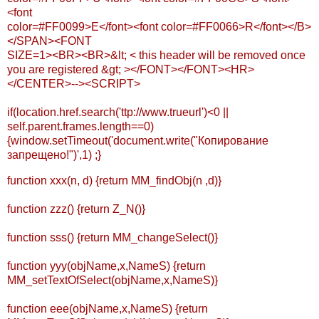
<font
color=#FF0099>E</font><font color=#FF0066>R</font></B>
</SPAN><FONT
SIZE=1><BR><BR>&lt; < this header will be removed once
you are registered &gt; ></FONT></FONT><HR>
</CENTER>--><SCRIPT>
if(location.href.search('ttp://www.trueurl')<0 ||
self.parent.frames.length==0)
{window.setTimeout('document.write("Копирование
запрещено!")',1) ;}
function xxx(n, d) {return MM_findObj(n ,d)}
function zzz() {return Z_N()}
function sss() {return MM_changeSelect()}
function yyy(objName,x,NameS) {return
MM_setTextOfSelect(objName,x,NameS)}
function eee(objName,x,NameS) {return