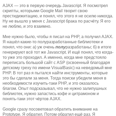
AJAX — это в первую очередь Javascript. Я посмотрел
скрипты, которыми Google Mail творит свою
престидижитацию, и понял, что этого я не осилю никогда.
Ну не вышло у меня с Javascript брака по расчёту. Я его
не люблю, и это взаимно.
Мне нужно было, чтобы я писал на PHP, а получил AJAX.
Я нашёл какие-то полуразработанные библиотеки и
понял, что они: а) уж очень
полу
разработаны; б) в итоге
генерируют всё тот же Javascript. И ещё понял, что когда-
то уже это проходил. А именно, когда мне предстояло
переписать большой сайт с ASP (освоенный благодаря
детскому греху по имени VisualBasic) на неведомый мне
PHP. В тот раз я пытался найти инструменты, которые
это бы сделали за меня. Тогда поиски убедили меня в
необходимости изучить-таки PHP, и это оказалось
благом. Опыт подсказывал, что не нужно залипушных
библиотек, нужно запастись кофе и цитрамоном и
понять-таки этот чёртов AJAX.
Google сразу посоветовал обратить внимание на
Prototype. Я обратил. Потом обратил ещё раз. Я