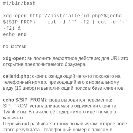
#!/bin/bash
xdg-open http://host/callerid.php?$(echo
${SIP_FROM} | cut -d '"' -f2 | cut -d '+'
-f2) &
echo end
по частям:
xdg-open:
выполнить дефолтное действие; для URL это
открытие предпочитаемого браузера.
callerid.php:
скрипт, ожидающий чего-то похожего на
телефонный номер, приводящий его к нормальному
виду (10 цифр) и выполняющий поиск в базе клиентов.
echo ${SIP_FROM}:
сюда выводится переменная
SIP_FROM, устанавливаемая в окружении скрипта
Twinkle'ом. В начале её содержимого идёт номер в
кавычках.
Первый
cut
разбивает строку по кавычкам, второе поле
этого результата - телефонный номер с плюсом в