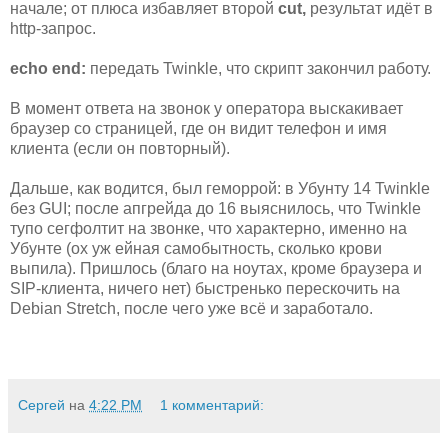
начале; от плюса избавляет второй
cut,
результат идёт в
http-запрос.
echo end:
передать Twinkle, что скрипт закончил работу.
В момент ответа на звонок у оператора выскакивает
браузер со страницей, где он видит телефон и имя
клиента (если он повторный).
Дальше, как водится, был геморрой: в Убунту 14 Twinkle
без GUI; после апгрейда до 16 выяснилось, что Twinkle
тупо сегфолтит на звонке, что характерно, именно на
Убунте (ох уж ейная самобытность, сколько крови
выпила). Пришлось (благо на ноутах, кроме браузера и
SIP-клиента, ничего нет) быстренько перескочить на
Debian Stretch, после чего уже всё и заработало.
Сергей
на
4:22 PM
1 комментарий: