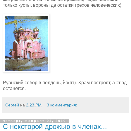
только кусты, вороны да остатки грехов человеческих).
Руанский собор в полдень, йо(пт). Храм построят, а этюд
останется.
Сергей
на
2:23 PM
3 комментария:
четверг, февраля 04, 2010
С некоторой дрожью в членах...