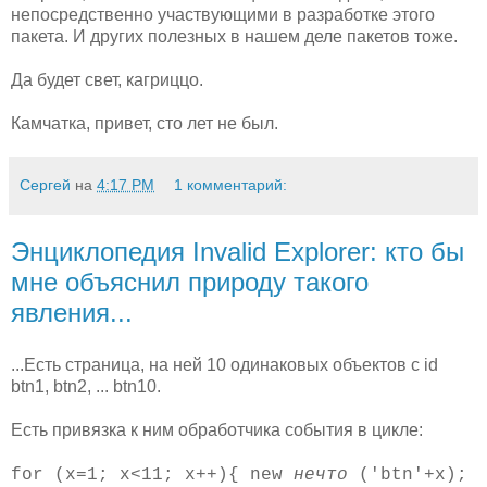
непосредственно участвующими в разработке этого
пакета. И других полезных в нашем деле пакетов тоже.
Да будет свет, кагриццо.
Камчатка, привет, сто лет не был.
Сергей
на
4:17 PM
1 комментарий:
Энциклопедия Invalid Explorer: кто бы
мне объяснил природу такого
явления...
...Есть страница, на ней 10 одинаковых объектов с id
btn1, btn2, ... btn10.
Есть привязка к ним обработчика события в цикле:
for (x=1; x<11; x++){ new
нечто
('btn'+x);