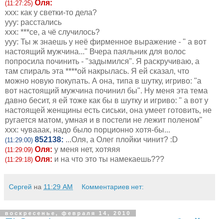
Оля:
(11:27:25)
ххх: как у светки-то дела?
ууу: расстались
ххх: ***се, а чё случилось?
ууу: Ты ж знаешь у неё фирменное выражение - " а вот
настоящий мужчина..." Вчера паяльник для волос
попросила починить - "задымился". Я раскручиваю, а
там спираль эта ****ой накрылась. Я ей сказал, что
можно новую покупать. А она, типа в шутку, игриво: "а
вот настоящий мужчина починил бы". Ну меня эта тема
давно бесит, я ей тоже как бы в шутку и игриво: " а вот у
настоящей женщины есть сиськи, она умеет готовить, не
ругается матом, умная и в постели не лежит поленом"
ххх: чувааак, надо было порционно хотя-бы...
852138:
...Оля, а Олег плойки чинит? :D
(11:29:00)
Оля:
у меня нет, хотяяя
(11:29:09)
Оля:
и на что это ты намекаешь???
(11:29:18)
Сергей
на
11:29 AM
Комментариев нет:
воскресенье, февраля 14, 2010