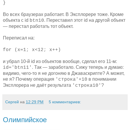
}
Во всех браузерах работает. В Эксплорере тоже. Кроме
объекта с id
. Переставил этот id на другой объект
btn10
— перестал работать тот объект.
Переписал на:
for (x=1; x<12; x++)
и убрал 10-й id из объектов вообще, сделал его 11-м:
. Так — заработало. Сижу теперь и думаю:
id='btn11'
видимо, чего-то я не догоняю в Джаваскрипте? А может,
не я? Почему операция
в понимании
'строка'+10
Эксплорера не даёт результата
?
'строка10'
Сергей
на
12:29 PM
5 комментариев:
Олимпийское