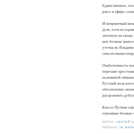
Единственное, что
ржут в эфире, огл
И неприятный моме
деле, хотя истори
затонуло на глазах
них больше шансов
утечка во Владиво
спасательная опер
Озабоченность пог
перехват арестова
половиной экипаж
Русский получател
обеспечение своих
расцеловать дубол
Как-то Путина спр
огромные боевые ч
АВТОР:
СЕРГЕЙ
ЯРЛЫКИ:
ЗА ЖИЗ