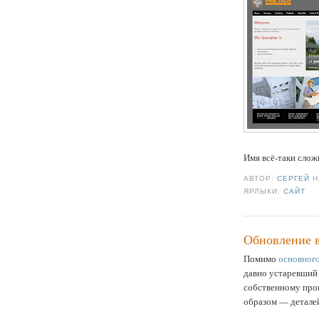
Имя всё-таки слож
АВТОР:
СЕРГЕЙ
ЯРЛЫКИ:
САЙТ
Обновление 
Помимо
основного
давно устаревши
собственному прои
образом — детале