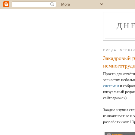
ДН
СРЕДА, ФЕВРАЛ
Закадровый p
немноготруд
Просто для отчётн
запчастям небол
системам
и собрал
(визуальный редак
сайтодвижок).
Заодно изучил ст
компактностью и э
разработчиков: Юр