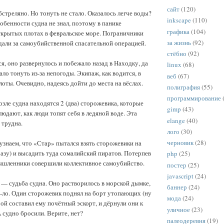
сайт
(120)
стреляно. Но тонуть не стало. Оказалось легче воды?
inkscape
(110)
обенности судна не знал, поэтому в панике
графика
(104)
ткрытых плотах в февральское море. Пограничники
за жизнь
(92)
али за самоубийственной спасательной операцией.
стёбно
(92)
ся, оно развернулось и побежало назад в Находку, да
linux
(68)
ало тонуть из-за непогоды. Экипаж, как водится, в
веб
(67)
лоты. Очевидно, надеясь дойти до места на вёслах.
полиграфия
(55)
программирование
озле судна находятся 2 (два) сторожевика, которые
gimp
(43)
юдают, как люди топят себя в ледяной воде. Эта
elange
(40)
 трудна.
лого
(30)
черновик
(28)
узнаем, что «Стар» пытался взять сторожевики на
азу) и высадить туда сомалийский пиратов. Потерпев
php
(25)
ышленники совершили коллективное самоубийство.
постер
(25)
javascript
(24)
— судьба судна. Оно растворилось в морской дымке,
баннер
(24)
-ло. Один сторожевик поднял на борт утопающих (ну
мода
(24)
рой составил ему почётный эскорт, и дёрнули они к
уличное
(23)
 судно бросили. Верите, нет?
палеодеревня
(19)