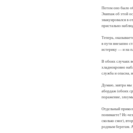
Потом оно было об
Экипаж об этой ос
эвакуировался в о
пристально наблюд
Теперь, оказывает
в пути внезапно ст
истерику — и на п
В обоих случаях в
хладнокровно набл
служба и опасна, и
Думаю, завтра мы 
абордаж (обоих ср
поражение, злоум
Отдельный прикол 
понимаете? Ис-чез
сколько смог), вто
родным берегам. А