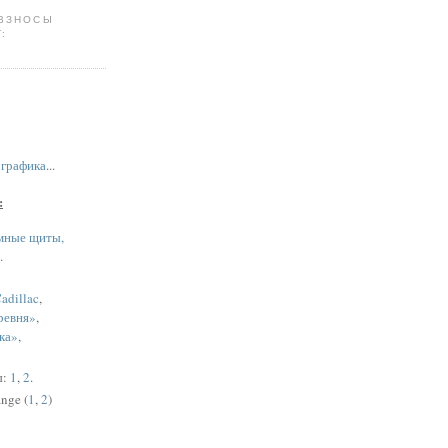
 ВЗНОСЫ
:
,
графика
...
:
мные щиты,
.
adillac
,
ревня»
,
ка»
,
ы:
1
,
2
.
nge (
1
,
2
)