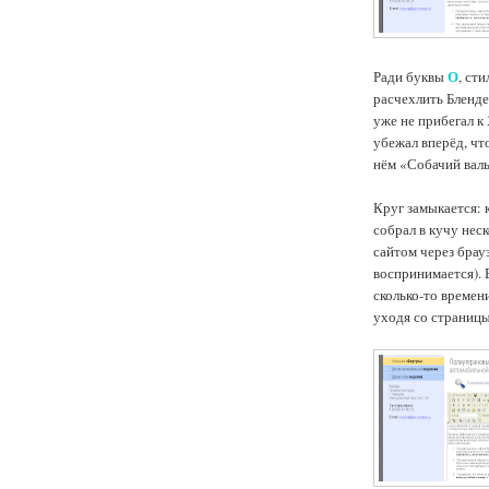
О
Ради буквы
, ст
расчехлить Бленде
уже не прибегал к 
убежал вперёд, что
нём «Собачий валь
Круг замыкается: 
собрал в кучу нес
сайтом через брау
воспринимается). 
сколько-то времен
уходя со страницы 