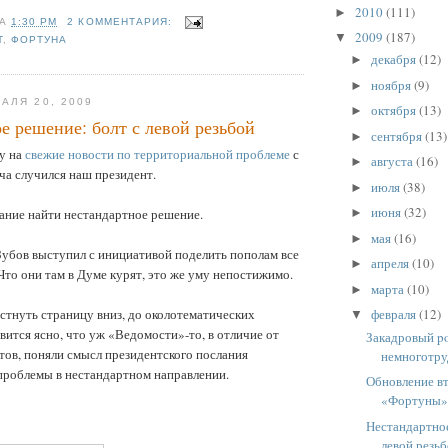
2010
(111)
►
НА
1:30 PM
2 КОММЕНТАРИЯ:
2009
(187)
▼
Т
,
ФОРТУНА
декабря
(12)
►
ноября
(9)
►
АЛЯ 20, 2009
октября
(13)
►
е решение: болт с левой резьбой
сентября
(13)
►
ку на
свежие новости по территориальной проблеме
с
августа
(16)
►
еча случился наш президент.
июля
(38)
►
июня
(32)
►
ание найти нестандартное решение.
мая
(16)
►
убов выступил с инициативой поделить пополам все
апреля
(10)
►
Что они там в Думе курят, это же уму непостижимо.
марта
(10)
►
февраля
(12)
стнуть страницу вниз, до околотематических
▼
вится ясно, что уж «Ведомости»-то, в отличие от
Закадровый po
ов, поняли смысл президентского послания
немноготру
проблемы в нестандартном направлении.
Обновление вт
«Фортуны
Нестандартное
левой резь