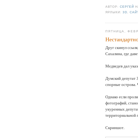
АВТОР:
СЕРГЕЙ
ЯРЛЫКИ:
3D
,
САЙ
ПЯТНИЦА, ФЕВР
Нестандартно
Друг скинул ссыл
Сахалина, где дав
Медведев дал указ
Думский депутат З
спорные острова. 
Однако если проли
фотографий, стано
укуренных депутат
территориальной 
Скриншот.