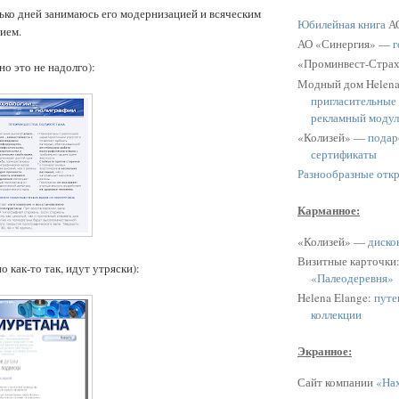
ко дней занимаюсь его модернизацией и всяческим
Юбилейная книга
АО
ием.
АО «Синергия» —
г
«Проминвест-Стра
 но это не надолго):
Модный дом Helen
пригласительные
рекламный модул
«Колизей» —
подар
сертификаты
Разнообразные отк
Карманное:
«Колизей» —
диско
Визитные карточки
о как-то так, идут утряски):
«Палеодеревня»
Helena Elange:
путе
коллекции
Экранное:
Сайт компании
«Нах