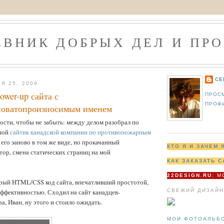
ЕВНИК ДОБРЫХ ДЕЛ И ПРО
СЕ
Я 25, 2009
ower-up сайта с
ПРОС
ПРОФ
новатопроизносимым именем
ости, чтобы не забыть: между делом разобрал по
ьшой
сайтик канадской компании по противопожарным
 его заново в том же виде, но прокачанный
КТО Я И ЗАЧЕМ 
тор, смена статических страниц на мой
КАК ЗАКАЗАТЬ С
22DESIGN.RU
: 
арый HTML/CSS код сайта, впечатливший простотой,
СВЕЖИЙ ДИЗАЙН
ффективностью. Сходил на сайт канадцев-
а, Иван, ну этого и стоило ожидать.
МОИ ФОТОАЛЬБ