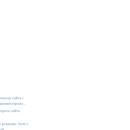
wer-up сайта с
дноватопроиз...
орого сайта
»
 решение: болт с
бой