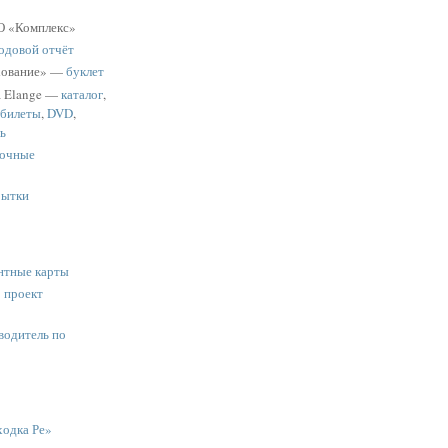
 «Комплекс»
одовой отчёт
хование» —
буклет
a Elange —
каталог
,
 билеты
,
DVD
,
ь
очные
рытки
нтные карты
:
проект
водитель по
одка Ре»