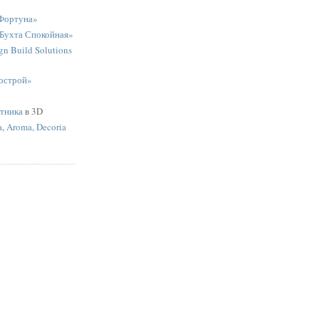
Фортуна»
«Бухта Спокойная»
n Build Solutions
острой»
ятника
в 3D
a
,
Aroma, Decoria