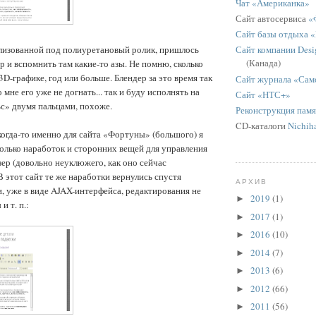
Чат «Американка»
Сайт автосервиса
«
Сайт базы отдыха 
илизованной под полиуретановый ролик, пришлось
Сайт компании Desig
(Канада)
р и вспомнить там какие-то азы. Не помню, сколько
3D-графике, год или больше. Блендер за это время так
Сайт журнала «Сам
 мне его уже не догнать... так и буду исполнять на
Сайт «НТС+»
с» двумя пальцами, похоже.
Реконструкция пам
CD-каталоги
Nichih
когда-то именно для сайта «Фортуны» (большого) я
колько наработок и сторонних вещей для управления
зер (довольно неуклюжего, как оно сейчас
В этот сайт те же наработки вернулись спустя
АРХИВ
и, уже в виде AJAX-интерфейса, редактирования не
2019
(1)
►
и т. п.:
2017
(1)
►
2016
(10)
►
2014
(7)
►
2013
(6)
►
2012
(66)
►
2011
(56)
►