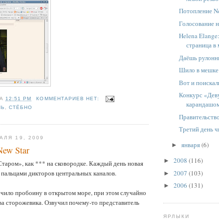
Потопление Ne
Голосование на
Helena Elange
страница в 
Даёшь рулонн
Шило в мешке
Вот и поискали
Конкурс «Дев
НА
12:51 PM
КОММЕНТАРИЕВ НЕТ:
карандашом
НЬ
,
СТЁБНО
Правительств
Третий день 
АЛЯ 19, 2009
января
(6)
►
ew Star
2008
(116)
►
Старом», как *** на сковородке. Каждый день новая
2007
(103)
а пальцами дикторов центральных каналов.
►
2006
(131)
►
чило пробоину в открытом море, при этом случайно
ва сторожевика. Озвучил почему-то представитель
ЯРЛЫКИ