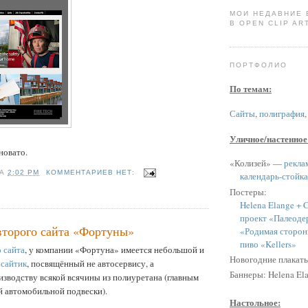
МОИ НЕДАВНИЕ
В OPEN CLIP ART
ПОРТФОЛИО
По темам:
Сайты
,
полиграфия
Уличное/настенное
новато.
«Колизей» —
рекла
НА
2:02 PM
КОММЕНТАРИЕВ НЕТ:
календарь-стойка
Постеры:
Helena Elange + C
проект «Палеоде
второго сайта «Фортуны»
«Родимая сторон
пиво «Kellers»
 сайта
, у компании «Фортуна» имеется небольшой и
Новогодние плакат
й
сайтик
, посвящённый не автосервису, а
Баннеры: Helena Ela
зводству всякой всячины из полиуретана (главным
й автомобильной подвески).
Настольное: