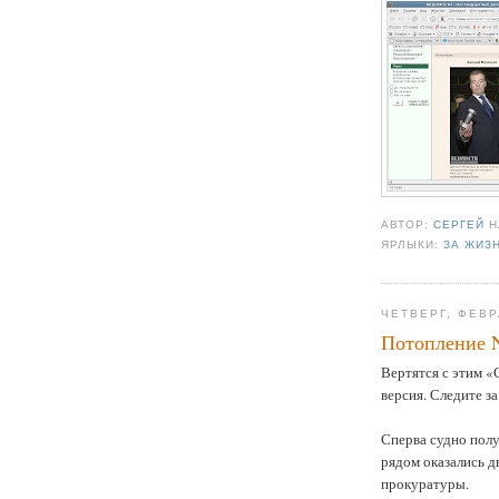
АВТОР:
СЕРГЕЙ
ЯРЛЫКИ:
ЗА ЖИЗ
ЧЕТВЕРГ, ФЕВР
Потопление N
Вертятся с этим «
версия. Следите з
Сперва судно полу
рядом оказались д
прокуратуры.