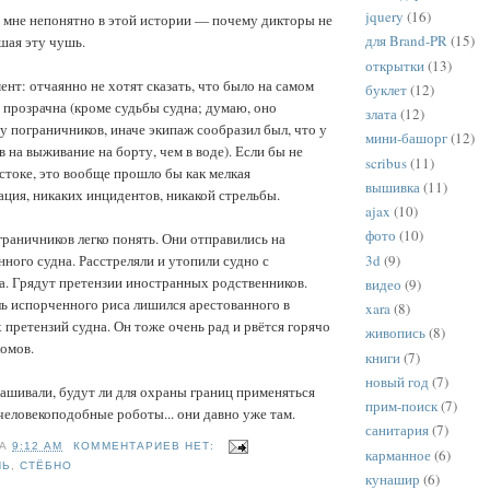
jquery
(16)
 мне непонятно в этой истории — почему дикторы не
для Brand-PR
(15)
ашая эту чушь.
открытки
(13)
нт: отчаянно не хотят сказать, что было на самом
буклет
(12)
я прозрачна (кроме судьбы судна; думаю, оно
злата
(12)
 у пограничников, иначе экипаж сообразил был, что у
мини-башорг
(12)
 на выживание на борту, чем в воде). Если бы не
scribus
(11)
стоке, это вообще прошло бы как мелкая
вышивка
(11)
ация, никаких инцидентов, никакой стрельбы.
ajax
(10)
фото
(10)
раничников легко понять. Они отправились на
3d
(9)
нного судна. Расстреляли и утопили судно с
а. Грядут претензии иностранных родственников.
видео
(9)
ь испорченного риса лишился арестованного в
xara
(8)
 претензий судна. Он тоже очень рад и рвётся горячо
живопись
(8)
омов.
книги
(7)
новый год
(7)
ашивали, будут ли для охраны границ применяться
прим-поиск
(7)
еловекоподобные роботы... они давно уже там.
санитария
(7)
НА
9:12 AM
КОММЕНТАРИЕВ НЕТ:
карманное
(6)
НЬ
,
СТЁБНО
кунашир
(6)