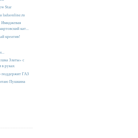
w Star
 ladaonline.ru
: Имиджевая
мартовский кат...
ый креатив!
...
ушка Златы» с
 в руках
о поддержит ГАЗ
читаю Пушкина