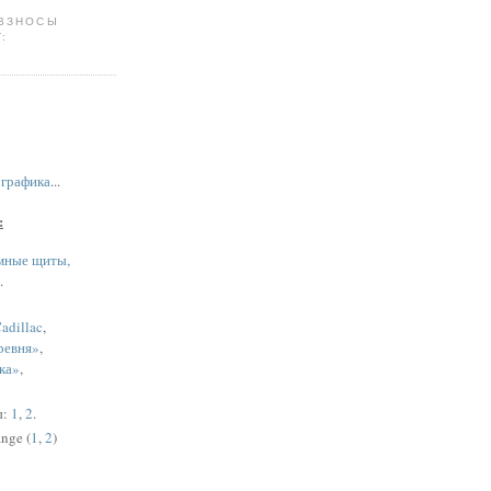
 ВЗНОСЫ
:
,
графика
...
:
мные щиты,
.
adillac
,
ревня»
,
ка»
,
ы:
1
,
2
.
nge (
1
,
2
)