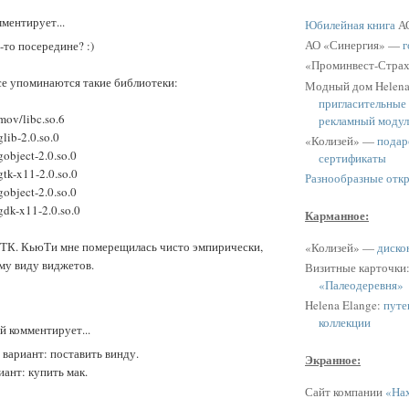
ментирует...
Юбилейная книга
АО
АО «Синергия» —
г
-то посередине? :)
«Проминвест-Стра
се упоминаются такие библиотеки:
Модный дом Helen
пригласительные
mov/libc.so.6
рекламный модул
glib-2.0.so.0
«Колизей» —
подар
bgobject-2.0.so.0
сертификаты
bgtk-x11-2.0.so.0
Разнообразные отк
bgobject-2.0.so.0
bgdk-x11-2.0.so.0
Карманное:
ГТК. КьюТи мне померещилась чисто эмпирически,
«Колизей» —
диско
му виду виджетов.
Визитные карточки
«Палеодеревня»
Helena Elange:
путе
коллекции
 комментирует...
вариант: поставить винду.
Экранное:
ант: купить мак.
Сайт компании
«Нах