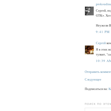
prokoudin
Сергей, п
GTK+. Хотя
Неужели Вы
9:41 PM
Сергей
ком
Я в этих в
тулкит, "са
10:39 A
Отправить коммен
Следующее
Подписаться на:
К
ПОИСК ПО ЭТО