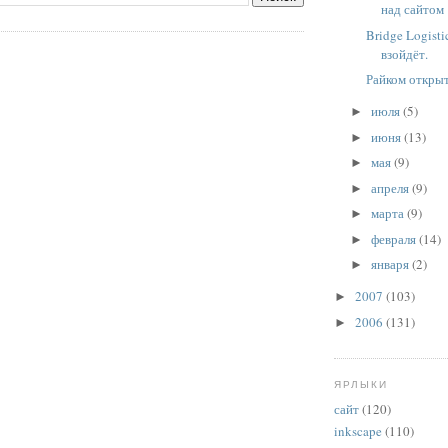
над сайтом
Bridge Logistic
взойдёт.
Райком открыт
июля
(5)
►
июня
(13)
►
мая
(9)
►
апреля
(9)
►
марта
(9)
►
февраля
(14)
►
января
(2)
►
2007
(103)
►
2006
(131)
►
ЯРЛЫКИ
сайт
(120)
inkscape
(110)