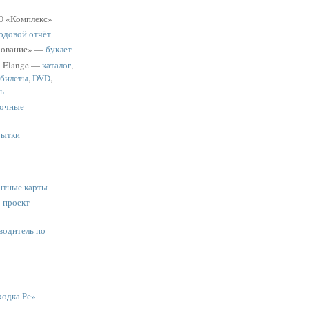
 «Комплекс»
одовой отчёт
хование» —
буклет
a Elange —
каталог
,
 билеты
,
DVD
,
ь
очные
рытки
нтные карты
:
проект
водитель по
одка Ре»