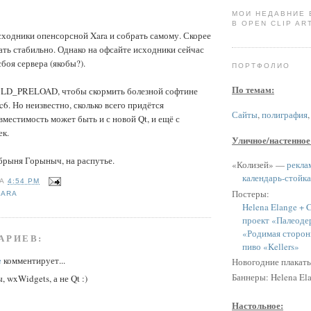
МОИ НЕДАВНИЕ
В OPEN CLIP ART
ходники опенсорсной Xara и собрать самому. Скорее
тать стабильно. Однако на офсайте исходники сейчас
боя сервера (якобы?).
ПОРТФОЛИО
По темам:
с LD_PRELOAD, чтобы скормить болезной софтине
c6. Но неизвестно, сколько всего придётся
Сайты
,
полиграфия
вместимость может быть и с новой Qt, и ещё с
к.
Уличное/настенное
брыня Горыныч, на распутье.
«Колизей» —
рекла
календарь-стойка
НА
4:54 PM
Постеры:
XARA
Helena Elange + C
проект «Палеоде
«Родимая сторон
АРИЕВ:
пиво «Kellers»
e
комментирует...
Новогодние плакат
Баннеры: Helena Ela
, wxWidgets, а не Qt :)
Настольное: