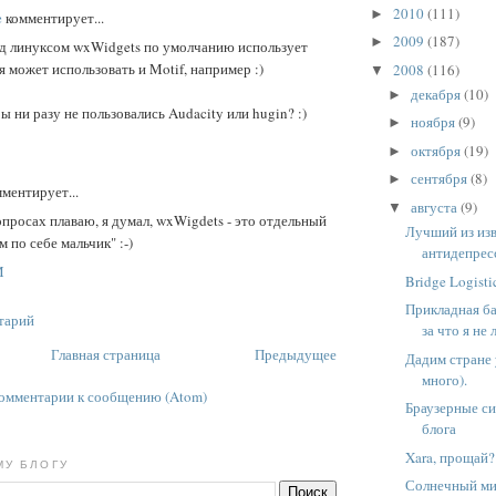
2010
(111)
►
e
комментирует...
2009
(187)
►
од линуксом wxWidgets по умолчанию использует
 может использовать и Motif, например :)
2008
(116)
▼
декабря
(10)
►
 ни разу не пользовались Audacity или hugin? :)
ноября
(9)
►
октября
(19)
►
сентября
(8)
►
ментирует...
августа
(9)
▼
опросах плаваю, я думал, wxWigdets - это отдельный
Лучший из из
м по себе мальчик" :-)
антидепрес
M
Bridge Logisti
Прикладная ба
тарий
за что я не 
Главная страница
Предыдущее
Дадим стране 
много).
омментарии к сообщению (Atom)
Браузерные с
блога
Xara, прощай?
МУ БЛОГУ
Солнечный мир