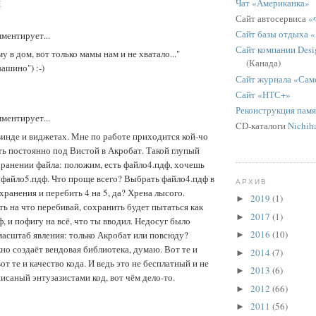
Чат «Американка»
M
Сайт автосервиса
«
Сайт базы отдыха 
ментирует...
Сайт компании Desig
му в дом, вот только мамы нам и не хватало..."
(Канада)
ашино") :-)
Сайт журнала «Сам
Сайт «НТС+»
Реконструкция пам
ментирует...
CD-каталоги
Nichih
винде и виджетах. Мне по работе приходится кой-чо
ть постоянно под Вистой в Акробат. Такой глупый
хранении файла: положим, есть файло4.пдф, хочешь
 файло5.пдф. Что проще всего? Выбрать файло4.пдф в
АРХИВ
хранения и перебить 4 на 5, да? Хрена лысого.
2019
(1)
►
ть на что перебивай, сохранить будет пытаться как
2017
(1)
►
, и пофигу на всё, что ты вводил. Недосуг было
2016
(10)
масштаб явления: только Акробат или повсюду?
►
о создаёт вендовая библиотека, думаю. Вот те и
2014
(7)
►
от те и качество кода. И ведь это не бесплатный и не
2013
(6)
►
исаный энтузазистами код, вот чём дело-то.
2012
(66)
►
2011
(56)
►