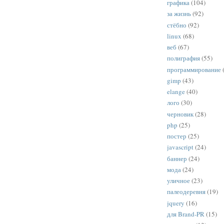
графика
(104)
за жизнь
(92)
стёбно
(92)
linux
(68)
веб
(67)
полиграфия
(55)
программирование
gimp
(43)
elange
(40)
лого
(30)
черновик
(28)
php
(25)
постер
(25)
javascript
(24)
баннер
(24)
мода
(24)
уличное
(23)
палеодеревня
(19)
jquery
(16)
для Brand-PR
(15)