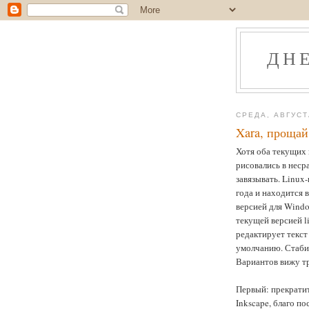
ДН
СРЕДА, АВГУСТ
Xara, прощай
Хотя оба текущих 
рисовались в неср
завязывать. Linux
года и находится 
версией для Windo
текущей версией l
редактирует текст
умолчанию. Стабил
Вариантов вижу т
Первый: прекратит
Inkscape, благо п