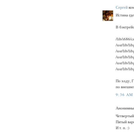
Сергей
ком
Истина где
В бэктрей
/lib/i686/c
/usr/lib/lib
/usr/lib/li
/usr/lib/li
/usr/lib/li
/usr/lib/li
По ходу, 
по внешне
9:36 AM
Анонимный
Четвертый 
Пятый вари
И т. п. :)