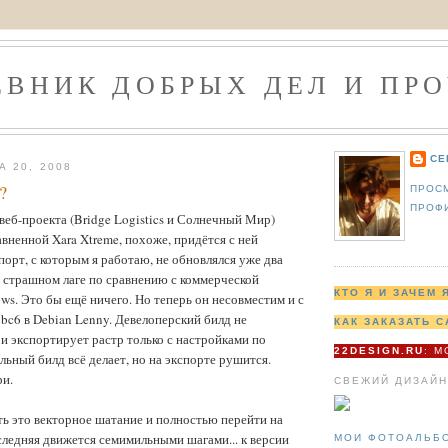
ЕВНИК ДОБРЫХ ДЕЛ И ПРО
СЕ
А 20, 2008
?
ПРОС
ПРОФ
веб-проекта (Bridge Logistics и Солнечный Мир)
авненной Xara Xtreme, похоже, придётся с ней
-порт, с которым я работаю, не обновлялся уже два
в страшном лаге по сравнению с коммерческой
КТО Я И ЗАЧЕМ 
ws. Это бы ещё ничего. Но теперь он несовместим и с
ibc6 в Debian Lenny. Девелоперский билд не
КАК ЗАКАЗАТЬ С
 и экспортирует растр только с настройками по
22DESIGN.RU
: 
ьный билд всё делает, но на экспорте рушится.
ри.
СВЕЖИЙ ДИЗАЙН
ь это векторное шатание и полностью перейти на
оследняя движется семимильными шагами... к версии
МОИ ФОТОАЛЬБ