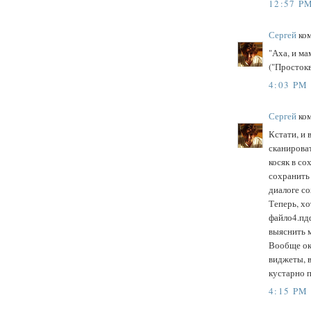
12:57 P
Сергей
ком
"Аха, и ма
("Простокв
4:03 PM
Сергей
ком
Кстати, и 
сканирова
косяк в со
сохранить
диалоге со
Теперь, хо
файло4.пдф
выяснить 
Вообще окн
виджеты, в
кустарно п
4:15 PM