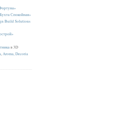
Фортуна»
«Бухта Спокойная»
n Build Solutions
острой»
ятника
в 3D
a
,
Aroma, Decoria