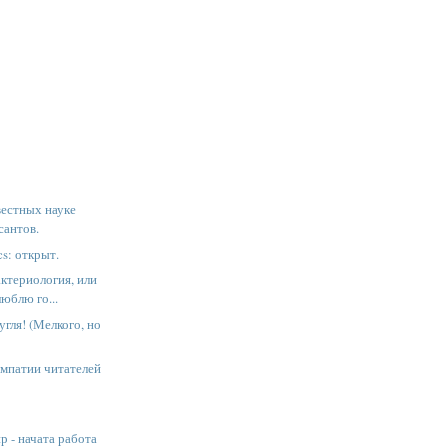
вестных науке
сантов.
cs: открыт.
ктериология, или
люблю го...
угля! (Мелкого, но
импатии читателей
 - начата работа