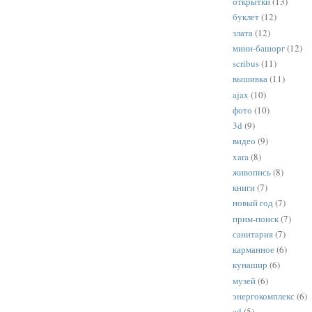
открытки
(13)
буклет
(12)
злата
(12)
мини-башорг
(12)
scribus
(11)
вышивка
(11)
ajax
(10)
фото
(10)
3d
(9)
видео
(9)
xara
(8)
живопись
(8)
книги
(7)
новый год
(7)
прим-поиск
(7)
санитария
(7)
карманное
(6)
кунашир
(6)
музей
(6)
энергокомплекс
(6)
cd
(5)