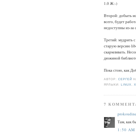
1.0 Ж:-)
Второй: добыть ис
всего, будет рабо
недоступны из-за с
Третий: мудрить 
старую версию lib
скармливать. Несо
дюжиной библиоте
Пока стою, как До
АВТОР:
СЕРГЕЙ
ЯРЛЫКИ:
LINUX
,
7 КОММЕНТ
prokoudin
Там, как бы
1:50 AM