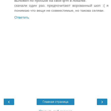
выложил по просьбе на свой фтп в локалке.
скачали один раз. предпочитают ворованный шоп :( я
понимаю что вещи не совместимые, но такова селяви.
Ответить
‹
›
Главная страница