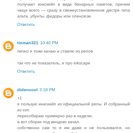
получает инкскейп в виде бинарных пакетов, причем
чаще всего — сразу в свежеустановленном дистре типа
альта, убунты, федоры или опенсюзе.
Ответить
tinman321
10:40 PM
лично я тоже качаю и ставлю из репов
так что не показатель, я про inkscape
Ответить
didencool
3:18 PM
+1
я пользую инкскейп из официальной репы. И собранный
из svn.
пересобираю примерно раз в неделю.
а вот сборки под виндовс качал.
собственно сам то я им даже и не пользовался, но