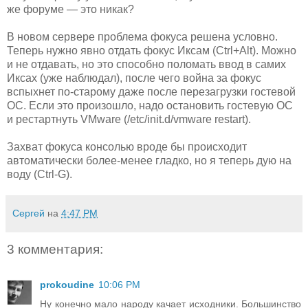
же форуме — это никак?
В новом сервере проблема фокуса решена условно.
Теперь нужно явно отдать фокус Иксам (Ctrl+Alt). Можно
и не отдавать, но это способно поломать ввод в самих
Иксах (уже наблюдал), после чего война за фокус
вспыхнет по-старому даже после перезагрузки гостевой
ОС. Если это произошло, надо остановить гостевую ОС
и рестартнуть VMware (/etc/init.d/vmware restart).
Захват фокуса консолью вроде бы происходит
автоматически более-менее гладко, но я теперь дую на
воду (Ctrl-G).
Сергей
на
4:47 PM
3 комментария:
prokoudine
10:06 PM
Ну конечно мало народу качает исходники. Большинство