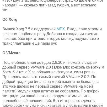
«Узок круг этих революционеров, страшно далеки они от
народа», — сколько лет назад зубрил, а вот всплыло
же...
Об Xorg
Вышел Xorg 7.5 с поддержкой
MPX
. Ежедневно утром и
вечером пробиваю репу Дебиана в ожидании свежих
пакетов. Уже приготовил вторую мышку, подумываю о
трансплантации ещё пары рук.
О VMware
После обновления до ядра 2.6.30 и Гнома 2.8 старый
добрый сервер VMware 2.0 заломало: консоль смертным
боем бьётся с Х за обладание фокусом, силы равны.
Пришлось выкачать самый свежий VMware 2.0.2. По
доброй традиции (иначе на моей памяти не бывало, а
это уже далеко не первый сервер VMware на моей
памяти) модули ядра штатно не собрались. По доброй
же традиции нашёл патч на форуме коммьюнити,
волшебно всё починивший. Вот интересно: сделать
такую софтину ума и сил хватает, а учесть патчи в своём