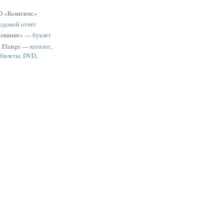
 «Комплекс»
одовой отчёт
хование» —
буклет
a Elange —
каталог
,
 билеты
,
DVD
,
ь
очные
рытки
нтные карты
:
проект
водитель по
одка Ре»