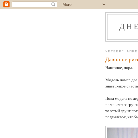
ДН
ЧЕТВЕРГ, АПРЕ
Давно не рис
Наверное, пора.
Модель номер два 
знает, какое счаст
Пока модель номер
поленился загрунто
толстый грунт пот
подмалёвок, чтобы