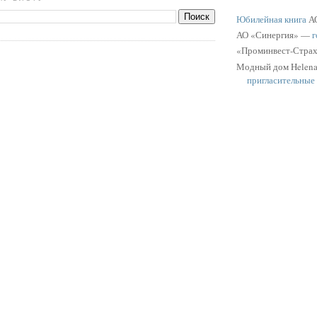
Юбилейная книга
АО
АО «Синергия» —
г
«Проминвест-Стра
Модный дом Helen
пригласительные
рекламный модул
«Колизей» —
подар
сертификаты
Разнообразные отк
Карманное:
«Колизей» —
диско
Визитные карточки
«Палеодеревня»
Helena Elange:
путе
коллекции
Экранное:
Сайт компании
«Нах