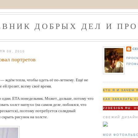
ЕВНИК ДОБРЫХ ДЕЛ И ПРО
СЕ
ЛЯ 08, 2010
овал портретов
ПРОС
ПРОФ
— ждём тепла, чтобы одеть её по-летнему. Ещё не
ье ей грозит, всему своё время.
КТО Я И ЗАЧЕМ 
 один. ETA понедельник. Может, дольше, потому что
КАК ЗАКАЗАТЬ С
вать холст наглухо (на самом деле, побоялся, что
22DESIGN.RU
: 
рескается), поэтому потребуется солидный
 скрыть рисунок на холсте.
СВЕЖИЙ ДИЗАЙН
МОИ ФОТОАЛЬБ