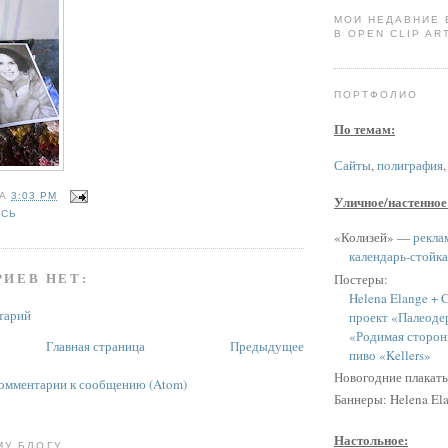
МОИ НЕДАВНИЕ
В OPEN CLIP ART
ПОРТФОЛИО
По темам:
Сайты
,
полиграфия
НА
3:03 PM
Уличное/настенное
ИСЬ
«Колизей» —
рекла
календарь-стойка
ИЕВ НЕТ:
Постеры:
Helena Elange + C
тарий
проект «Палеоде
«Родимая сторон
Главная страница
Предыдущее
пиво «Kellers»
Новогодние плакат
омментарии к сообщению (Atom)
Баннеры: Helena Ela
Настольное:
МУ БЛОГУ