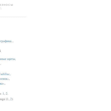
 ВЗНОСЫ
:
,
графика
...
:
мные щиты,
.
adillac
,
ревня»
,
ка»
,
ы:
1
,
2
.
nge (
1
,
2
)