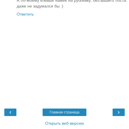
А по-моему клёвый намёк на рублёвку, без вашего поста
даже не задумался бы :)
Ответить
‹
›
Главная страница
Открыть веб-версию