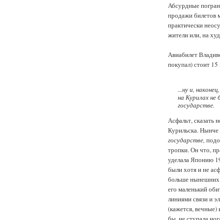
Абсурдные погран
продажи билетов 
практически неос
жители или, на ху
Авиабилет Владиво
покупал) стоит 15 
...ну и, након
на Курилах не 
государстве.
Асфальт, сказать 
Курильска. Нынче в
государстве,
подо
тропки. Он что, пр
уделала Японию 19
были хотя и не ас
больше нынешних 6
его маленький оби
линиями связи и э
(кажется, вечные) 
бы, не ступала ног