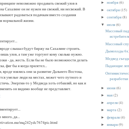
ноября
(6)
►
 принципе невозможно продавать свежий улов в
на Сахалине он не нужен ни свежий, ни несвежий. В
октября
(15)
►
изывают радоваться подачкам вместо создания
сентября
(8)
►
ля нормальной жизни.
июля
(6)
▼
Массовый пад
истребител
нтирует...
Массовый спу
 вроде слышал будут биржу на Сахалине строить.
Дымоходы 6x
зишь улов, а там уже торгуют кому сколько нужно.
Медвед съезд
зки - да, жесть. Если бы не было возможности делать
ка, фиг бы я когда прилетел...
Падающие лепе
 вроде взялись они за развитие Дальнего Востока,
Оптимистическ
тся умелые люди на местах, может чего путного и
разработки
стичь. Энергии-то у Медведа хоть отбавляй, но как и
июня
(6)
►
именять он видимо вообще не представляет.
мая
(2)
►
M
апреля
(4)
►
ментирует...
марта
(2)
►
 много, да...
февраля
(4)
►
otivation.me/mq242ydc7674pic.html
января
(9)
►