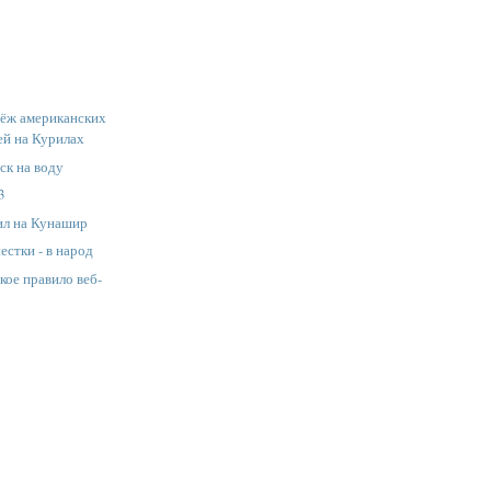
ёж американских
ей на Курилах
ск на воду
3
ил на Кунашир
стки - в народ
ое правило веб-