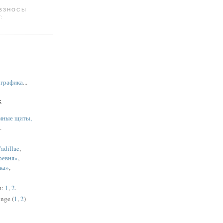
 ВЗНОСЫ
:
,
графика
...
:
мные щиты,
.
adillac
,
ревня»
,
ка»
,
ы:
1
,
2
.
nge (
1
,
2
)