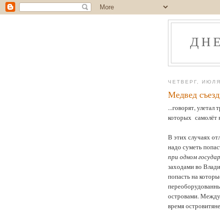
ДН
ЧЕТВЕРГ, ИЮЛЯ
Медвед съез
...говорят, улетал
которых самолёт н
В этих случаях от
надо суметь попас
при одном государ
заходами во Влади
попасть на которы
переоборудованны
островами. Междун
время островитяне