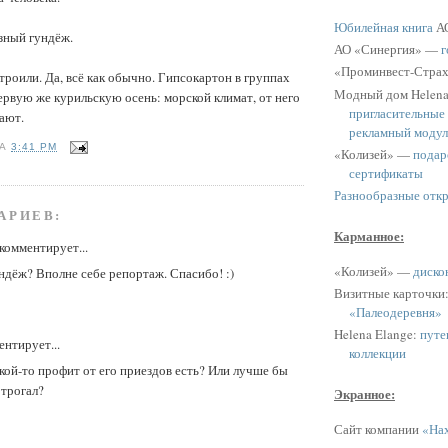
Юбилейная книга
АО
зный гундёж.
АО «Синергия» —
г
«Проминвест-Стра
строили. Да, всё как обычно. Гипсокартон в группах
Модный дом Helen
ервую же курильскую осень: морской климат, от него
пригласительные
ают.
рекламный модул
НА
3:41 PM
«Колизей» —
подар
сертификаты
Разнообразные отк
АРИЕВ:
Карманное:
комментирует...
«Колизей» —
диско
ндёж? Вполне себе репортаж. Спасибо! :)
Визитные карточки
«Палеодеревня»
Helena Elange:
путе
нтирует...
коллекции
кой-то профит от его приездов есть? Или лучше бы
 трогал?
Экранное:
Сайт компании
«Нах