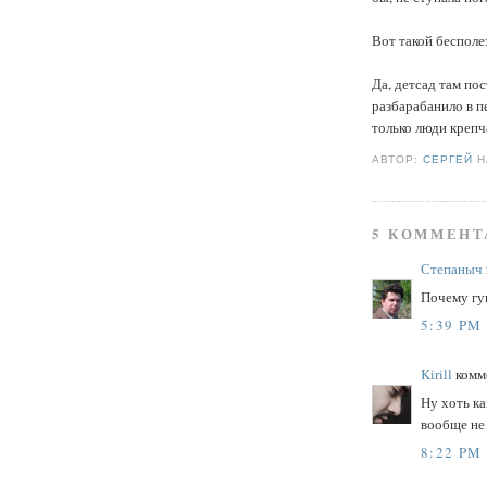
Вот такой бесполе
Да, детсад там по
разбарабанило в п
только люди крепч
АВТОР:
СЕРГЕЙ
5 КОММЕНТ
Степаныч
Почему гу
5:39 PM
Kirill
комме
Ну хоть ка
вообще не
8:22 PM