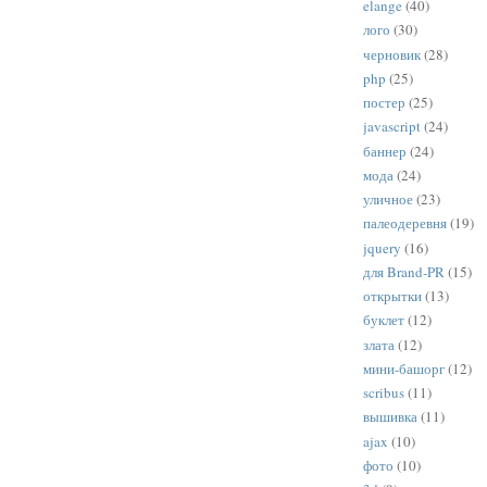
elange
(40)
лого
(30)
черновик
(28)
php
(25)
постер
(25)
javascript
(24)
баннер
(24)
мода
(24)
уличное
(23)
палеодеревня
(19)
jquery
(16)
для Brand-PR
(15)
открытки
(13)
буклет
(12)
злата
(12)
мини-башорг
(12)
scribus
(11)
вышивка
(11)
ajax
(10)
фото
(10)