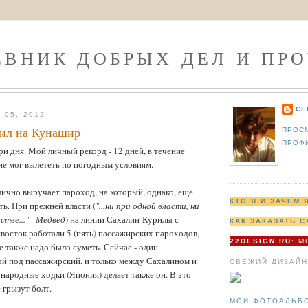
ЕВНИК ДОБРЫХ ДЕЛ И ПРО
СЕ
 05, 2012
дил на Кунашир
ПРОС
ПРОФ
 три дня. Мой личный рекорд - 12 дней, в течение
е мог вылететь по погодным условиям.
лично выручает пароход, на который, однако, ещё
КТО Я И ЗАЧЕМ 
ть. При прежней власти (
"...ни при одной власти, ни
стве..." - Медвед
) на линии Сахалин-Курилы с
КАК ЗАКАЗАТЬ С
восток работали 5 (пять) пассажирских пароходов,
22DESIGN.RU
: 
е также надо было суметь. Сейчас - один
й под пассажирский, и только между Сахалином и
СВЕЖИЙ ДИЗАЙН
ародные ходки (Япония) делает также он. В это
 грызут болт.
МОИ ФОТОАЛЬБ