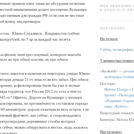
ичные правила плюс такая же абсурдная политика
МОИ НЕДАВНИЕ
местной авиакомпании делает посещение Кунашира
В OPEN CLIP ART
уществимым для граждан РФ, если они не местные
дой конец, зиц-премьеры.
ПОРТФОЛИО
сток - Южно-Сахалинск - Владивосток (сейчас
По темам:
килорублей, по 5 кр за каждый час полёта.
Сайты
,
полиграфия
ец, асфальт, тот пресловутый, которого никогда
было ни при одной власти, ни при одном
Уличное/настенное
«Колизей» —
рекла
нечего, имеется в наличии на некоторых улицах Южно-
календарь-стойка
торая декада 21-го века, если кто забыл.
При одном
Постеры:
зреваю, асфальтированы были бы уже и лесные
Helena Elange + C
авда гордится, что Россия 2012-го хоть в чём-то
проект «Палеоде
45-го? Офигеть. Дороги на Кунашире у японцев
«Родимая сторон
фальтированы, но протяжённость составляла гораздо
пиво «Kellers»
0 километров; дороги охватывали весь остров, а не
Новогодние плакат
таемый фрагмент, как сейчас, и сопровождались
Баннеры: Helena Ela
лектропередачи, деревянные столбы которых
и сейчас можно обнаружить в местах, куда, казалось
Настольное:
а человека.