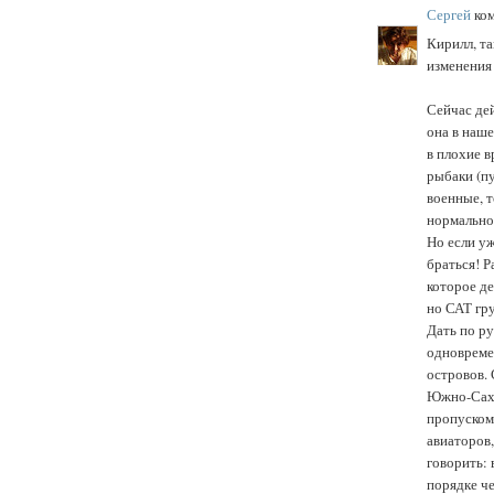
Сергей
ком
Кирилл, та
изменения
Сейчас де
она в наш
в плохие в
рыбаки (пу
военные, т
нормально,
Но если уж
браться! Р
которое д
но САТ гру
Дать по р
одновреме
островов. 
Южно-Сахал
пропуском 
авиаторов
говорить: 
порядке че