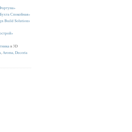
Фортуна»
«Бухта Спокойная»
n Build Solutions
острой»
ятника
в 3D
a
,
Aroma, Decoria