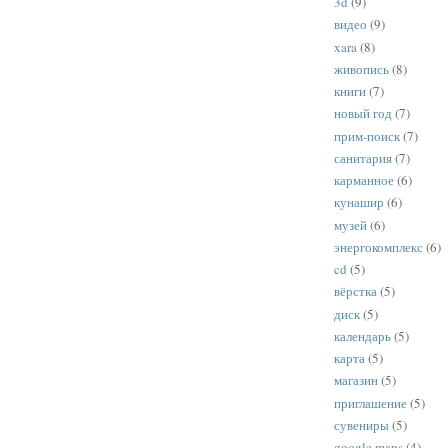
3d
(9)
видео
(9)
xara
(8)
живопись
(8)
книги
(7)
новый год
(7)
прим-поиск
(7)
санитария
(7)
карманное
(6)
кунашир
(6)
музей
(6)
энергокомплекс
(6)
cd
(5)
вёрстка
(5)
диск
(5)
календарь
(5)
карта
(5)
магазин
(5)
приглашение
(5)
сувениры
(5)
google maps
(4)