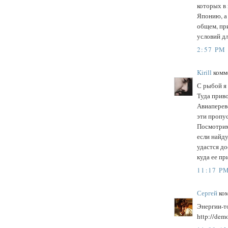
которых в
Японию, а 
общем, пр
условий д
2:57 PM
Kirill
комме
С рыбой я
Туда приво
Авиаперево
эти пропус
Посмотрим,
если найду
удастся до
куда ее пр
11:17 P
Сергей
ком
Энергии-то
http://dem