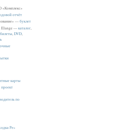
 «Комплекс»
одовой отчёт
хование» —
буклет
a Elange —
каталог
,
 билеты
,
DVD
,
ь
очные
рытки
нтные карты
:
проект
водитель по
одка Ре»