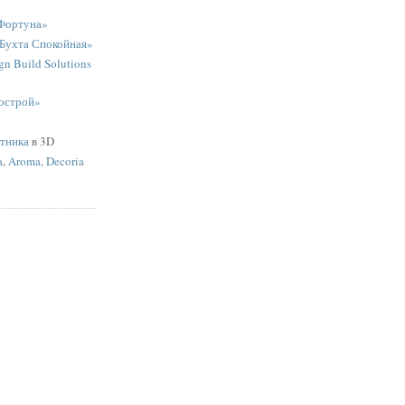
Фортуна»
«Бухта Спокойная»
n Build Solutions
острой»
ятника
в 3D
a
,
Aroma, Decoria