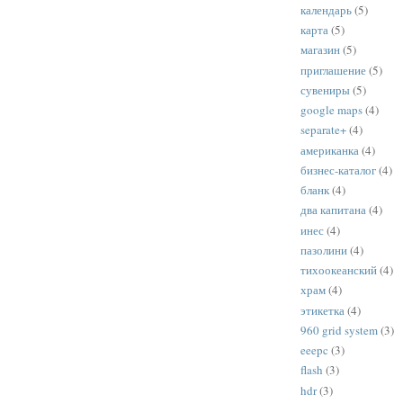
календарь
(5)
карта
(5)
магазин
(5)
приглашение
(5)
сувениры
(5)
google maps
(4)
separate+
(4)
американка
(4)
бизнес-каталог
(4)
бланк
(4)
два капитана
(4)
инес
(4)
пазолини
(4)
тихоокеанский
(4)
храм
(4)
этикетка
(4)
960 grid system
(3)
eeepc
(3)
flash
(3)
hdr
(3)