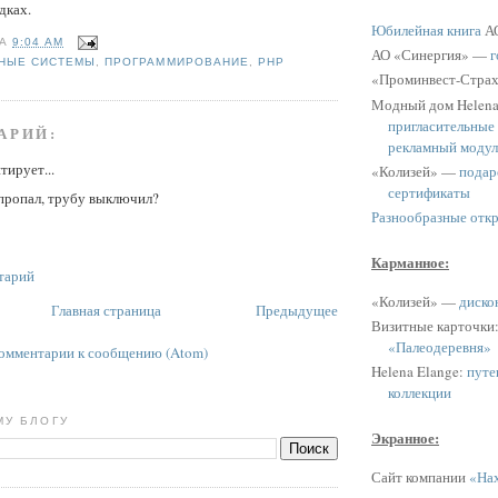
дках.
Юбилейная книга
АО
НА
9:04 AM
АО «Синергия» —
г
НЫЕ СИСТЕМЫ
,
ПРОГРАММИРОВАНИЕ
,
PHP
«Проминвест-Стра
Модный дом Helen
пригласительные
АРИЙ:
рекламный модул
тирует...
«Колизей» —
подар
сертификаты
 пропал, трубу выключил?
Разнообразные отк
Карманное:
тарий
«Колизей» —
диско
Главная страница
Предыдущее
Визитные карточки
«Палеодеревня»
омментарии к сообщению (Atom)
Helena Elange:
путе
коллекции
МУ БЛОГУ
Экранное:
Сайт компании
«Нах