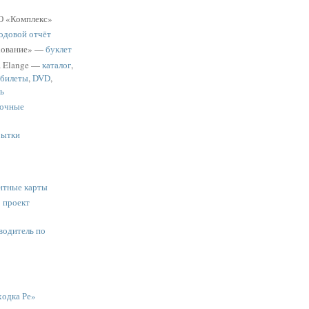
 «Комплекс»
одовой отчёт
хование» —
буклет
a Elange —
каталог
,
 билеты
,
DVD
,
ь
очные
рытки
нтные карты
:
проект
водитель по
одка Ре»