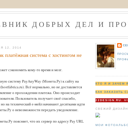
ЕВНИК ДОБРЫХ ДЕЛ И ПРО
СЕ
Я 12, 2014
как платёжная система с хостингом не
ПРОС
ПРОФ
ожет сэкономить кому-то время и мозг.
ную систему PayAnyWay (Монета.Ру) к сайту на
КТО Я И ЗАЧЕМ 
hostfabrica.ru). Всё нормально, но не доставляется
омление о прохождении платежа. Оно происходит
КАК ЗАКАЗАТЬ С
зователя. Пользователь получает своё спасибо,
22DESIGN.RU
: 
 но на технический е-мейл начинают десятками идти
СВЕЖИЙ ДИЗАЙН
еты.Ру о невозможности передать уведомление.
ты.Ру поясняет, что их сервер по адресу Pay URL
МОИ ФОТОАЛЬБ