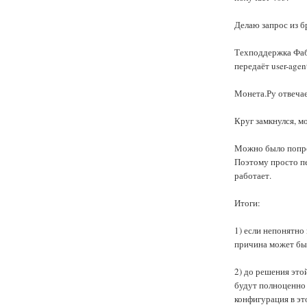
Делаю запрос из б
Техподдержка Фаб
передаёт user-agen
Монета.Ру отвечает
Круг замкнулся, м
Можно было попроб
Поэтому просто пе
работает.
Итоги:
1) если непонятно
причина может быт
2) до решения эт
будут полноценно 
конфигурация в эт