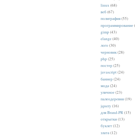
linux
(68)
веб
(67)
полиграфия
(55)
программирование
gimp
(43)
elange
(40)
лого
(30)
черновик
(28)
php
(25)
постер
(25)
javascript
(24)
баннер
(24)
мода
(24)
уличное
(23)
палеодеревня
(19)
jquery
(16)
для Brand-PR
(15)
открытки
(13)
буклет
(12)
злата
(12)