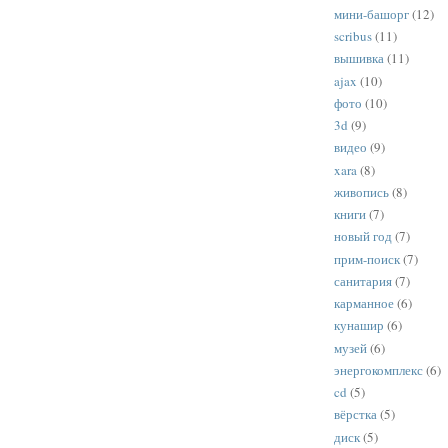
мини-башорг
(12)
scribus
(11)
вышивка
(11)
ajax
(10)
фото
(10)
3d
(9)
видео
(9)
xara
(8)
живопись
(8)
книги
(7)
новый год
(7)
прим-поиск
(7)
санитария
(7)
карманное
(6)
кунашир
(6)
музей
(6)
энергокомплекс
(6)
cd
(5)
вёрстка
(5)
диск
(5)