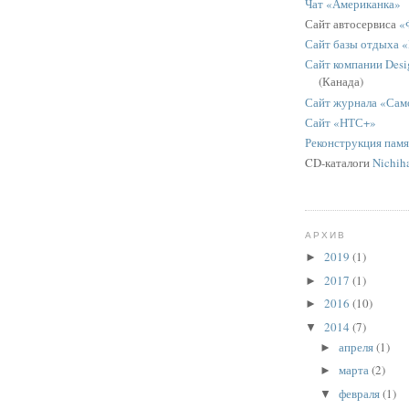
Чат «Американка»
Сайт автосервиса
«
Сайт базы отдыха 
Сайт компании Desig
(Канада)
Сайт журнала «Сам
Сайт «НТС+»
Реконструкция пам
CD-каталоги
Nichih
АРХИВ
2019
(1)
►
2017
(1)
►
2016
(10)
►
2014
(7)
▼
апреля
(1)
►
марта
(2)
►
февраля
(1)
▼