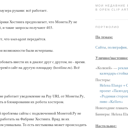
МОИ НЕДАВНИЕ
раузера руками: всё работает.
В OPEN CLIP ART
рики Хостинга предполагает, что Монета.Ру не
t, и такие запросы получают 403.
ПОРТФОЛИО
По темам:
, что user-agent передаётся.
Сайты
,
полиграфия
ои возможности были исчерпаны.
Уличное/настенное
овать ввести их в диалог друг с другом, но - время.
ревёл сайт на другую площадку (hostline.ru). Всё
«Колизей» —
рекла
календарь-стойка
Постеры:
Helena Elange + C
проект «Палеоде
«Родимая сторон
 не работает уведомление на Pay URL от Монеты.Ру,
пиво «Kellers»
ь в блокировании их робота хостером.
Новогодние плакат
ой проблемы сайты с подключенной Монетой.Ру не
Баннеры: Helena Ela
работать на Фабрике Хостинга. Вряд ли их
ом уникальна. То есть нестыковка может происходить
Настольное: