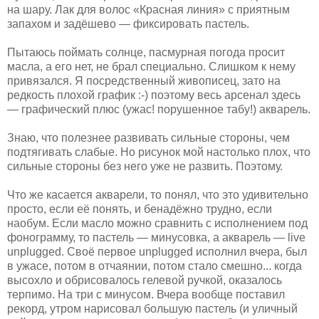
на шару. Лак для волос «Красная линия» с приятным
запахом и задёшево — фиксировать пастель.
Пытаюсь поймать солнце, пасмурная погода просит
масла, а его нет, не брал специально. Слишком к нему
привязался. Я посредственный живописец, зато на
редкость плохой график :-) поэтому весь арсенал здесь
— графический плюс (ужас! порушенное табу!) акварель.
Знаю, что полезнее развивать сильные стороны, чем
подтягивать слабые. Но рисунок мой настолько плох, что
сильные стороны без него уже не развить. Поэтому.
Что же касается акварели, то понял, что это удивительно
просто, если её понять, и бенадёжно трудно, если
наобум. Если масло можно сравнить с исполнением под
фонограмму, то пастель — минусовка, а акварель — live
unplugged. Своё первое unplugged исполнил вчера, был
в ужасе, потом в отчаянии, потом стало смешно... когда
высохло и обрисовалось гелевой ручкой, оказалось
терпимо. На три с минусом. Вчера вообще поставил
рекорд, утром нарисовал большую пастель (и уличный