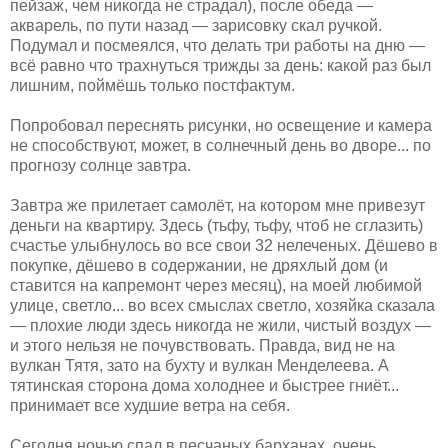
пейзаж, чем никогда не страдал), после обеда —
акварель, по пути назад — зарисовку скал ручкой.
Подумал и посмеялся, что делать три работы на дню —
всё равно что трахнуться трижды за день: какой раз был
лишним, поймёшь только постфактум.
Попробовал переснять рисунки, но освещение и камера
не способствуют, может, в солнечный день во дворе... по
прогнозу солнце завтра.
Завтра же прилетает самолёт, на котором мне привезут
деньги на квартиру. Здесь (тьфу, тьфу, чтоб не сглазить)
счастье улыбнулось во все свои 32 нелеченых. Дёшево в
покупке, дёшево в содержании, не дряхлый дом (и
ставится на капремонт через месяц), на моей любимой
улице, светло... во всех смыслах светло, хозяйка сказала
— плохие люди здесь никогда не жили, чистый воздух —
и этого нельзя не почувствовать. Правда, вид не на
вулкан Тятя, зато на бухту и вулкан Менделеева. А
тятинская сторона дома холоднее и быстрее гниёт...
принимает все худшие ветра на себя.
Сегодня ночью спал в песчаных барханах, очень