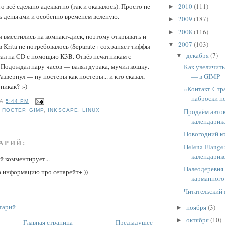
2010
(111)
о всё сделано адекватно (так и оказалось). Просто не
►
ь деньгами и особенно временем вслепую.
2009
(187)
►
2008
(116)
►
вместились на компакт-диск, поэтому открывать и
2007
(103)
▼
в Krita не потребовалось (Separate+ сохраняет тиффы
декабря
(7)
ал на CD с помощью K3B. Отвёз печатникам с
▼
Подождал пару часов — валял дурака, мучил кошку.
Как увеличить
— в GIMP
звернул — ну постеры как постеры... и кто сказал,
никак? :-)
«Контакт-Стр
наброски п
НА
5:44 PM
Продаём авто
,
ПОСТЕР
,
GIMP
,
INKSCAPE
,
LINUX
календарик
Новогодний к
АРИЙ:
Helena Elange
календарик
 комментирует...
Палеодеревня
а информацию про сепарейт+ ))
карманного
Читательский
тарий
ноября
(3)
►
октября
(10)
►
Главная страница
Предыдущее