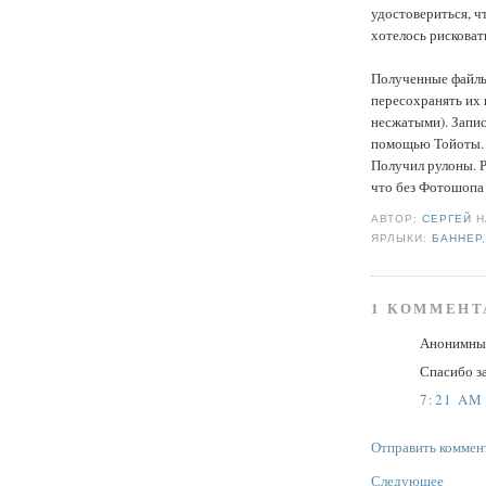
удостовериться, чт
хотелось рисковат
Полученные файлы 
пересохранять их 
несжатыми). Запис
помощью Тойоты. 
Получил рулоны. Ра
что без Фотошопа 
АВТОР:
СЕРГЕЙ
ЯРЛЫКИ:
БАННЕР
1 КОММЕНТ
Анонимный
Спасибо з
7:21 AM
Отправить коммен
Следующее