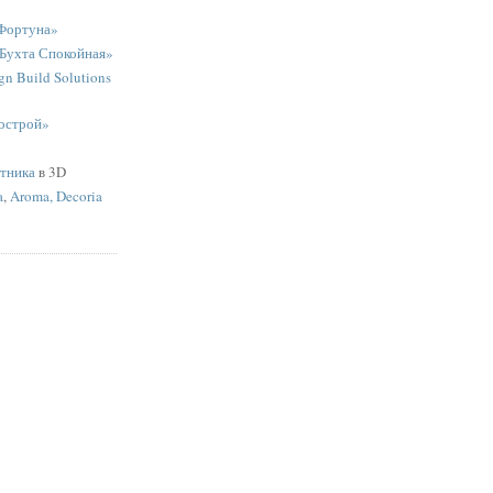
Фортуна»
«Бухта Спокойная»
n Build Solutions
острой»
ятника
в 3D
a
,
Aroma, Decoria