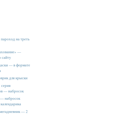
 пароход на треть
ахование» —
о сайту
каски — в формате
а
оврик для крыски
: серия
ов — набросок
 — набросок
 календарика
 мегадневник — 2