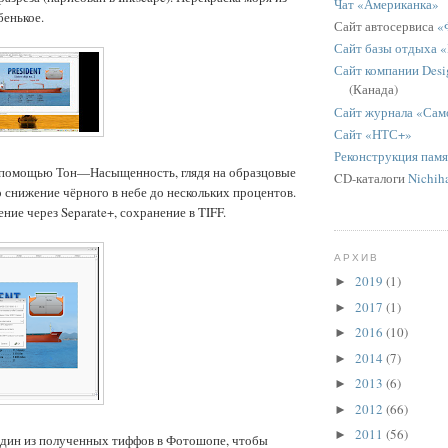
Чат «Американка»
бенькое.
Сайт автосервиса
«
Сайт базы отдыха 
Сайт компании Desig
(Канада)
Сайт журнала «Сам
Сайт «НТС+»
Реконструкция пам
 помощью Тон—Насыщенность, глядя на образцовые
CD-каталоги
Nichih
 снижение чёрного в небе до нескольких процентов.
ние через Separate+, сохранение в TIFF.
АРХИВ
2019
(1)
►
2017
(1)
►
2016
(10)
►
2014
(7)
►
2013
(6)
►
2012
(66)
►
2011
(56)
►
один из полученных тиффов в Фотошопе, чтобы