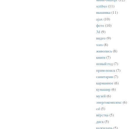
scribus
(11)
вышивка
(11)
ajax
(10)
фото
(10)
3d
(9)
видео
(9)
xara
(8)
живопись
(8)
книги
(7)
новый год
(7)
прим-поиск
(7)
санитария
(7)
карманное
(6)
кунашир
(6)
музей
(6)
энергокомплекс
(6)
cd
(5)
вёрстка
(5)
диск
(5)
календарь
(5)