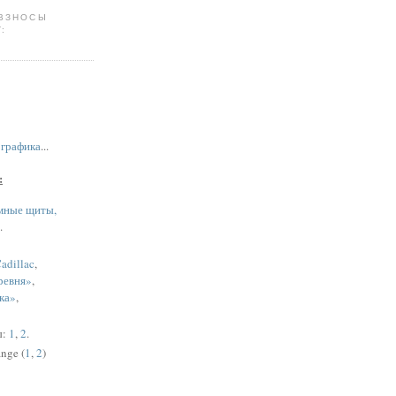
 ВЗНОСЫ
:
,
графика
...
:
мные щиты,
.
adillac
,
ревня»
,
ка»
,
ы:
1
,
2
.
nge (
1
,
2
)