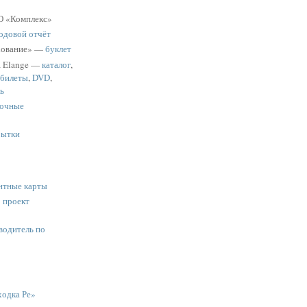
 «Комплекс»
одовой отчёт
хование» —
буклет
a Elange —
каталог
,
 билеты
,
DVD
,
ь
очные
рытки
нтные карты
:
проект
водитель по
одка Ре»