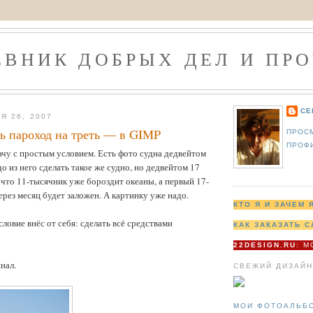
ЕВНИК ДОБРЫХ ДЕЛ И ПРО
СЕ
Я 26, 2007
ь пароход на треть — в GIMP
ПРОС
ПРОФ
ачу с простым условием. Есть фото судна дедвейтом
о из него сделать такое же судно, но дедвейтом 17
, что 11-тысячник уже бороздит океаны, а первый 17-
ерез месяц будет заложен. А картинку уже надо.
КТО Я И ЗАЧЕМ 
ловие внёс от себя: сделать всё средствами
КАК ЗАКАЗАТЬ С
22DESIGN.RU
: 
нал.
СВЕЖИЙ ДИЗАЙН
МОИ ФОТОАЛЬБ