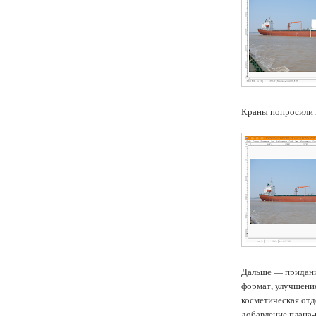
Краны попросили 
Дальше — придани
формат, улучшение
косметическая отд
добавление плана-р