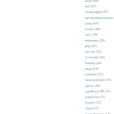
linux
(68)
веб
(67)
полиграфия
(55)
программирование
gimp
(43)
elange
(40)
лого
(30)
черновик
(28)
php
(25)
постер
(25)
javascript
(24)
баннер
(24)
мода
(24)
уличное
(23)
палеодеревня
(19)
jquery
(16)
для Brand-PR
(15)
открытки
(13)
буклет
(12)
злата
(12)
мини-башорг
(12)