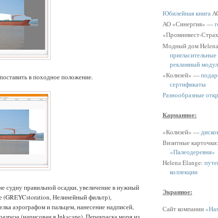
Юбилейная книга
АО
АО «Синергия» —
г
«Проминвест-Стра
Модный дом Helen
пригласительные
рекламный модул
«Колизей» —
подар
поставить в походное положение.
сертификаты
Разнообразные отк
Карманное:
«Колизей» —
диско
Визитные карточки
«Палеодеревня»
Helena Elange:
путе
коллекции
е судну правильной осадки, увеличение в нужный
Экранное:
 (GREYCstoration, Нелинейный фильтр),
елка аэрографом и пальцем, нанесение надписей,
Сайт компании
«Нах
азреза (нарисован в Inkscape). Перекраска моря из