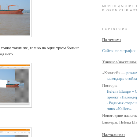
МОИ НЕДАВНИЕ
В OPEN CLIP ART
ПОРТФОЛИО
По темам:
 точно таким же, только на один трюм больше.
Сайты
,
полиграфия
од него.
Уличное/настенное
«Колизей» —
рекла
календарь-стойка
Постеры:
Helena Elange + C
проект «Палеоде
«Родимая сторон
пиво «Kellers»
Новогодние плакат
Баннеры: Helena Ela
Настольное: