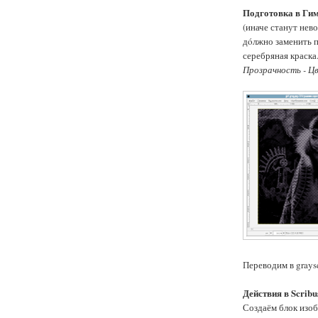
Подготовка в Гим
(иначе станут нев
дóлжно заменить п
серебряная краска
Прозрачность - Цв
Переводим в grays
Действия в Scribu
Создаём блок изо