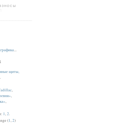
 ВЗНОСЫ
:
,
графика
...
:
мные щиты,
.
adillac
,
ревня»
,
ка»
,
ы:
1
,
2
.
nge (
1
,
2
)