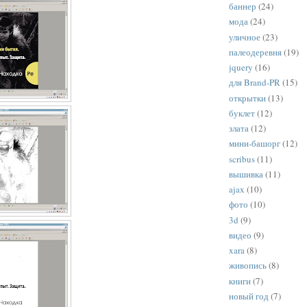
баннер
(24)
мода
(24)
уличное
(23)
палеодеревня
(19)
jquery
(16)
для Brand-PR
(15)
открытки
(13)
буклет
(12)
злата
(12)
мини-башорг
(12)
scribus
(11)
вышивка
(11)
ajax
(10)
фото
(10)
3d
(9)
видео
(9)
xara
(8)
живопись
(8)
книги
(7)
новый год
(7)