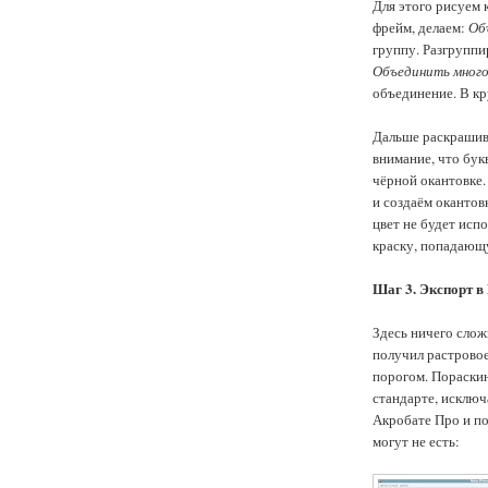
Для этого рисуем 
фрейм, делаем:
Об
группу. Разгруппи
Объединить много
объединение. В кр
Дальше раскрашив
внимание, что бу
чёрной окантовке.
и создаём окантов
цвет не будет исп
краску, попадающу
Шаг 3. Экспорт в
Здесь ничего слож
получил растровое
порогом. Пораскин
стандарте, исключ
Акробате Про и пос
могут не есть: