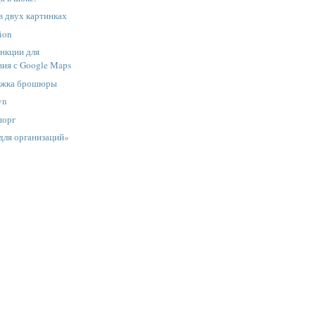
в двух картинках
tion
нкции для
вия с Google Maps
ложка брошюры
vn
шорг
для организаций»