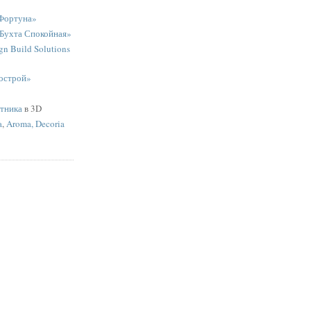
Фортуна»
«Бухта Спокойная»
n Build Solutions
острой»
ятника
в 3D
a
,
Aroma, Decoria