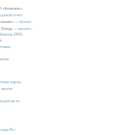
 «Комплекс»
одовой отчёт
хование» —
буклет
a Elange —
каталог
,
 билеты
,
DVD
,
ь
очные
рытки
нтные карты
:
проект
водитель по
одка Ре»