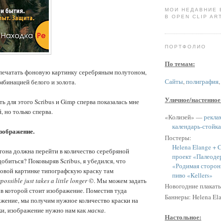
МОИ НЕДАВНИЕ
В OPEN CLIP ART
ПОРТФОЛИО
По темам:
апечатать фоновую картинку серебряным полутоном,
Сайты
,
полиграфия
мбинацией белого и золота.
Уличное/настенное
ь для этого Scribus и Gimp сперва показалась мне
, но только сперва.
«Колизей» —
рекла
календарь-стойка
зображение.
Постеры:
Helena Elange + C
тона должна перейти в количество серебряной
проект «Палеоде
добиться? Поковыряв Scribus, я убедился, что
«Родимая сторон
овой картинке типографскую краску там
пиво «Kellers»
possible just takes a little longer
©. Мы можем задать
Новогодние плакат
 в которой стоит изображение. Поместив туда
Баннеры: Helena Ela
жение, мы получим нужное количество краски на
ки, изображение нужно нам как
маска
.
Настольное: