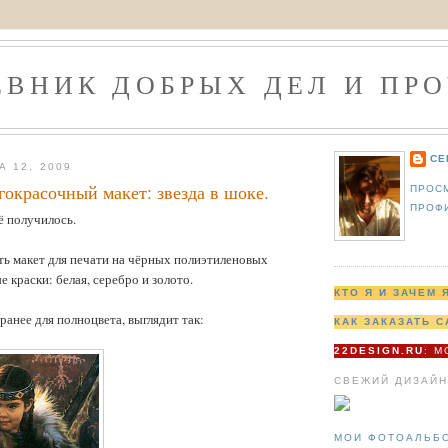
ЕВНИК ДОБРЫХ ДЕЛ И ПРО
СЕ
А 12, 2009
гокрасочный макет: звезда в шоке.
ПРОС
ПРОФ
ё получилось.
ть макет для печати на чёрных полиэтиленовых
 краски: белая, серебро и золото.
КТО Я И ЗАЧЕМ 
ранее для полноцвета, выглядит так:
КАК ЗАКАЗАТЬ С
22DESIGN.RU
: 
СВЕЖИЙ ДИЗАЙН
МОИ ФОТОАЛЬБ