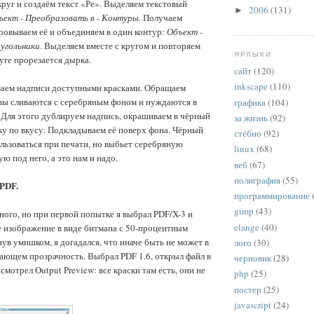
круг и создаём текст «Ре». Выделяем текстовый
2006
(131)
►
ъект - Преобразовать в - Контуры.
Получаем
ровываем её и объединяем в один контур:
Объект -
угольники
. Выделяем вместе с кругом и повторяем
ЯРЛЫКИ
уге прорезается дырка.
сайт
(120)
inkscape
(110)
аем надписи доступными красками. Обращаем
квы сливаются с серебряным фоном и нуждаются в
графика
(104)
 Для этого дублируем надпись, окрашиваем в чёрный
за жизнь
(92)
ку по вкусу. Подкладываем её поверх фона. Чёрный
стёбно
(92)
ользоваться при печати, но выбьет серебряную
linux
(68)
ю под него, а это нам и надо.
веб
(67)
полиграфия
(55)
 PDF.
программирование
gimp
(43)
ного, но при первой попытке я выбрал PDF/X-3 и
elange
(40)
 изображение в виде битмапа с 50-процентным
ув умишком, я догадался, что иначе быть не может в
лого
(30)
ающем прозрачность. Выбрал PDF 1.6, открыл файл в
черновик
(28)
мотрел Output Preview: все краски там есть, они не
php
(25)
постер
(25)
javascript
(24)