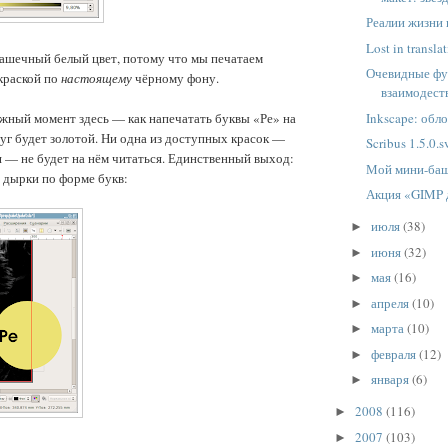
Реалии жизни 
Lost in transla
ашечный белый цвет, потому что мы печатаем
Очевидные фу
краской по
настоящему
чёрному фону.
взаимодест
Inkscape: об
жный момент здесь — как напечатать буквы «Ре» на
уг будет золотой. Ни одна из доступных красок —
Scribus 1.5.0.s
я — не будет на нём читаться. Единственный выход:
Мой мини-ба
е дырки по форме букв:
Акция «GIMP 
июля
(38)
►
июня
(32)
►
мая
(16)
►
апреля
(10)
►
марта
(10)
►
февраля
(12)
►
января
(6)
►
2008
(116)
►
2007
(103)
►