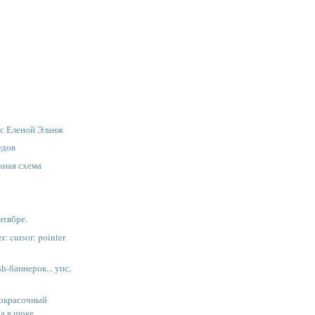
 с Еленой Эланж
удов
жная схема
нтябре.
r: cursor: pointer
h-баннерок... упс,
гокрасочный
да в шоке.