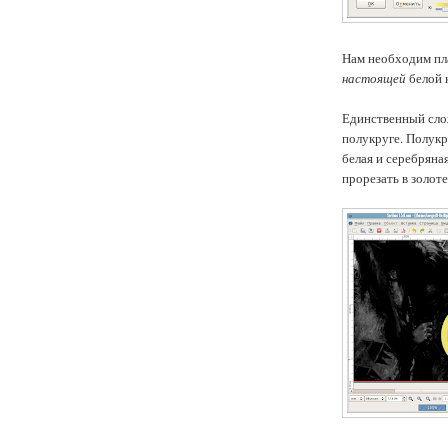
Нам необходим пл
настоящей
белой 
Единственный сло
полукруге. Полукр
белая и серебряна
прорезать в золот