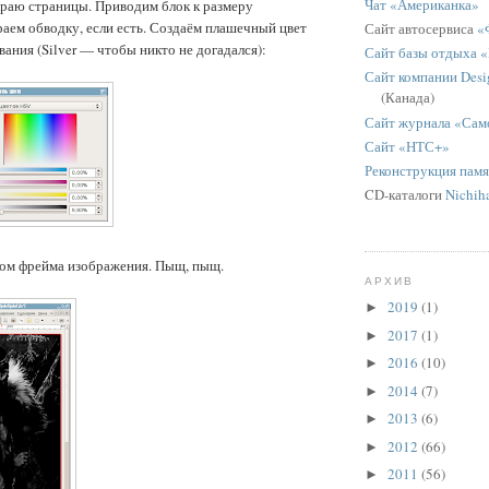
Чат «Американка»
краю страницы. Приводим блок к размеру
аем обводку, если есть. Создаём плашечный цвет
Сайт автосервиса
«
вания (Silver — чтобы никто не догадался):
Сайт базы отдыха 
Сайт компании Desig
(Канада)
Сайт журнала «Сам
Сайт «НТС+»
Реконструкция пам
CD-каталоги
Nichih
ном фрейма изображения. Пыщ, пыщ.
АРХИВ
2019
(1)
►
2017
(1)
►
2016
(10)
►
2014
(7)
►
2013
(6)
►
2012
(66)
►
2011
(56)
►