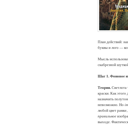
План действий: н
буквы и лого — ко
Мысль использоват
скабрезной шуткой
Шаг 1. Фоновое и
Теория.
Светлота 
краски. Как этого 
назначить полутон
невозможно. Но
im
любой цвет рамке,
правильное
изобра
выходе. Фактичес