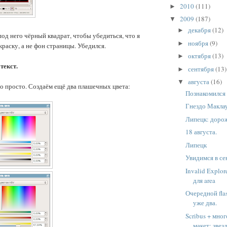
2010
(111)
►
2009
(187)
▼
декабря
(12)
►
од него чёрный квадрат, чтобы убедиться, что я
ноября
(9)
►
раску, а не фон страницы. Убедился.
октября
(13)
►
текст.
сентября
(13)
►
августа
(16)
▼
то просто. Создаём ещё два плашечных цвета:
Познакомился
Гнездо Макла
Липецк: доро
18 августа.
Липецк
Увидимся в се
Invalid Explore
для area
Очередной flas
уже два.
Scribus + мно
макет: звез