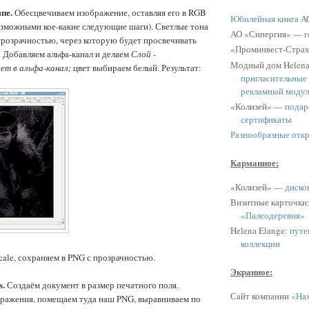
пе.
Обесцвечиваем изображение, оставляя его в RGB
Юбилейная книга
АО
озможными кое-какие следующие шаги). Светлые тона
АО «Синергия» —
г
розрачностью, через которую будет просвечивать
«Проминвест-Стра
. Добавляем альфа-канал и делаем
Слой -
Модный дом Helen
ет в альфа-канал;
цвет выбираем белый. Результат:
пригласительные
рекламный модул
«Колизей» —
подар
сертификаты
Разнообразные отк
Карманное:
«Колизей» —
диско
Визитные карточки
«Палеодеревня»
Helena Elange:
путе
коллекции
cale, сохраняем в PNG с прозрачностью.
Экранное:
s.
Создаём документ в размер печатного поля.
Сайт компании
«Нах
бражения, помещаем туда наш PNG, выравниваем по