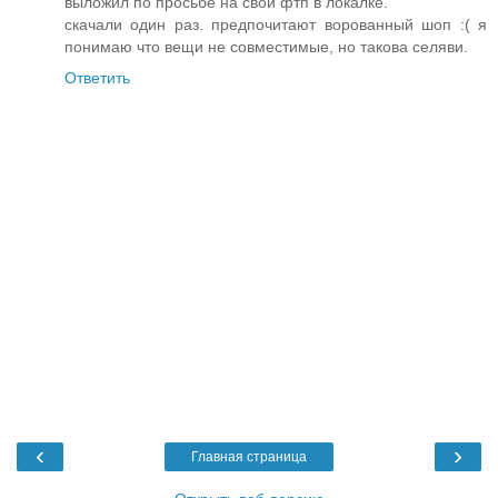
выложил по просьбе на свой фтп в локалке.
скачали один раз. предпочитают ворованный шоп :( я
понимаю что вещи не совместимые, но такова селяви.
Ответить
‹
›
Главная страница