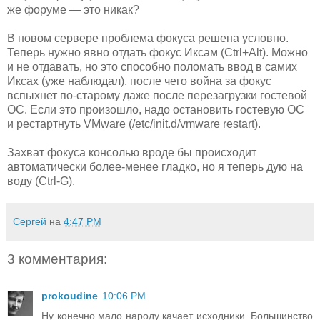
же форуме — это никак?
В новом сервере проблема фокуса решена условно.
Теперь нужно явно отдать фокус Иксам (Ctrl+Alt). Можно
и не отдавать, но это способно поломать ввод в самих
Иксах (уже наблюдал), после чего война за фокус
вспыхнет по-старому даже после перезагрузки гостевой
ОС. Если это произошло, надо остановить гостевую ОС
и рестартнуть VMware (/etc/init.d/vmware restart).
Захват фокуса консолью вроде бы происходит
автоматически более-менее гладко, но я теперь дую на
воду (Ctrl-G).
Сергей
на
4:47 PM
3 комментария:
prokoudine
10:06 PM
Ну конечно мало народу качает исходники. Большинство