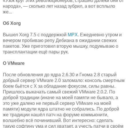
«Узок круг этих революционеров, страшно далеки они от
народа», — сколько лет назад зубрил, а вот всплыло
же...
Об Xorg
Вышел Xorg 7.5 с поддержкой
MPX
. Ежедневно утром и
вечером пробиваю репу Дебиана в ожидании свежих
пакетов. Уже приготовил вторую мышку, подумываю о
трансплантации ещё пары рук.
О VMware
После обновления до ядра 2.6.30 и Гнома 2.8 старый
добрый сервер VMware 2.0 заломало: консоль смертным
боем бьётся с Х за обладание фокусом, силы равны.
Пришлось выкачать самый свежий VMware 2.0.2. По
доброй традиции (иначе на моей памяти не бывало, а
это уже далеко не первый сервер VMware на моей
памяти) модули ядра штатно не собрались. По доброй
же традиции нашёл патч на форуме коммьюнити,
волшебно всё починивший. Вот интересно: сделать
такую софтину ума и сил хватает, а учесть патчи в своём