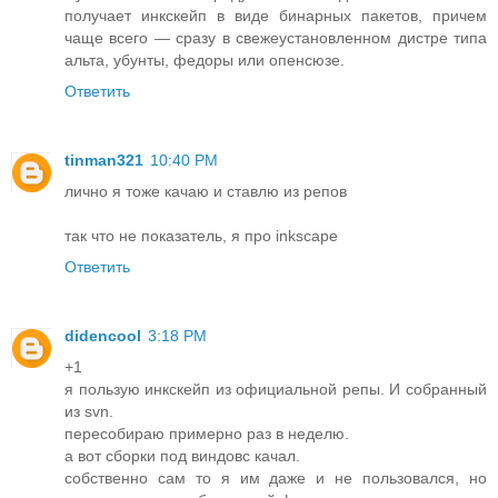
получает инкскейп в виде бинарных пакетов, причем
чаще всего — сразу в свежеустановленном дистре типа
альта, убунты, федоры или опенсюзе.
Ответить
tinman321
10:40 PM
лично я тоже качаю и ставлю из репов
так что не показатель, я про inkscape
Ответить
didencool
3:18 PM
+1
я пользую инкскейп из официальной репы. И собранный
из svn.
пересобираю примерно раз в неделю.
а вот сборки под виндовс качал.
собственно сам то я им даже и не пользовался, но