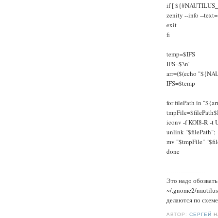
if [ ${#NAUTILUS
zenity --info --tex
exit
fi
temp=$IFS
IFS=$'\n'
arr=($(echo "${
IFS=$temp
for filePath in "${a
tmpFile=$filePat
iconv -f KOI8-R -t 
unlink "$filePath";
mv "$tmpFile" "$fil
done
--------------------
Это надо обозвать
~/.gnome2/nautilu
делаются по схеме
АВТОР:
СЕРГЕЙ