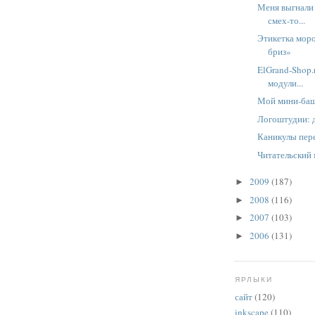
Меня выгнали 
смех-то...
Этикетка мор
бриз»
ElGrand-Shop.
модули...
Мой мини-ба
Логоштудии: 
Каникулы пере
Читательский
2009
(187)
►
2008
(116)
►
2007
(103)
►
2006
(131)
►
ЯРЛЫКИ
сайт
(120)
inkscape
(110)