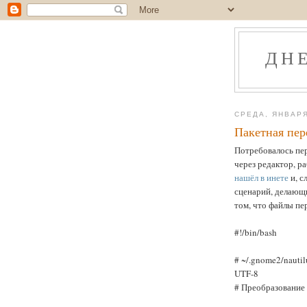
ДН
СРЕДА, ЯНВАРЯ
Пакетная пер
Потребовалось пер
через редактор, ра
нашёл в инете
и, с
сценарий, делающи
том, что файлы пе
#!/bin/bash
# ~/.gnome2/nautilu
UTF-8
# Преобразование 