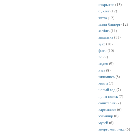
открытки
(13)
буклет
(12)
злата
(12)
мини-башорг
(12)
scribus
(11)
вышивка
(11)
ajax
(10)
фото
(10)
3d
(9)
видео
(9)
xara
(8)
живопись
(8)
книги
(7)
новый год
(7)
прим-поиск
(7)
санитария
(7)
карманное
(6)
кунашир
(6)
музей
(6)
энергокомплекс
(6)