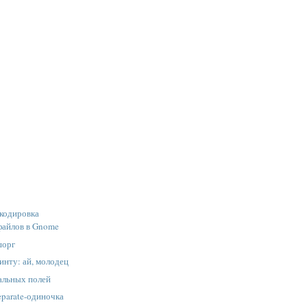
екодировка
файлов в Gnome
шорг
инту: ай, молодец
альных полей
parate-одиночка