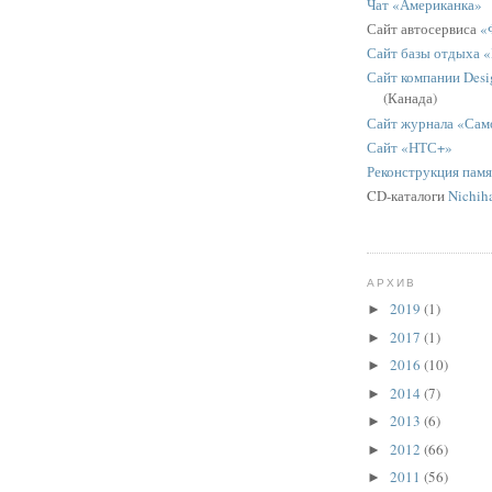
Чат «Американка»
Сайт автосервиса
«
Сайт базы отдыха 
Сайт компании Desig
(Канада)
Сайт журнала «Сам
Сайт «НТС+»
Реконструкция пам
CD-каталоги
Nichih
АРХИВ
2019
(1)
►
2017
(1)
►
2016
(10)
►
2014
(7)
►
2013
(6)
►
2012
(66)
►
2011
(56)
►