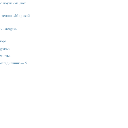
с ноунейма, вот
оженого «Морской
ru: модули,
шорг
дуплет
житы...
 мегадневник — 5