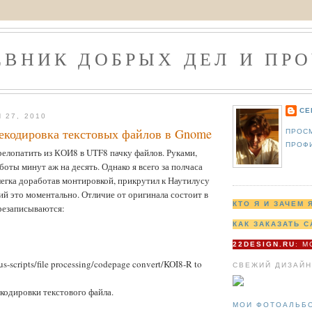
ЕВНИК ДОБРЫХ ДЕЛ И ПРО
СЕ
 27, 2010
екодировка текстовых файлов в Gnome
ПРОС
ПРОФ
елопатить из КОИ8 в UTF8 пачку файлов. Руками,
боты минут аж на десять. Однако я всего за полчаса
легка доработав монтировкой, прикрутил к Наутилусу
й это моментально. Отличие от оригинала состоит в
КТО Я И ЗАЧЕМ 
резаписываются:
КАК ЗАКАЗАТЬ С
22DESIGN.RU
: 
s-scripts/file processing/codepage convert/KOI8-R to
СВЕЖИЙ ДИЗАЙН
кодировки текстового файла.
МОИ ФОТОАЛЬБ