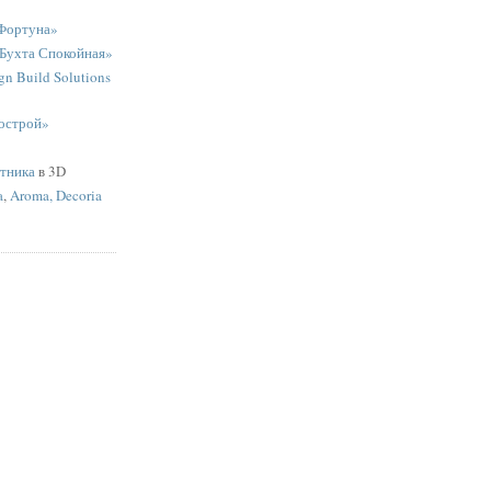
Фортуна»
«Бухта Спокойная»
n Build Solutions
острой»
ятника
в 3D
a
,
Aroma, Decoria