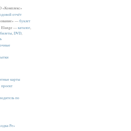
 «Комплекс»
одовой отчёт
хование» —
буклет
a Elange —
каталог
,
 билеты
,
DVD
,
ь
очные
рытки
нтные карты
:
проект
водитель по
одка Ре»