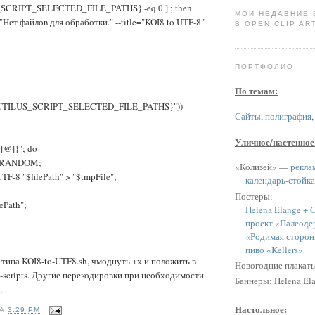
_SCRIPT_SELECTED_FILE_PATHS} -eq 0 ] ; then
МОИ НЕДАВНИЕ
t="Нет файлов для обработки." --title="KOI8 to UTF-8"
В OPEN CLIP ART
ПОРТФОЛИО
По темам:
NAUTILUS_SCRIPT_SELECTED_FILE_PATHS}"))
Сайты
,
полиграфия
Уличное/настенное
rr[@]}"; do
h$RANDOM;
«Колизей» —
рекла
UTF-8 "$filePath" > "$tmpFile";
календарь-стойка
Постеры:
ePath";
Helena Elange + C
проект «Палеоде
«Родимая сторон
пиво «Kellers»
 типа KOI8-to-UTF8.sh, чмоднуть +х и положить в
Новогодние плакат
s-scripts. Другие перекодировки при необходимости
Баннеры: Helena Ela
.
Настольное:
НА
3:29 PM