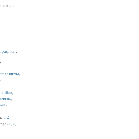
 ВЗНОСЫ
:
,
графика
...
:
мные щиты,
.
adillac
,
ревня»
,
ка»
,
ы:
1
,
2
.
nge (
1
,
2
)