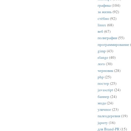
графика
(104)
за жизнь
(92)
стёбно
(92)
linux
(68)
веб
(67)
полиграфия
(55)
программирование
gimp
(43)
elange
(40)
лого
(30)
черновик
(28)
php
(25)
постер
(25)
javascript
(24)
баннер
(24)
мода
(24)
уличное
(23)
палеодеревня
(19)
jquery
(16)
для Brand-PR
(15)