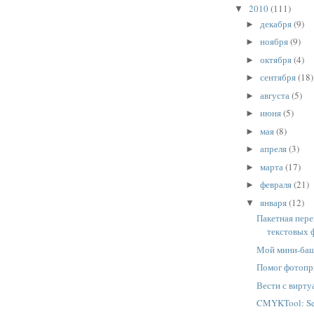
2010
(111)
▼
декабря
(9)
►
ноября
(9)
►
октября
(4)
►
сентября
(18)
►
августа
(5)
►
июня
(5)
►
мая
(8)
►
апреля
(3)
►
марта
(17)
►
февраля
(21)
►
января
(12)
▼
Пакетная пер
текстовых 
Мой мини-ба
Помог фотопр
Вести с вирту
CMYKTool: Se