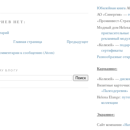
Юбилейная книга
АО
АО «Синергия» —
г
«Проминвест-Стра
ИЕВ НЕТ:
Модный дом Helen
тарий
пригласительные
рекламный модул
Главная страница
Предыдущее
«Колизей» —
подар
сертификаты
омментарии к сообщению (Atom)
Разнообразные отк
Карманное:
МУ БЛОГУ
«Колизей» —
диско
Визитные карточки
«Палеодеревня»
Helena Elange:
путе
коллекции
Экранное:
Сайт компании
«Нах