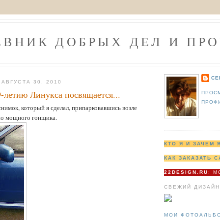
ЕВНИК ДОБРЫХ ДЕЛ И ПРО
СЕ
АВГУСТА 30, 2010
-летию Линукса посвящается...
ПРОС
ПРОФ
 снимок, который я сделал, припарковавшись возле
но мощного гонщика.
КТО Я И ЗАЧЕМ 
КАК ЗАКАЗАТЬ С
22DESIGN.RU
: 
СВЕЖИЙ ДИЗАЙН
МОИ ФОТОАЛЬБ