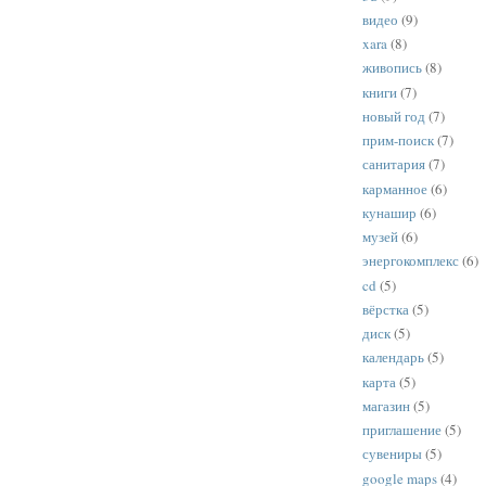
видео
(9)
xara
(8)
живопись
(8)
книги
(7)
новый год
(7)
прим-поиск
(7)
санитария
(7)
карманное
(6)
кунашир
(6)
музей
(6)
энергокомплекс
(6)
cd
(5)
вёрстка
(5)
диск
(5)
календарь
(5)
карта
(5)
магазин
(5)
приглашение
(5)
сувениры
(5)
google maps
(4)