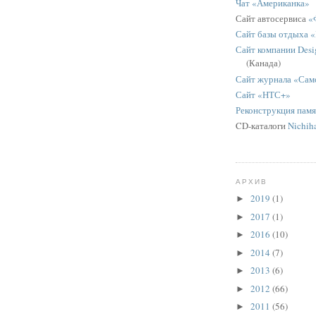
Чат «Американка»
Сайт автосервиса
«
Сайт базы отдыха 
Сайт компании Desig
(Канада)
Сайт журнала «Сам
Сайт «НТС+»
Реконструкция пам
CD-каталоги
Nichih
АРХИВ
2019
(1)
►
2017
(1)
►
2016
(10)
►
2014
(7)
►
2013
(6)
►
2012
(66)
►
2011
(56)
►