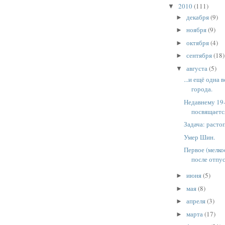
2010
(111)
▼
декабря
(9)
►
ноября
(9)
►
октября
(4)
►
сентября
(18)
►
августа
(5)
▼
...и ещё одна 
города.
Недавнему 19
посвящается
Задача: расто
Умер Шин.
Первое (мелко
после отпу
июня
(5)
►
мая
(8)
►
апреля
(3)
►
марта
(17)
►