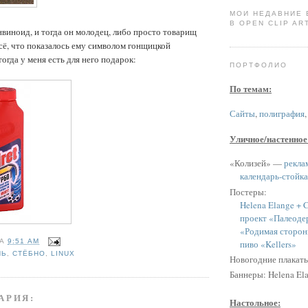
МОИ НЕДАВНИЕ
В OPEN CLIP ART
нвиноид, и тогда он молодец, либо просто товарищ
всё, что показалось ему символом гонщицкой
огда у меня есть для него подарок:
ПОРТФОЛИО
По темам:
Сайты
,
полиграфия
Уличное/настенное
«Колизей» —
рекла
календарь-стойка
Постеры:
Helena Elange + C
проект «Палеоде
«Родимая сторон
НА
9:51 AM
пиво «Kellers»
НЬ
,
СТЁБНО
,
LINUX
Новогодние плакат
Баннеры: Helena Ela
АРИЯ:
Настольное: