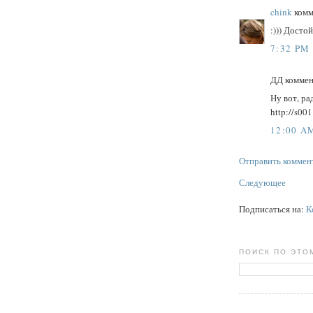
chink
комм
:))) Досто
7:32 PM
ДД коммен
Ну вот, ра
http://s00
12:00 A
Отправить коммен
Следующее
Подписаться на:
К
ПОИСК ПО ЭТО