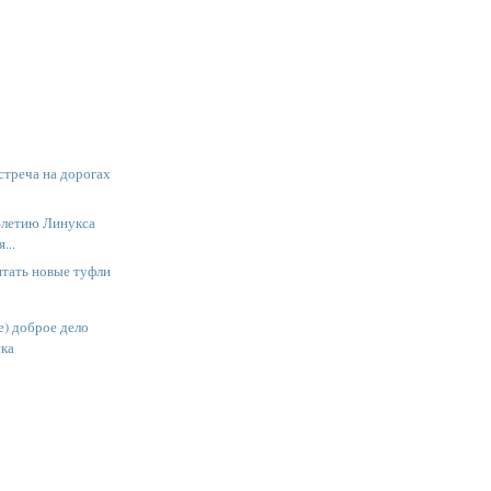
встреча на дорогах
-летию Линукса
...
птать новые туфли
е) доброе дело
ска