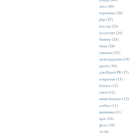
лого
(30)
черновик
(28)
php
(25)
постер
(25)
javascript
(24)
баннер
(24)
мода
(24)
уличное
(23)
палеодеревня
(19)
jquery
(16)
для Brand-PR
(15)
открытки
(13)
буклет
(12)
злата
(12)
мини-башорг
(12)
scribus
(11)
вышивка
(11)
ajax
(10)
фото
(10)
3d
(9)