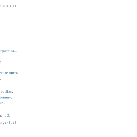
 ВЗНОСЫ
:
,
графика
...
:
мные щиты,
.
adillac
,
ревня»
,
ка»
,
ы:
1
,
2
.
nge (
1
,
2
)