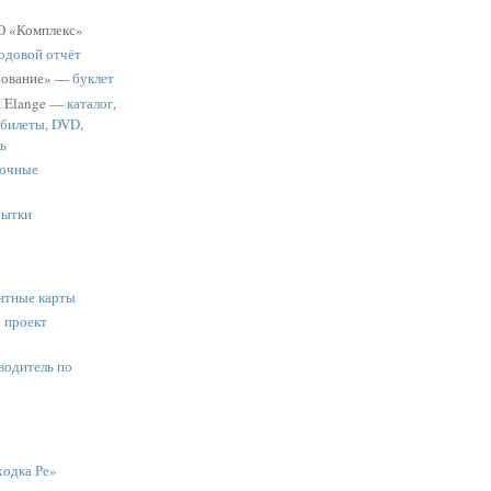
 «Комплекс»
одовой отчёт
хование» —
буклет
a Elange —
каталог
,
 билеты
,
DVD
,
ь
очные
рытки
нтные карты
:
проект
водитель по
одка Ре»