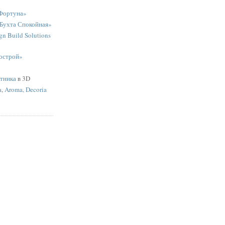
Фортуна»
«Бухта Спокойная»
n Build Solutions
острой»
ятника
в 3D
a
,
Aroma, Decoria