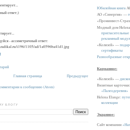
ентирует...
Юбилейная книга
АО
йный ответ;)
АО «Синергия» —
г
«Проминвест-Стра
Модный дом Helen
пригласительные
тирует...
рекламный модул
дуйся - ассиметричный ответ:
«Колизей» —
подар
1.radikal.ru/i196/1105/ad/1a0596ba41d1.jpg
сертификаты
M
Разнообразные отк
тарий
Карманное:
Главная страница
Предыдущее
«Колизей» —
диско
Визитные карточки
омментарии к сообщению (Atom)
«Палеодеревня»
Helena Elange:
путе
коллекции
МУ БЛОГУ
Экранное:
Сайт компании
«Нах