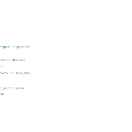
встреча на дорогах
-летию Линукса
...
птать новые туфли
е) доброе дело
ска