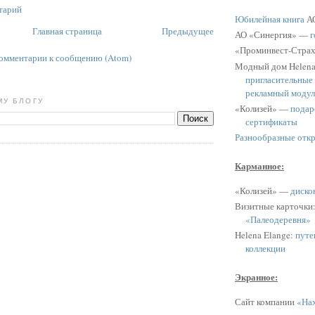
тарий
Юбилейная книга
АО
Главная страница
Предыдущее
АО «Синергия» —
г
«Проминвест-Стра
омментарии к сообщению (Atom)
Модный дом Helen
пригласительные
рекламный модул
МУ БЛОГУ
«Колизей» —
подар
сертификаты
Разнообразные отк
Карманное:
«Колизей» —
диско
Визитные карточки
«Палеодеревня»
Helena Elange:
путе
коллекции
Экранное:
Сайт компании
«Нах