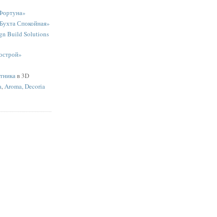
Фортуна»
«Бухта Спокойная»
n Build Solutions
острой»
ятника
в 3D
a
,
Aroma, Decoria