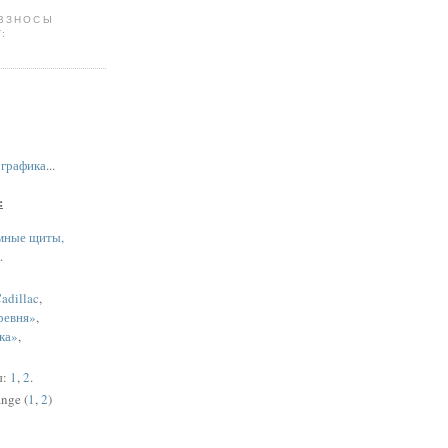
 ВЗНОСЫ
:
,
графика
...
:
мные щиты,
.
adillac
,
ревня»
,
ка»
,
ы:
1
,
2
.
nge (
1
,
2
)