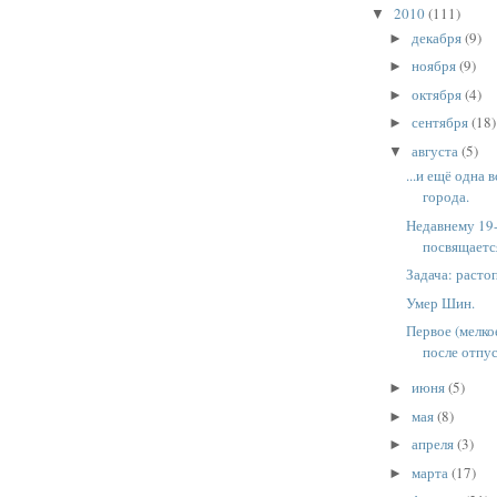
2010
(111)
▼
декабря
(9)
►
ноября
(9)
►
октября
(4)
►
сентября
(18)
►
августа
(5)
▼
...и ещё одна 
города.
Недавнему 19
посвящается
Задача: расто
Умер Шин.
Первое (мелко
после отпу
июня
(5)
►
мая
(8)
►
апреля
(3)
►
марта
(17)
►