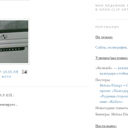
МОИ НЕДАВНИЕ
В OPEN CLIP ART
ПОРТФОЛИО
По темам:
Сайты
,
полиграфия
Уличное/настенное
«Колизей» —
рекла
НА
10:05 AM
календарь-стойка
,
ФОТО
Постеры:
Helena Elange + C
проект «Палеоде
АРИЙ:
«Родимая сторон
пиво «Kellers»
ентирует...
Новогодние плакат
Баннеры: Helena Ela
Настольное: