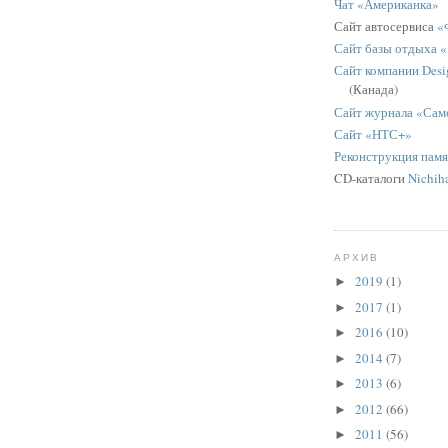
Чат «Американка»
Сайт автосервиса
«
Сайт базы отдыха 
Сайт компании Desig
(Канада)
Сайт журнала «Сам
Сайт «НТС+»
Реконструкция пам
CD-каталоги
Nichih
АРХИВ
2019
(1)
►
2017
(1)
►
2016
(10)
►
2014
(7)
►
2013
(6)
►
2012
(66)
►
2011
(56)
►