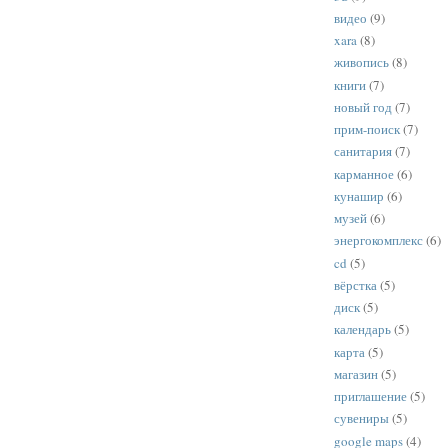
видео
(9)
xara
(8)
живопись
(8)
книги
(7)
новый год
(7)
прим-поиск
(7)
санитария
(7)
карманное
(6)
кунашир
(6)
музей
(6)
энергокомплекс
(6)
cd
(5)
вёрстка
(5)
диск
(5)
календарь
(5)
карта
(5)
магазин
(5)
приглашение
(5)
сувениры
(5)
google maps
(4)