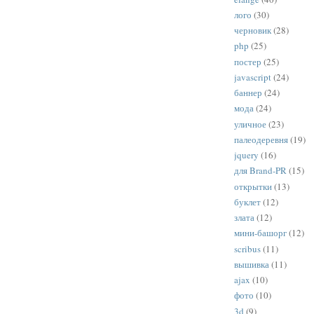
лого
(30)
черновик
(28)
php
(25)
постер
(25)
javascript
(24)
баннер
(24)
мода
(24)
уличное
(23)
палеодеревня
(19)
jquery
(16)
для Brand-PR
(15)
открытки
(13)
буклет
(12)
злата
(12)
мини-башорг
(12)
scribus
(11)
вышивка
(11)
ajax
(10)
фото
(10)
3d
(9)