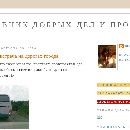
ЕВНИК ДОБРЫХ ДЕЛ И ПРО
СЕ
АВГУСТА 30, 2010
 встреча на дорогах города.
ПРОС
ПРОФ
 что марка этого транспортного средства стала для
ым обозначением всех автобусов данного
рома :-D
КТО Я И ЗАЧЕМ 
КАК ЗАКАЗАТЬ С
22DESIGN.RU
: 
СВЕЖИЙ ДИЗАЙН
МОИ ФОТОАЛЬБ