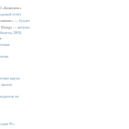
 «Комплекс»
одовой отчёт
хование» —
буклет
a Elange —
каталог
,
 билеты
,
DVD
,
ь
очные
рытки
нтные карты
:
проект
водитель по
одка Ре»