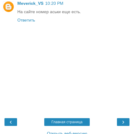
Meverick_VS
10:20 PM
На сайте номер аськи еще есть.
Ответить
‹
›
Главная страница
Открыть веб-версию