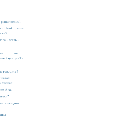
 gsmartcontrol
bol lookup error:
.so.9...
ва... леать...
ки: Торгово-
ьный центр «Ти...
шь говорить?
 шатал,
м хлопал
ки: А-ю.
еется?
ки: ещё один
щика