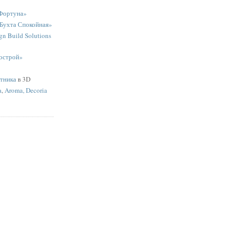
Фортуна»
«Бухта Спокойная»
n Build Solutions
острой»
ятника
в 3D
a
,
Aroma, Decoria