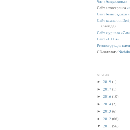
Чат «Американка»
Сайт автосервиса
«
Сайт базы отдыха 
Сайт компании Desig
(Канада)
Сайт журнала «Сам
Сайт «НТС+»
Реконструкция пам
CD-каталоги
Nichih
АРХИВ
2019
(1)
►
2017
(1)
►
2016
(10)
►
2014
(7)
►
2013
(6)
►
2012
(66)
►
2011
(56)
▼