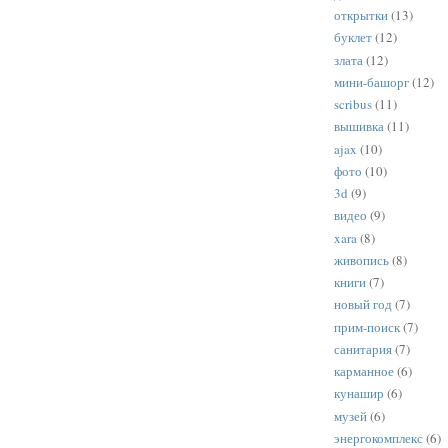
открытки
(13)
буклет
(12)
злата
(12)
мини-башорг
(12)
scribus
(11)
вышивка
(11)
ajax
(10)
фото
(10)
3d
(9)
видео
(9)
xara
(8)
живопись
(8)
книги
(7)
новый год
(7)
прим-поиск
(7)
санитария
(7)
карманное
(6)
кунашир
(6)
музей
(6)
энергокомплекс
(6)