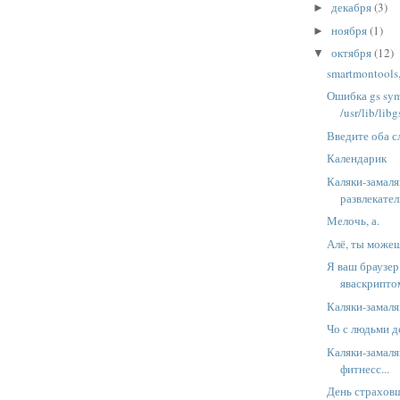
декабря
(3)
►
ноября
(1)
►
октября
(12)
▼
smartmontools,
Ошибка gs sym
/usr/lib/libgs
Введите оба сло
Календарик
Каляки-замаля
развлекател
Мелочь, а.
Алё, ты може
Я ваш браузер
яваскрипто
Каляки-замаля
Чо с людьми д
Каляки-замаля
фитнесс...
День страхов