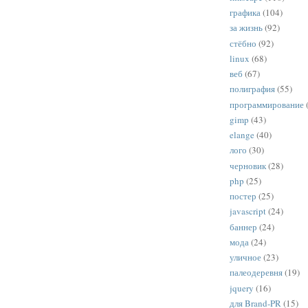
графика
(104)
за жизнь
(92)
стёбно
(92)
linux
(68)
веб
(67)
полиграфия
(55)
программирование
gimp
(43)
elange
(40)
лого
(30)
черновик
(28)
php
(25)
постер
(25)
javascript
(24)
баннер
(24)
мода
(24)
уличное
(23)
палеодеревня
(19)
jquery
(16)
для Brand-PR
(15)