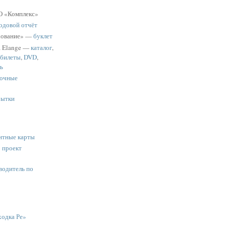
 «Комплекс»
одовой отчёт
хование» —
буклет
a Elange —
каталог
,
 билеты
,
DVD
,
ь
очные
рытки
нтные карты
:
проект
водитель по
одка Ре»