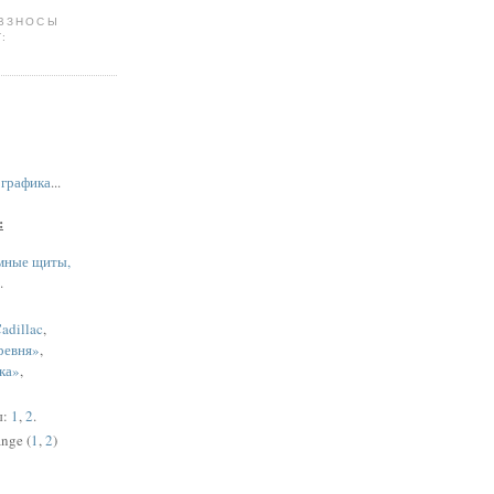
 ВЗНОСЫ
:
,
графика
...
:
мные щиты,
.
adillac
,
ревня»
,
ка»
,
ы:
1
,
2
.
nge (
1
,
2
)