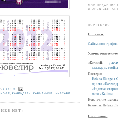
МОИ НЕДАВНИЕ
В OPEN CLIP ART
ПОРТФОЛИО
По темам:
Сайты
,
полиграфия
Уличное/настенное
«Колизей» —
рекла
календарь-стойка
Постеры:
Helena Elange + C
проект «Палеоде
«Родимая сторон
НА
5:34 PM
пиво «Kellers»
AND-PR
,
КАЛЕНДАРЬ
,
КАРМАННОЕ
,
INKSCAPE
Новогодние плакат
Баннеры: Helena Ela
ИЕВ НЕТ:
Настольное: