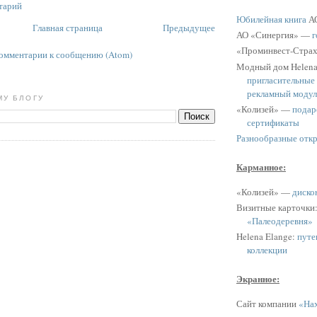
тарий
Юбилейная книга
АО
Главная страница
Предыдущее
АО «Синергия» —
г
«Проминвест-Стра
омментарии к сообщению (Atom)
Модный дом Helen
пригласительные
рекламный модул
МУ БЛОГУ
«Колизей» —
подар
сертификаты
Разнообразные отк
Карманное:
«Колизей» —
диско
Визитные карточки
«Палеодеревня»
Helena Elange:
путе
коллекции
Экранное:
Сайт компании
«Нах