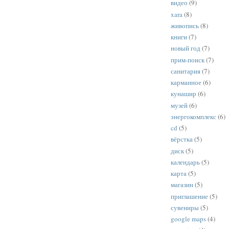
видео
(9)
xara
(8)
живопись
(8)
книги
(7)
новый год
(7)
прим-поиск
(7)
санитария
(7)
карманное
(6)
кунашир
(6)
музей
(6)
энергокомплекс
(6)
cd
(5)
вёрстка
(5)
диск
(5)
календарь
(5)
карта
(5)
магазин
(5)
приглашение
(5)
сувениры
(5)
google maps
(4)