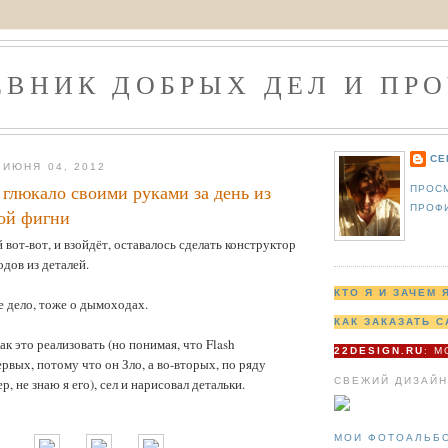
ЕВНИК ДОБРЫХ ДЕЛ И ПРО
СЕ
ИЮНЯ 04, 2012
 глюкало своими руками за день из
ПРОС
ПРОФ
кой фигни
 вот-вот, и взойдёт, оставалось сделать конструктор
дов из деталей.
КТО Я И ЗАЧЕМ 
е дело, тоже о дымоходах.
КАК ЗАКАЗАТЬ С
ак это реализовать (но понимая, что Flash
22DESIGN.RU
: 
ервых, потому что он Зло, а во-вторых, по ряду
СВЕЖИЙ ДИЗАЙН
 не знаю я его), сел и нарисовал детальки.
МОИ ФОТОАЛЬБ