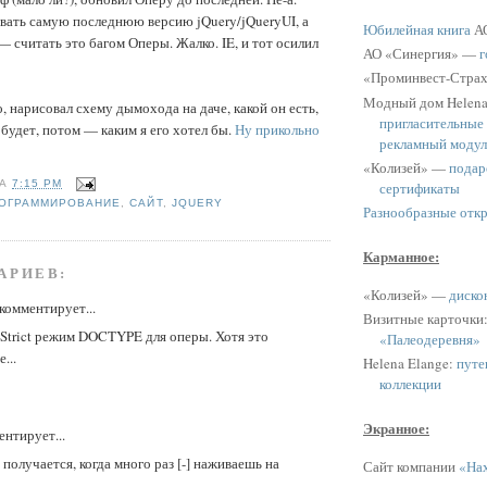
вать самую последнюю версию jQuery/jQueryUI, а
Юбилейная книга
АО
— считать это багом Оперы. Жалко. IE, и тот осилил
АО «Синергия» —
г
«Проминвест-Стра
Модный дом Helen
, нарисовал схему дымохода на даче, какой он есть,
пригласительные
будет, потом — каким я его хотел бы.
Ну прикольно
рекламный модул
«Колизей» —
подар
НА
7:15 PM
сертификаты
ОГРАММИРОВАНИЕ
,
САЙТ
,
JQUERY
Разнообразные отк
Карманное:
АРИЕВ:
«Колизей» —
диско
комментирует...
Визитные карточки
Strict режим DOCTYPE для оперы. Хотя это
«Палеодеревня»
...
Helena Elange:
путе
коллекции
Экранное:
нтирует...
получается, когда много раз [-] наживаешь на
Сайт компании
«Нах