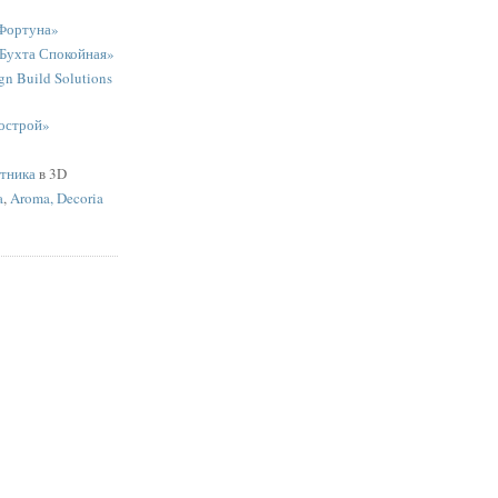
Фортуна»
«Бухта Спокойная»
n Build Solutions
острой»
ятника
в 3D
a
,
Aroma, Decoria