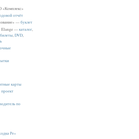
 «Комплекс»
одовой отчёт
хование» —
буклет
a Elange —
каталог
,
 билеты
,
DVD
,
ь
очные
рытки
нтные карты
:
проект
водитель по
одка Ре»