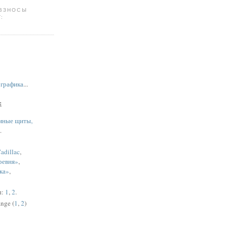
 ВЗНОСЫ
:
,
графика
...
:
мные щиты,
.
adillac
,
ревня»
,
ка»
,
ы:
1
,
2
.
nge (
1
,
2
)