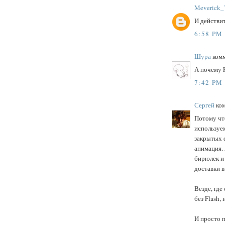
Meverick_
И действи
6:58 PM
Шура
комм
А почему F
7:42 PM
Сергей
ком
Потому чт
используем
закрытых ф
анимация. 
бирюлек и 
доставки в
Везде, где
без Flash,
И просто п