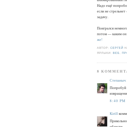
Надо ещё попробо
если не стрельнет 
задачу.
Поигрался немного
потом — каким он 
же!
АВТОР:
СЕРГЕЙ
ЯРЛЫКИ:
ВЕБ
,
ПР
8 КОММЕНТ
Степаныч
Попробуй 
извращение
8:40 PM
Kirill
комме
Прикольно 
области.