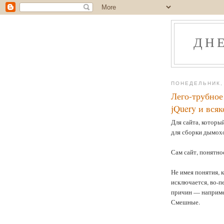
ДН
ПОНЕДЕЛЬНИК, 
Лего-трубное
jQuery и вся
Для сайта, который
для сборки дымохо
Сам сайт, понятно
Не имея понятия, к
исключается, во-п
причин — например,
Смешные.