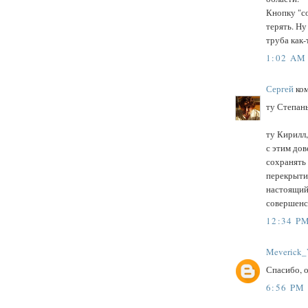
Кнопку "с
терять. Ну
труба как-
1:02 AM
Сергей
ком
ту Степаны
ту Кирилл,
с этим дов
сохранять 
перекрытия
настоящий
совершенст
12:34 P
Meverick_
Спасибо, 
6:56 PM