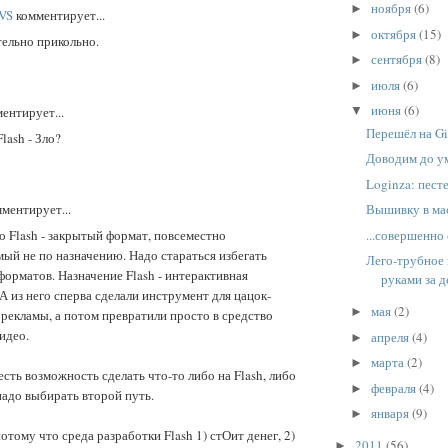
ноября
(6)
►
VS
комментирует...
октября
(15)
►
тельно прикольно.
сентября
(8)
►
июля
(6)
►
июня
(6)
ентирует...
▼
Перешёл на Gi
lash - Зло?
Доводим до ум
Loginza: песте
ментирует...
Вышивку в ма
...совершенно 
о Flash - закрытый формат, повсеместно
ый не по назначению. Надо стараться избегать
Лего-трубное
орматов. Назначение Flash - интерактивная
руками за де
А из него сперва сделали инструмент для цацок-
мая
(2)
►
рекламы, а потом превратили просто в средство
идео.
апреля
(4)
►
марта
(2)
►
 есть возможность сделать что-то либо на Flash, либо
февраля
(4)
►
 надо выбирать второй путь.
января
(9)
►
отому что среда разработки Flash 1) стОит денег, 2)
2011
(56)
►