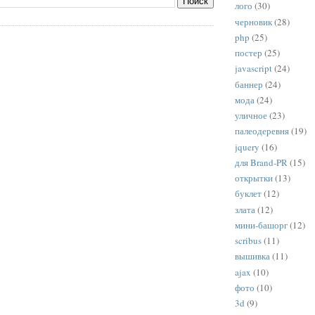
лого
(30)
черновик
(28)
php
(25)
постер
(25)
javascript
(24)
баннер
(24)
мода
(24)
уличное
(23)
палеодеревня
(19)
jquery
(16)
для Brand-PR
(15)
открытки
(13)
буклет
(12)
злата
(12)
мини-башорг
(12)
scribus
(11)
вышивка
(11)
ajax
(10)
фото
(10)
3d
(9)