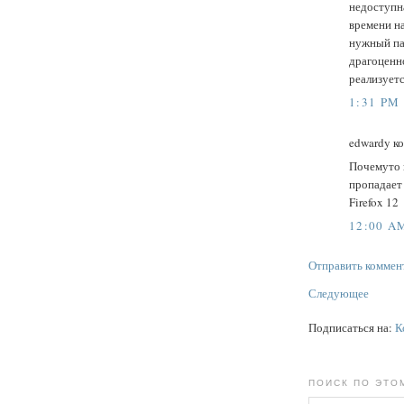
недоступна
времени на
нужный пак
драгоценно
реализует
1:31 PM
edwardy ко
Почемуто 
пропадает 
Firefox 12
12:00 A
Отправить коммен
Следующее
Подписаться на:
К
ПОИСК ПО ЭТО