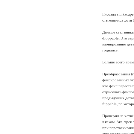
Рисовал в Inkscape
стыковались хотя 
Дальше стал вника
droppable. Это за
клонирование дета
годились.
Больше всего врем
Преобразования (г
фиксированных угл
что флип переста
отрисовать флипов
предыдущих детале
flippable, по кото
Проверил на четвё
в каком. Ага, хре
при перетаскивани
анимированный гиф