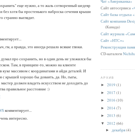
Чат «Американка»
охранить" еще нужно, а то жаль сотворенный шедевр
Сайт автосервиса
«
 и без хотя бы простенького наброска сечения крыши
Сайт базы отдыха 
то странно выглядит.
Сайт компании Desig
(Канада)
Сайт журнала «Сам
ментирует...
Сайт «НТС+»
ч, гм, а правда, это иногда решало всякие глюки.
Реконструкция пам
CD-каталоги
Nichih
 думал про сохранить, но в один день не уложился бы
еском. Там, в принципе-то, можно на клиенте
в куке массивом с координатами и айди деталей. И
 с крышей хорошо бы доваить, да. Но, гыгы,
АРХИВ
 мастер должен владеть искусством не доходить до
2019
(1)
►
ва правильное расстояние :)
2017
(1)
►
M
2016
(10)
►
2014
(7)
►
VS
комментирует...
2013
(6)
►
очень интересно.
2012
(66)
▼
декабря
(4)
►