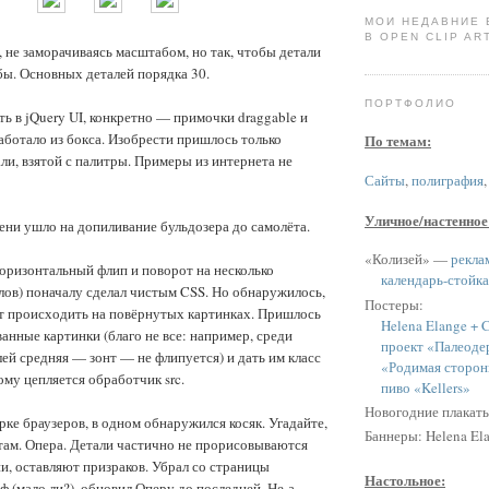
МОИ НЕДАВНИЕ
В OPEN CLIP ART
, не заморачиваясь масштабом, но так, чтобы детали
бы. Основных деталей порядка 30.
ПОРТФОЛИО
ть в jQuery UI, конкретно — примочки draggable и
работало из бокса. Изобрести пришлось только
По темам:
ли, взятой с палитры. Примеры из интернета не
Сайты
,
полиграфия
Уличное/настенное
ени ушло на допиливание бульдозера до самолёта.
«Колизей» —
рекла
оризонтальный флип и поворот на несколько
календарь-стойка
ов) поначалу сделал чистым CSS. Но обнаружилось,
Постеры:
ёт происходить на повёрнутых картинках. Пришлось
Helena Elange + C
анные картинки (благо не все: например, среди
проект «Палеоде
й средняя — зонт — не флипуется) и дать им класс
«Родимая сторон
рому цепляется обработчик src.
пиво «Kellers»
Новогодние плакат
рке браузеров, в одном обнаружился косяк. Угадайте,
Баннеры: Helena Ela
н там. Опера. Детали частично не прорисовываются
и, оставляют призраков. Убрал со страницы
Настольное:
 (мало ли?), обновил Оперу до последней. Не-а.