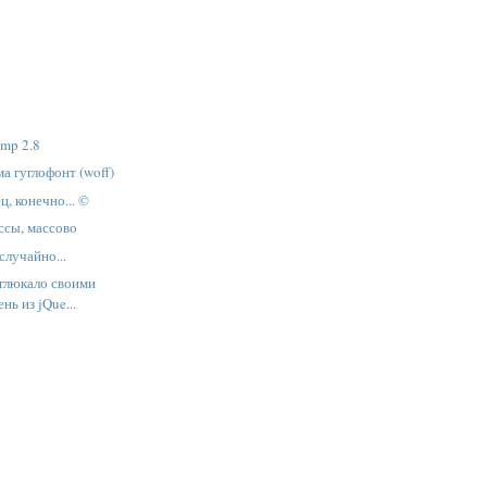
mp 2.8
а гуглофонт (woff)
ц, конечно... ©
ссы, массово
случайно...
 глюкало своими
нь из jQue...