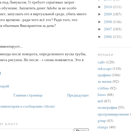
 под Линуксом, 3) требует серьёзных затрат
2010
(111)
►
 обучение. Заплатить денег Adobe за не особо
ет, запускать его в виртуальной среде, убить много
2009
(187)
►
го времени - ради чего всё это? Ради того, что
2008
(116)
►
ся обычным Яваскриптом за день?
2007
(103)
►
2006
(131)
►
мментирует...
иногда после поворота, определенного куска трубы,
ЯРЛЫКИ
весь рисунок. Но после - + снова появляется. Это в
сайт
(120)
inkscape
(110)
M
графика
(104)
за жизнь
(92)
тарий
стёбно
(92)
linux
(68)
Главная страница
Предыдущее
веб
(67)
омментарии к сообщению (Atom)
полиграфия
(55)
программирование
gimp
(43)
МУ БЛОГУ
elange
(40)