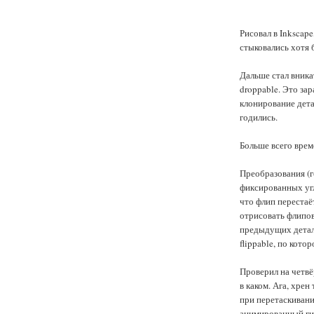
Рисовал в Inkscape
стыковались хотя 
Дальше стал вника
droppable. Это за
клонирование дета
годились.
Больше всего врем
Преобразования (г
фиксированных угл
что флип переста
отрисовать флипов
предыдущих детале
flippable, по кото
Проверил на четвё
в каком. Ага, хре
при перетаскивани
анимированный гиф