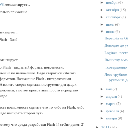
ноября
(6)
►
VS
комментирует...
октября
(15)
►
тельно прикольно.
сентября
(8)
►
июля
(6)
►
июня
(6)
ентирует...
▼
Перешёл на Gi
lash - Зло?
Доводим до ум
Loginza: песте
ментирует...
Вышивку в ма
...совершенно 
о Flash - закрытый формат, повсеместно
ый не по назначению. Надо стараться избегать
Лего-трубное
орматов. Назначение Flash - интерактивная
руками за де
А из него сперва сделали инструмент для цацок-
мая
(2)
►
рекламы, а потом превратили просто в средство
идео.
апреля
(4)
►
марта
(2)
►
 есть возможность сделать что-то либо на Flash, либо
февраля
(4)
►
 надо выбирать второй путь.
января
(9)
►
отому что среда разработки Flash 1) стОит денег, 2)
2011
(56)
►