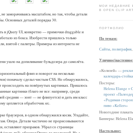
МОИ НЕДАВНИЕ
В OPEN CLIP ART
, не заморачиваясь масштабом, но так, чтобы детали
бы. Основных деталей порядка 30.
ПОРТФОЛИО
ть в jQuery UI, конкретно — примочки draggable и
работало из бокса. Изобрести пришлось только
По темам:
ли, взятой с палитры. Примеры из интернета не
Сайты
,
полиграфия
Уличное/настенное
ени ушло на допиливание бульдозера до самолёта.
«Колизей» —
рекла
оризонтальный флип и поворот на несколько
календарь-стойка
ов) поначалу сделал чистым CSS. Но обнаружилось,
Постеры:
ёт происходить на повёрнутых картинках. Пришлось
Helena Elange + C
анные картинки (благо не все: например, среди
проект «Палеоде
й средняя — зонт — не флипуется) и дать им класс
«Родимая сторон
рому цепляется обработчик src.
пиво «Kellers»
Новогодние плакат
рке браузеров, в одном обнаружился косяк. Угадайте,
Баннеры: Helena Ela
н там. Опера. Детали частично не прорисовываются
и, оставляют призраков. Убрал со страницы
Настольное:
 (мало ли?), обновил Оперу до последней. Не-а.