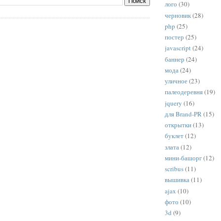
лого
(30)
черновик
(28)
php
(25)
постер
(25)
javascript
(24)
баннер
(24)
мода
(24)
уличное
(23)
палеодеревня
(19)
jquery
(16)
для Brand-PR
(15)
открытки
(13)
буклет
(12)
злата
(12)
мини-башорг
(12)
scribus
(11)
вышивка
(11)
ajax
(10)
фото
(10)
3d
(9)