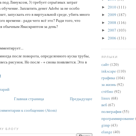
 под Линуксом, 3) требует серьёзных затрат
2010
(111)
►
 обучение. Заплатить денег Adobe за не особо
ет, запускать его в виртуальной среде, убить много
2009
(187)
►
го времени - ради чего всё это? Ради того, что
2008
(116)
►
ся обычным Яваскриптом за день?
2007
(103)
►
2006
(131)
►
мментирует...
иногда после поворота, определенного куска трубы,
ЯРЛЫКИ
весь рисунок. Но после - + снова появляется. Это в
сайт
(120)
inkscape
(110)
M
графика
(104)
за жизнь
(92)
тарий
стёбно
(92)
linux
(68)
Главная страница
Предыдущее
веб
(67)
омментарии к сообщению (Atom)
полиграфия
(55)
программирование
gimp
(43)
МУ БЛОГУ
elange
(40)