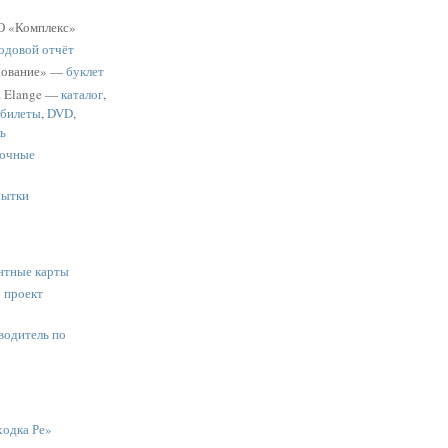
 «Комплекс»
одовой отчёт
хование» —
буклет
a Elange —
каталог
,
 билеты
,
DVD
,
ь
очные
рытки
нтные карты
:
проект
водитель по
одка Ре»