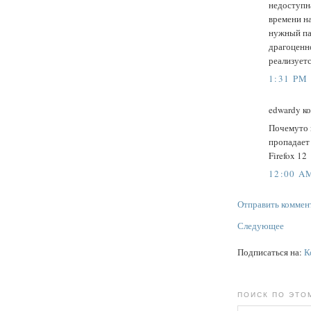
недоступна
времени на
нужный пак
драгоценно
реализует
1:31 PM
edwardy ко
Почемуто 
пропадает 
Firefox 12
12:00 A
Отправить коммен
Следующее
Подписаться на:
К
ПОИСК ПО ЭТО