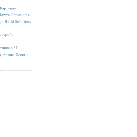
Фортуна»
«Бухта Спокойная»
n Build Solutions
острой»
ятника
в 3D
a
,
Aroma, Decoria