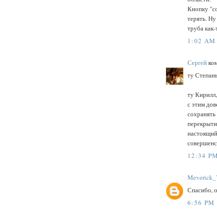
Кнопку "с
терять. Ну
труба как-
1:02 AM
Сергей
ком
ту Степаны
ту Кирилл,
с этим дов
сохранять 
перекрытия
настоящий
совершенст
12:34 P
Meverick_
Спасибо, 
6:56 PM