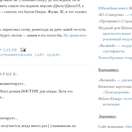
вать самую последнюю версию jQuery/jQueryUI, а
Юбилейная книга
АО
— считать это багом Оперы. Жалко. IE, и тот осилил
АО «Синергия» —
г
«Проминвест-Стра
Модный дом Helen
, нарисовал схему дымохода на даче, какой он есть,
пригласительные
будет, потом — каким я его хотел бы.
Ну прикольно
рекламный модул
«Колизей» —
подар
НА
7:15 PM
сертификаты
ОГРАММИРОВАНИЕ
,
САЙТ
,
JQUERY
Разнообразные отк
Карманное:
АРИЕВ:
«Колизей» —
диско
комментирует...
Визитные карточки
Strict режим DOCTYPE для оперы. Хотя это
«Палеодеревня»
...
Helena Elange:
путе
коллекции
Экранное:
нтирует...
получается, когда много раз [-] наживаешь на
Сайт компании
«Нах