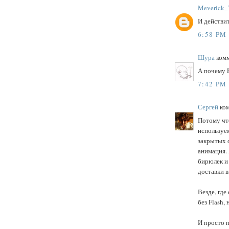
Meverick_
И действи
6:58 PM
Шура
комм
А почему F
7:42 PM
Сергей
ком
Потому чт
используем
закрытых ф
анимация. 
бирюлек и 
доставки в
Везде, где
без Flash,
И просто п