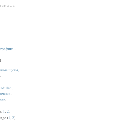
 ВЗНОСЫ
:
,
графика
...
:
мные щиты,
.
adillac
,
ревня»
,
ка»
,
ы:
1
,
2
.
nge (
1
,
2
)