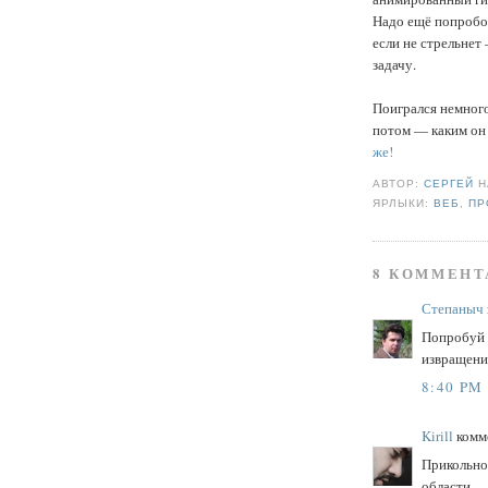
Надо ещё попробо
если не стрельнет 
задачу.
Поигрался немного
потом — каким он 
же!
АВТОР:
СЕРГЕЙ
ЯРЛЫКИ:
ВЕБ
,
ПР
8 КОММЕНТ
Степаныч
Попробуй 
извращение
8:40 PM
Kirill
комме
Прикольно 
области.