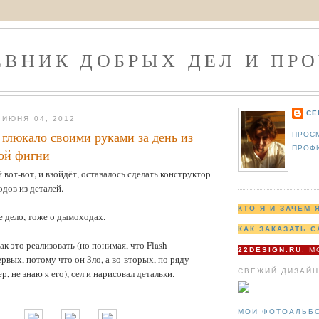
ЕВНИК ДОБРЫХ ДЕЛ И ПРО
СЕ
ИЮНЯ 04, 2012
 глюкало своими руками за день из
ПРОС
ПРОФ
кой фигни
 вот-вот, и взойдёт, оставалось сделать конструктор
дов из деталей.
КТО Я И ЗАЧЕМ 
е дело, тоже о дымоходах.
КАК ЗАКАЗАТЬ С
ак это реализовать (но понимая, что Flash
22DESIGN.RU
: 
ервых, потому что он Зло, а во-вторых, по ряду
СВЕЖИЙ ДИЗАЙН
 не знаю я его), сел и нарисовал детальки.
МОИ ФОТОАЛЬБ