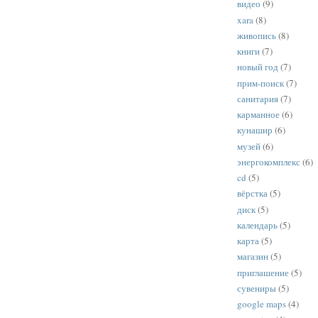
видео
(9)
xara
(8)
живопись
(8)
книги
(7)
новый год
(7)
прим-поиск
(7)
санитария
(7)
карманное
(6)
кунашир
(6)
музей
(6)
энергокомплекс
(6)
cd
(5)
вёрстка
(5)
диск
(5)
календарь
(5)
карта
(5)
магазин
(5)
приглашение
(5)
сувениры
(5)
google maps
(4)