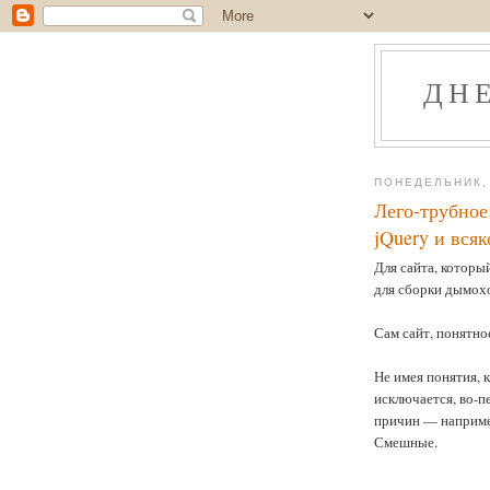
ДН
ПОНЕДЕЛЬНИК, 
Лего-трубное
jQuery и вся
Для сайта, который
для сборки дымохо
Сам сайт, понятно
Не имея понятия, к
исключается, во-п
причин — например,
Смешные.