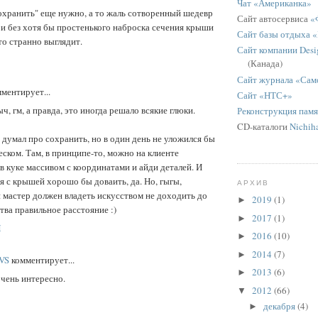
Чат «Американка»
охранить" еще нужно, а то жаль сотворенный шедевр
Сайт автосервиса
«
 и без хотя бы простенького наброска сечения крыши
Сайт базы отдыха 
то странно выглядит.
Сайт компании Desig
(Канада)
Сайт журнала «Сам
ментирует...
Сайт «НТС+»
ч, гм, а правда, это иногда решало всякие глюки.
Реконструкция пам
CD-каталоги
Nichih
 думал про сохранить, но в один день не уложился бы
еском. Там, в принципе-то, можно на клиенте
в куке массивом с координатами и айди деталей. И
 с крышей хорошо бы доваить, да. Но, гыгы,
АРХИВ
 мастер должен владеть искусством не доходить до
2019
(1)
►
ва правильное расстояние :)
2017
(1)
►
M
2016
(10)
►
2014
(7)
►
VS
комментирует...
2013
(6)
►
очень интересно.
2012
(66)
▼
декабря
(4)
►