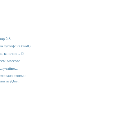
mp 2.8
а гуглофонт (woff)
ц, конечно... ©
ссы, массово
случайно...
 глюкало своими
нь из jQue...