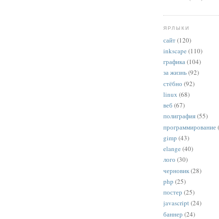
ЯРЛЫКИ
сайт
(120)
inkscape
(110)
графика
(104)
за жизнь
(92)
стёбно
(92)
linux
(68)
веб
(67)
полиграфия
(55)
программирование
gimp
(43)
elange
(40)
лого
(30)
черновик
(28)
php
(25)
постер
(25)
javascript
(24)
баннер
(24)