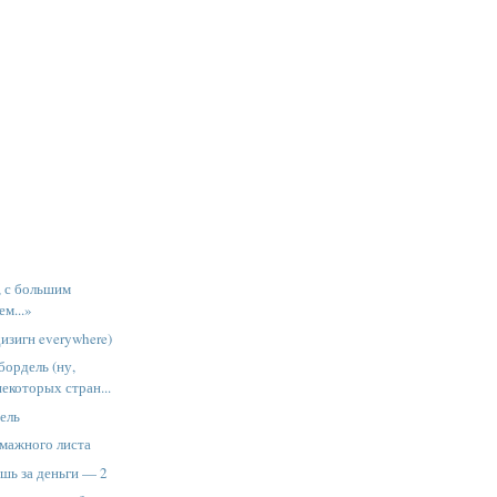
о, с большим
м...»
изигн everywhere)
ордель (ну,
екоторых стран...
ель
мажного листа
ешь за деньги — 2