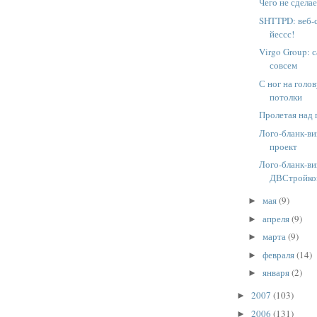
Чего не сдела
SHTTPD: веб-с
йессс!
Virgo Group: 
совсем
С ног на голо
потолки
Пролетая над 
Лого-бланк-в
проект
Лого-бланк-ви
ДВСтройк
мая
(9)
►
апреля
(9)
►
марта
(9)
►
февраля
(14)
►
января
(2)
►
2007
(103)
►
2006
(131)
►