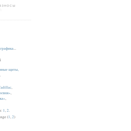
 ВЗНОСЫ
:
,
графика
...
:
мные щиты,
.
adillac
,
ревня»
,
ка»
,
ы:
1
,
2
.
nge (
1
,
2
)