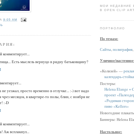
МОИ НЕДАВНИЕ
В OPEN CLIP ART
НА
9:05 AM
НЬ
ПОРТФОЛИО
По темам:
АРИЯ:
Сайты
,
полиграфия
 комментирует...
Уличное/настенное
тища... Есть мыслель вернуцо в ридну батьковщину?
M
«Колизей» —
рекла
календарь-стойка
ментирует...
Постеры:
Helena Elange + C
а не уезжал, просто временно в отлучке... :-) вот надо
проект «Палеоде
 чрез месяцок, в квартире-то полы, блин, с ноября не
«Родимая сторон
! :-D
пиво «Kellers»
M
Новогодние плакат
Баннеры: Helena Ela
 комментирует...
Настольное:
а! Аж всплакнул...