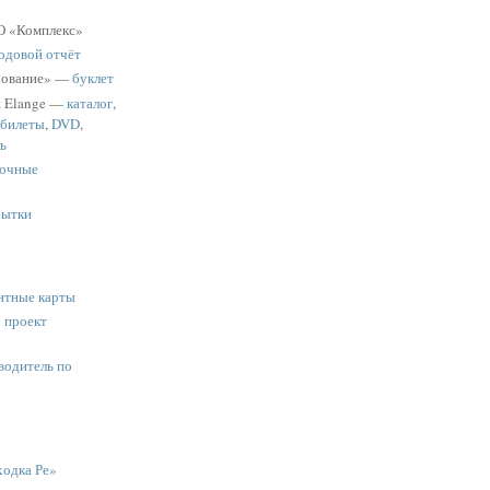
 «Комплекс»
одовой отчёт
хование» —
буклет
a Elange —
каталог
,
 билеты
,
DVD
,
ь
очные
рытки
нтные карты
:
проект
водитель по
одка Ре»