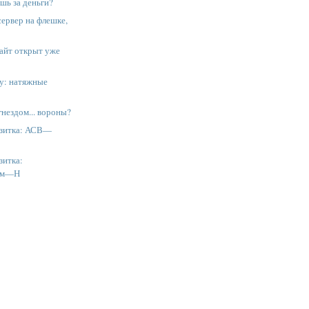
ешь за деньги?
ервер на флешке,
сайт открыт уже
ву: натяжные
гнездом... вороны?
изитка: АСВ—
зитка:
ом—Н