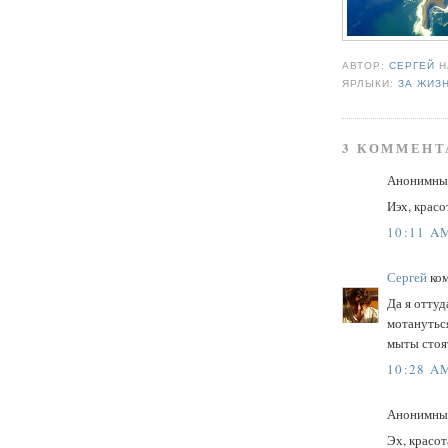
АВТОР:
СЕРГЕЙ
ЯРЛЫКИ:
ЗА ЖИЗ
3 КОММЕНТ
Анонимный
Иэх, красо
10:11 A
Сергей
ком
Да я оттуд
мотануться
мыты стоят
10:28 A
Анонимный
Эх, красот