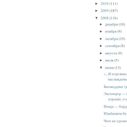
2010
(111)
►
2009
(187)
►
2008
(116)
▼
декабря
(10)
►
ноября
(9)
►
октября
(19)
►
сентября
(8)
►
августа
(9)
►
июля
(5)
►
июня
(13)
▼
«...И отдельн
наслажденье
Биомоддинг (д
Эксплорер — б
хорошо: о н
Венда — борд
Юзабилити бу
Чего не сдела