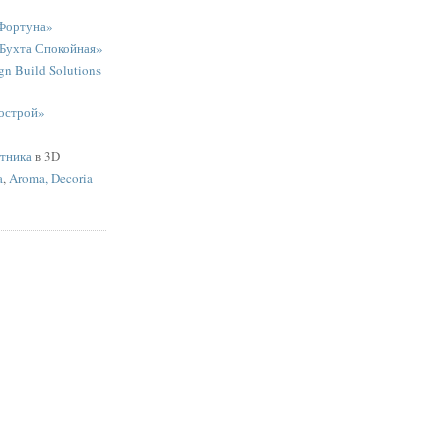
Фортуна»
«Бухта Спокойная»
n Build Solutions
острой»
ятника
в 3D
a
,
Aroma, Decoria