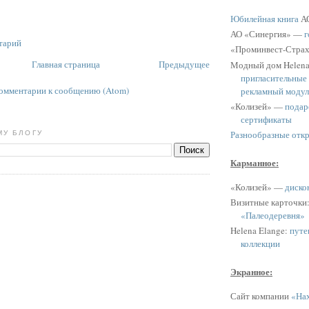
Юбилейная книга
АО
АО «Синергия» —
г
тарий
«Проминвест-Стра
Главная страница
Предыдущее
Модный дом Helen
пригласительные
омментарии к сообщению (Atom)
рекламный модул
«Колизей» —
подар
сертификаты
Разнообразные отк
МУ БЛОГУ
Карманное:
«Колизей» —
диско
Визитные карточки
«Палеодеревня»
Helena Elange:
путе
коллекции
Экранное:
Сайт компании
«Нах