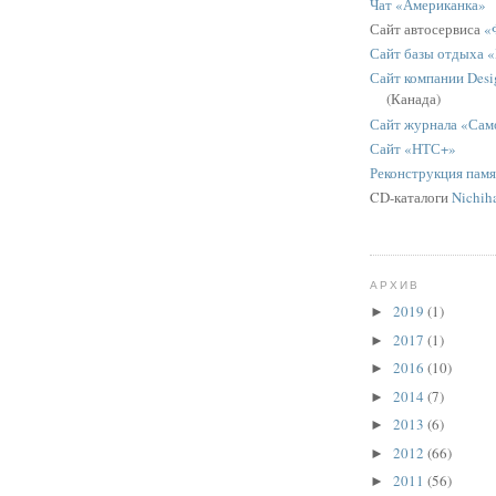
Чат «Американка»
Сайт автосервиса
«
Сайт базы отдыха 
Сайт компании Desig
(Канада)
Сайт журнала «Сам
Сайт «НТС+»
Реконструкция пам
CD-каталоги
Nichih
АРХИВ
2019
(1)
►
2017
(1)
►
2016
(10)
►
2014
(7)
►
2013
(6)
►
2012
(66)
►
2011
(56)
►