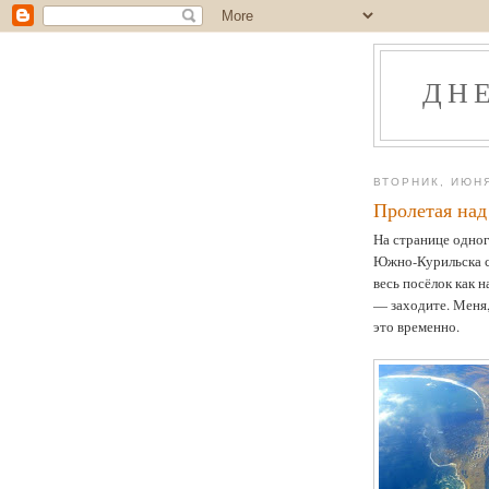
ДН
ВТОРНИК, ИЮНЯ
Пролетая над
На странице одног
Южно-Курильска с
весь посёлок как 
— заходите. Меня,
это временно.