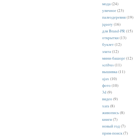
мода
(24)
уличное
(23)
палеодеревня
(19)
jquery
(16)
для Brand-PR
(15)
открытки
(13)
буклет
(12)
злата
(12)
мини-башорг
(12)
scribus
(11)
вышивка
(11)
ajax
(10)
фото
(10)
3d
(9)
видео
(9)
xara
(8)
живопись
(8)
книги
(7)
новый год
(7)
прим-поиск
(7)