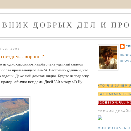
ЕВНИК ДОБРЫХ ДЕЛ И ПРО
СЕ
 03, 2008
 гнездом... вороны?
ПРОС
ПРОФ
о из одноклассников нашёл очень удачный снимок
 борта пролетающего Ан-24. Настолько удачный, что
на ладони. Даже мой дом там видно. Будете неподалёку
 правда, обычно нет дома. Дней 330 в году :-D Ну,
КТО Я И ЗАЧЕМ 
КАК ЗАКАЗАТЬ С
22DESIGN.RU
: 
СВЕЖИЙ ДИЗАЙН
МОИ ФОТОАЛЬБ