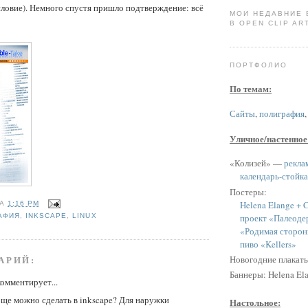
ловие). Немного спустя пришло подтверждение: всё
МОИ НЕДАВНИЕ
В OPEN CLIP ART
ПОРТФОЛИО
По темам:
Сайты
,
полиграфия
Уличное/настенное
«Колизей» —
рекла
календарь-стойка
Постеры:
Helena Elange + C
НА
1:16 PM
проект «Палеоде
АФИЯ
,
INKSCAPE
,
LINUX
«Родимая сторон
пиво «Kellers»
АРИЙ:
Новогодние плакат
Баннеры: Helena Ela
омментирует...
бще можно сделать в inkscape? Для наружки
Настольное: