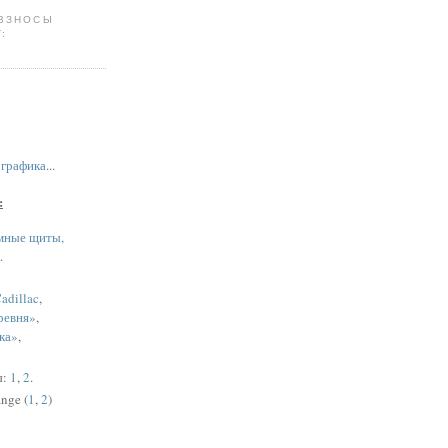
 ВЗНОСЫ
:
,
графика
...
:
мные щиты,
.
adillac
,
ревня»
,
ка»
,
ы:
1
,
2
.
nge (
1
,
2
)