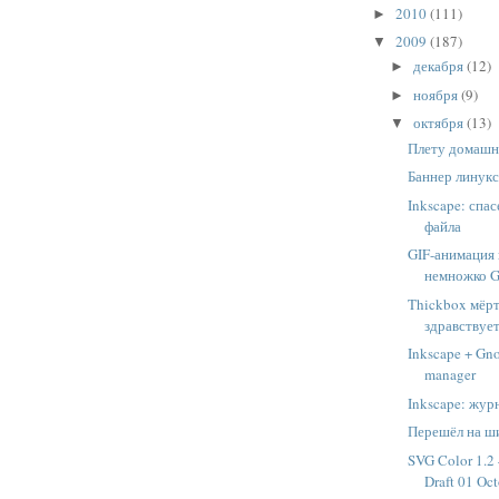
2010
(111)
►
2009
(187)
▼
декабря
(12)
►
ноября
(9)
►
октября
(13)
▼
Плету домашн
Баннер линук
Inkscape: спа
файла
GIF-анимация 
немножко G
Thickbox мёрт
здравствует.
Inkscape + Gn
manager
Inkscape: жур
Перешёл на ш
SVG Color 1.
Draft 01 Oc