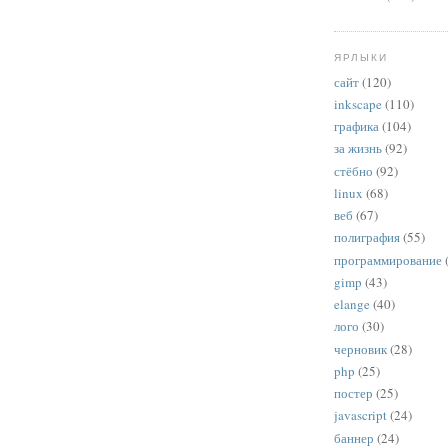
ЯРЛЫКИ
сайт
(120)
inkscape
(110)
графика
(104)
за жизнь
(92)
стёбно
(92)
linux
(68)
веб
(67)
полиграфия
(55)
программирование
gimp
(43)
elange
(40)
лого
(30)
черновик
(28)
php
(25)
постер
(25)
javascript
(24)
баннер
(24)