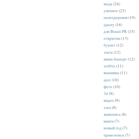
мода
(24)
уличное
(23)
палеодеревня
(19)
jquery
(16)
для Brand-PR
(15)
открытки
(13)
буклет
(12)
злата
(12)
мини-башорг
(12)
scribus
(11)
вышивка
(11)
ajax
(10)
фото
(10)
3d
(9)
видео
(9)
xara
(8)
живопись
(8)
книги
(7)
новый год
(7)
прим-поиск
(7)