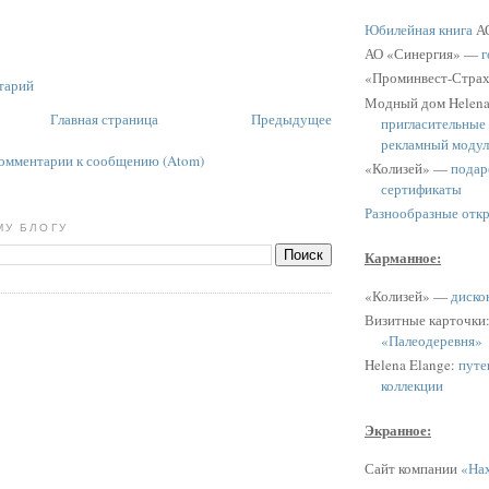
Юбилейная книга
АО
АО «Синергия» —
г
«Проминвест-Стра
тарий
Модный дом Helen
Главная страница
Предыдущее
пригласительные
рекламный модул
омментарии к сообщению (Atom)
«Колизей» —
подар
сертификаты
Разнообразные отк
МУ БЛОГУ
Карманное:
«Колизей» —
диско
Визитные карточки
«Палеодеревня»
Helena Elange:
путе
коллекции
Экранное:
Сайт компании
«Нах