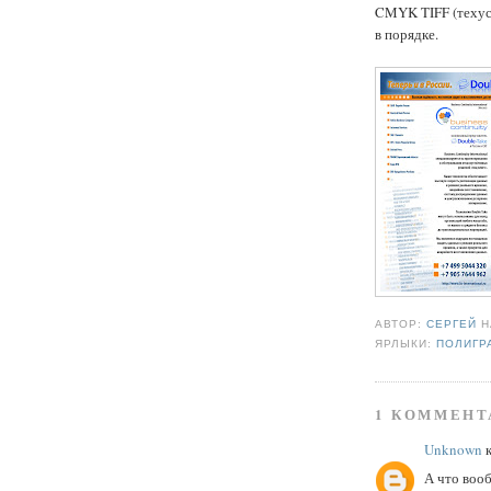
CMYK TIFF (техус
в порядке.
АВТОР:
СЕРГЕЙ
ЯРЛЫКИ:
ПОЛИГР
1 КОММЕНТ
Unknown
к
А что воо