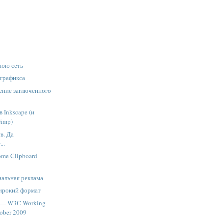
юю сеть
сграфикса
сение заглюченного
в Inkscape (и
imp)
в. Да
..
ome Clipboard
нальная реклама
ирокий формат
2 — W3C Working
tober 2009