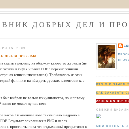
ЕВНИК ДОБРЫХ ДЕЛ И ПРО
СЕ
БРЯ 15, 2009
рнальная реклама
ПРОС
ПРОФ
ча сделать рекламу на обложку какого-то журнала (не
 логотипы в тифах и пачка PDF с перечислениями
 странах (списки впечатляют). Требовалось из этих
ледный фончик и на нём дать русских клиентов и кое-
КТО Я И ЗАЧЕМ 
КАК ЗАКАЗАТЬ С
аз был выбран не только из хулиганства, но и потому
22DESIGN.RU
: 
F никто не может лучше него.
СВЕЖИЙ ДИЗАЙН
ра часов. Важнейшее лого также было выдрано в
 PDF. Результат сохранился в PNG и через
rate+, прости, ты пока что отдыхаешь) превратился в
МОИ ФОТОАЛЬБ