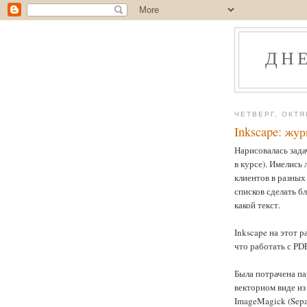
ДН
ЧЕТВЕРГ, ОКТЯ
Inkscape: жу
Нарисовалась зада
в курсе). Имелись
клиентов в разных
списков сделать б
какой текст.
Inkscape на этот р
что работать с PD
Была потрачена па
векторном виде из
ImageMagick (Sepa