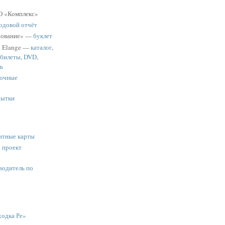
 «Комплекс»
одовой отчёт
хование» —
буклет
a Elange —
каталог
,
 билеты
,
DVD
,
ь
очные
рытки
нтные карты
:
проект
водитель по
одка Ре»