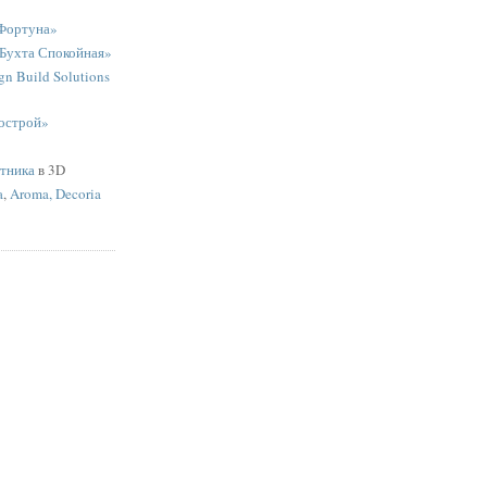
Фортуна»
«Бухта Спокойная»
n Build Solutions
острой»
ятника
в 3D
a
,
Aroma, Decoria