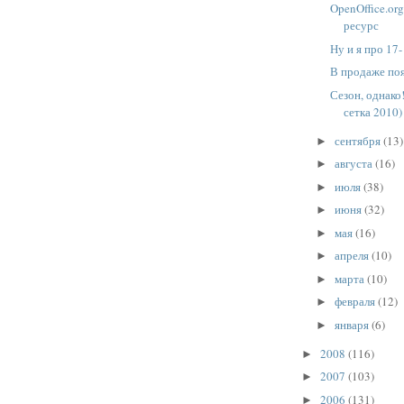
OpenOffice.org
ресурс
Ну и я про 17-
В продаже поя
Сезон, однако
сетка 2010)
сентября
(13)
►
августа
(16)
►
июля
(38)
►
июня
(32)
►
мая
(16)
►
апреля
(10)
►
марта
(10)
►
февраля
(12)
►
января
(6)
►
2008
(116)
►
2007
(103)
►
2006
(131)
►