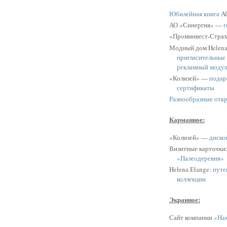
Юбилейная книга
АО
АО «Синергия» —
г
«Проминвест-Стра
Модный дом Helen
пригласительные
рекламный модул
«Колизей» —
подар
сертификаты
Разнообразные отк
Карманное:
«Колизей» —
диско
Визитные карточки
«Палеодеревня»
Helena Elange:
путе
коллекции
Экранное:
Сайт компании
«Нах