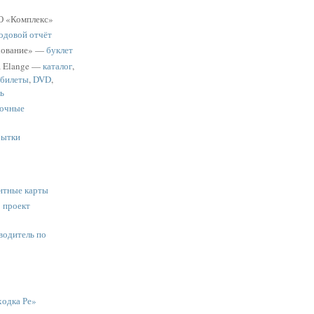
 «Комплекс»
одовой отчёт
хование» —
буклет
a Elange —
каталог
,
 билеты
,
DVD
,
ь
очные
рытки
нтные карты
:
проект
водитель по
одка Ре»