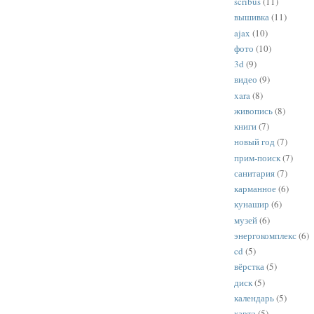
scribus
(11)
вышивка
(11)
ajax
(10)
фото
(10)
3d
(9)
видео
(9)
xara
(8)
живопись
(8)
книги
(7)
новый год
(7)
прим-поиск
(7)
санитария
(7)
карманное
(6)
кунашир
(6)
музей
(6)
энергокомплекс
(6)
cd
(5)
вёрстка
(5)
диск
(5)
календарь
(5)
карта
(5)