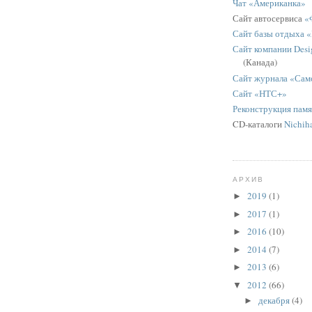
Чат «Американка»
Сайт автосервиса
«
Сайт базы отдыха 
Сайт компании Desig
(Канада)
Сайт журнала «Сам
Сайт «НТС+»
Реконструкция пам
CD-каталоги
Nichih
АРХИВ
2019
(1)
►
2017
(1)
►
2016
(10)
►
2014
(7)
►
2013
(6)
►
2012
(66)
▼
декабря
(4)
►