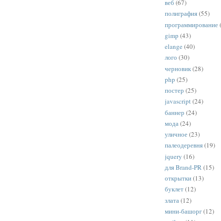
веб
(67)
полиграфия
(55)
программирование
gimp
(43)
elange
(40)
лого
(30)
черновик
(28)
php
(25)
постер
(25)
javascript
(24)
баннер
(24)
мода
(24)
уличное
(23)
палеодеревня
(19)
jquery
(16)
для Brand-PR
(15)
открытки
(13)
буклет
(12)
злата
(12)
мини-башорг
(12)