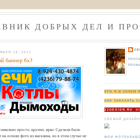
ЕВНИК ДОБРЫХ ДЕЛ И ПРО
СЕ
ЯБРЯ 18, 2012
й баннер 6х3
ПРОС
ПРОФ
КТО Я И ЗАЧЕМ 
КАК ЗАКАЗАТЬ С
22DESIGN.RU
: 
СВЕЖИЙ ДИЗАЙН
симально просто, крупно, ярко. Сделали было
 на основе фото из магазина, но в этом случае не
МОИ ФОТОАЛЬБ