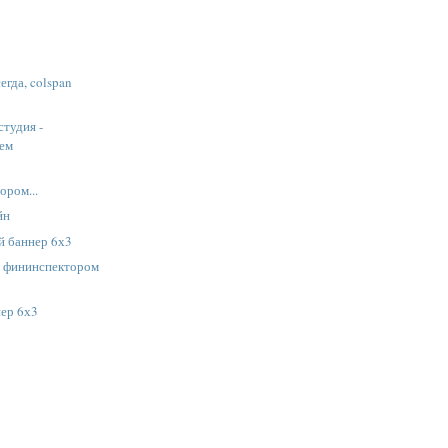
сегда, colspan
студия -
уем
с
ором...
йн
 баннер 6х3
с фининспектором
нер 6х3