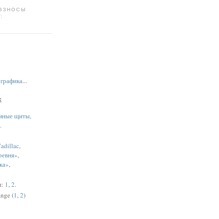
 ВЗНОСЫ
:
,
графика
...
:
мные щиты,
.
adillac
,
ревня»
,
ка»
,
ы:
1
,
2
.
nge (
1
,
2
)