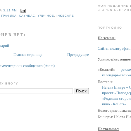
МОИ НЕДАВНИЕ
В OPEN CLIP ART
НА
3:12 PM
,
ГРАФИКА
,
САУНБАС
,
УЛИЧНОЕ
,
INKSCAPE
ПОРТФОЛИО
ИЕВ НЕТ:
По темам:
тарий
Сайты
,
полиграфия
Главная страница
Предыдущее
Уличное/настенное
омментарии к сообщению (Atom)
«Колизей» —
рекла
календарь-стойка
Постеры:
МУ БЛОГУ
Helena Elange + C
проект «Палеоде
«Родимая сторон
пиво «Kellers»
Новогодние плакат
Баннеры: Helena Ela
Настольное: