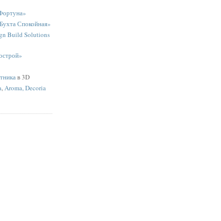
Фортуна»
«Бухта Спокойная»
n Build Solutions
острой»
ятника
в 3D
a
,
Aroma, Decoria