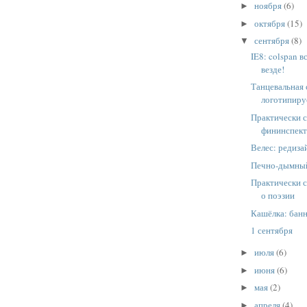
ноября
(6)
►
октября
(15)
►
сентября
(8)
▼
IE8: colspan в
везде!
Танцевальная 
логотипир
Практически 
фининспект
Велес: редиза
Печно-дымный
Практически 
о поэзии
Кашёлка: бан
1 сентября
июля
(6)
►
июня
(6)
►
мая
(2)
►
апреля
(4)
►