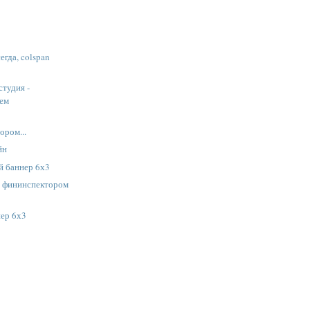
сегда, colspan
студия -
уем
с
ором...
йн
 баннер 6х3
с фининспектором
нер 6х3