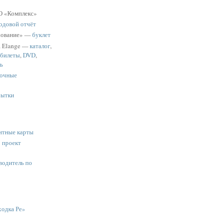
 «Комплекс»
одовой отчёт
хование» —
буклет
a Elange —
каталог
,
 билеты
,
DVD
,
ь
очные
рытки
нтные карты
:
проект
водитель по
одка Ре»