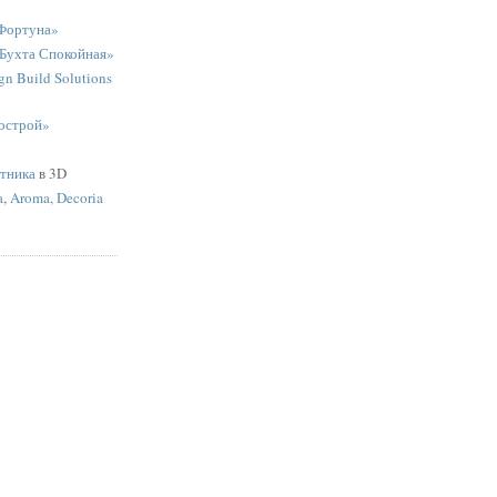
Фортуна»
«Бухта Спокойная»
n Build Solutions
острой»
ятника
в 3D
a
,
Aroma, Decoria