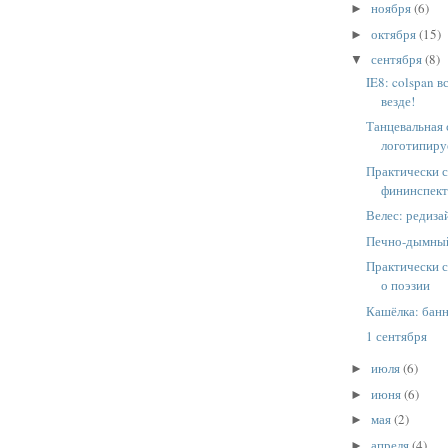
ноября
(6)
►
октября
(15)
►
сентября
(8)
▼
IE8: colspan в
везде!
Танцевальная 
логотипир
Практически 
фининспект
Велес: редиза
Печно-дымный
Практически 
о поэзии
Кашёлка: бан
1 сентября
июля
(6)
►
июня
(6)
►
мая
(2)
►
апреля
(4)
►