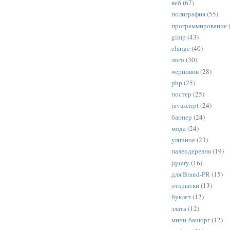
веб
(67)
полиграфия
(55)
программирование
gimp
(43)
elange
(40)
лого
(30)
черновик
(28)
php
(25)
постер
(25)
javascript
(24)
баннер
(24)
мода
(24)
уличное
(23)
палеодеревня
(19)
jquery
(16)
для Brand-PR
(15)
открытки
(13)
буклет
(12)
злата
(12)
мини-башорг
(12)