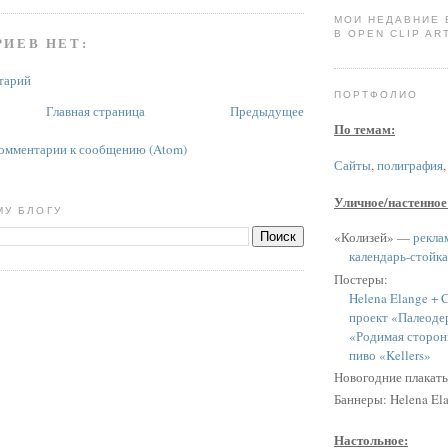
МОИ НЕДАВНИЕ
В OPEN CLIP ART
ИЕВ НЕТ:
тарий
ПОРТФОЛИО
Главная страница
Предыдущее
По темам:
омментарии к сообщению (Atom)
Сайты
,
полиграфия
Уличное/настенное
МУ БЛОГУ
«Колизей» —
рекла
календарь-стойка
Постеры:
Helena Elange + C
проект «Палеоде
«Родимая сторон
пиво «Kellers»
Новогодние плакат
Баннеры: Helena Ela
Настольное: