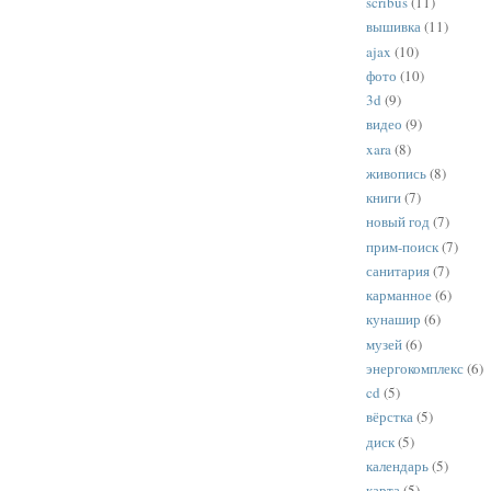
scribus
(11)
вышивка
(11)
ajax
(10)
фото
(10)
3d
(9)
видео
(9)
xara
(8)
живопись
(8)
книги
(7)
новый год
(7)
прим-поиск
(7)
санитария
(7)
карманное
(6)
кунашир
(6)
музей
(6)
энергокомплекс
(6)
cd
(5)
вёрстка
(5)
диск
(5)
календарь
(5)
карта
(5)