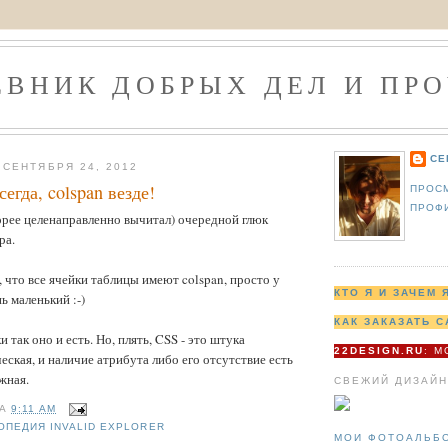
ЕВНИК ДОБРЫХ ДЕЛ И ПРО
СЕ
СЕНТЯБРЯ 24, 2012
сегда, colspan везде!
ПРОС
ПРОФ
орее целенаправленно вычитал) очередной глюк
ра.
, что все ячейки таблицы имеют colspan, просто у
КТО Я И ЗАЧЕМ 
ь маленький :-)
КАК ЗАКАЗАТЬ С
 так оно и есть. Но, плять, CSS - это штука
22DESIGN.RU
: 
еская, и наличие атрибута либо его отсутствие есть
жная.
СВЕЖИЙ ДИЗАЙН
НА
9:11 AM
ОПЕДИЯ INVALID EXPLORER
МОИ ФОТОАЛЬБ