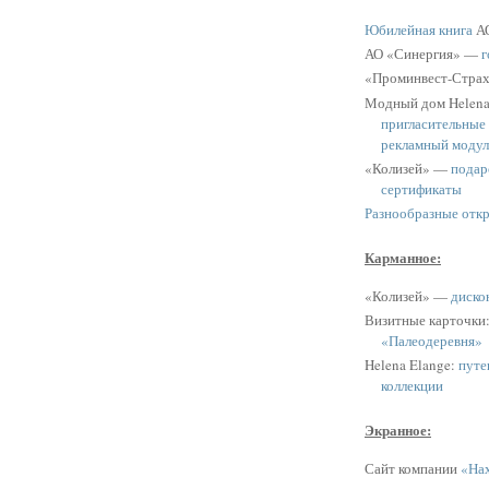
Юбилейная книга
АО
АО «Синергия» —
г
«Проминвест-Стра
Модный дом Helen
пригласительные
рекламный модул
«Колизей» —
подар
сертификаты
Разнообразные отк
Карманное:
«Колизей» —
диско
Визитные карточки
«Палеодеревня»
Helena Elange:
путе
коллекции
Экранное:
Сайт компании
«Нах