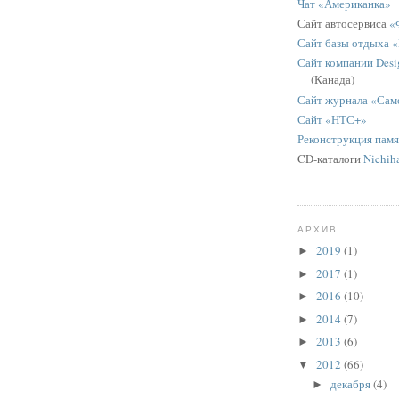
Чат «Американка»
Сайт автосервиса
«
Сайт базы отдыха 
Сайт компании Desig
(Канада)
Сайт журнала «Сам
Сайт «НТС+»
Реконструкция пам
CD-каталоги
Nichih
АРХИВ
2019
(1)
►
2017
(1)
►
2016
(10)
►
2014
(7)
►
2013
(6)
►
2012
(66)
▼
декабря
(4)
►