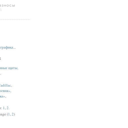
 ВЗНОСЫ
:
,
графика
...
:
мные щиты,
.
adillac
,
ревня»
,
ка»
,
ы:
1
,
2
.
nge (
1
,
2
)