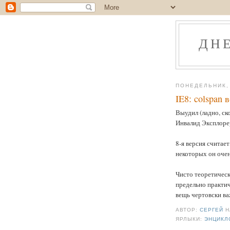
ДН
ПОНЕДЕЛЬНИК, 
IE8: colspan в
Выудил (ладно, ск
Инвалид Эксплоре
8-я версия считает
некоторых он очен
Чисто теоретически
предельно практич
вещь чертовски ва
АВТОР:
СЕРГЕЙ
ЯРЛЫКИ:
ЭНЦИКЛ