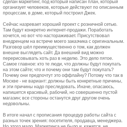
сделан маркетинг, под который написан план, который
организует человеков, которые действуют по описанным
процессам, в доме, который построил Джек.
Сейчас назревает хороший проект с розничной сетью.
Там будут конкретно интернет-продажи. Поработать
хочется, но вот что настораживает. Присутствовал
внедренцем на встрече моего заказчика с оригинальным.
Разговор шёл преимущественно о том, как должен
внешне выглядеть сайт. Да внешний вид можно
перерисовывать хоть раз в неделю. Это дело пятое.
Самое главное: кто те люди, что должны будут покупать
на этом сайте; что и почему они там будут покупать?
Почему они предпочтут это оффлайну? Потому что так в
Москве - не вариант: должны быть конкретные причины,
и эти причины надо преследовать. Иначе, опасаюсь,
напишется красивый, рабочий, но совершенно пустой
магазин; все стороны останутся друг другом очень
недовольны.
В итоге начал с прописания процедур работы сайта с
разных точек зрения: посетителя, продавца, менеджера.
Но этого мало. Маркетинга не было и, кажется, не