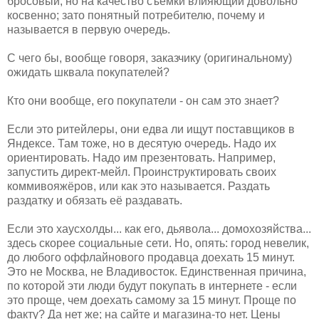
бросовый, но на качество съёмки влияющий довольно
косвенно; зато понятный потребителю, почему и
называется в первую очередь.
С чего бы, вообще говоря, заказчику (оригинальному)
ожидать шквала покупателей?
Кто они вообще, его покупатели - он сам это знает?
Если это ритейлеры, они едва ли ищут поставщиков в
Яндексе. Там тоже, но в десятую очередь. Надо их
ориентировать. Надо им презентовать. Например,
запустить директ-мейл. Проинструктировать своих
коммивояжёров, или как это называется. Раздать
раздатку и обязать её раздавать.
Если это хаусхолды... как его, дьявола... домохозяйства...
здесь скорее социальные сети. Но, опять: город невелик,
до любого оффлайнового продавца доехать 15 минут.
Это не Москва, не Владивосток. Единственная причина,
по которой эти люди будут покупать в интернете - если
это проще, чем доехать самому за 15 минут. Проще по
факту? Да нет же; на сайте и магазина-то нет. Цены