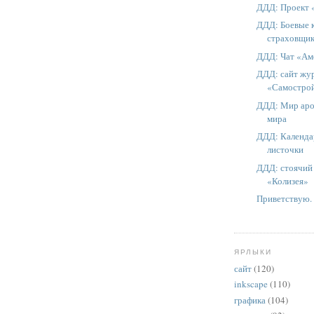
ДДД: Проект 
ДДД: Боевые 
страховщи
ДДД: Чат «Ам
ДДД: сайт жу
«Самостро
ДДД: Мир аро
мира
ДДД: Календа
листочки
ДДД: стоячий 
«Колизея»
Приветствую.
ЯРЛЫКИ
сайт
(120)
inkscape
(110)
графика
(104)