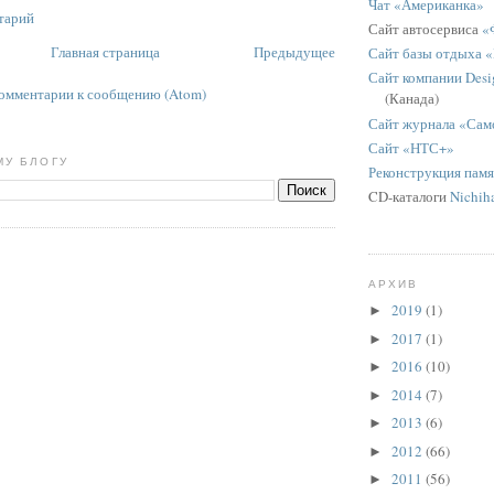
Чат «Американка»
тарий
Сайт автосервиса
«
Главная страница
Предыдущее
Сайт базы отдыха 
Сайт компании Desig
омментарии к сообщению (Atom)
(Канада)
Сайт журнала «Сам
Сайт «НТС+»
МУ БЛОГУ
Реконструкция пам
CD-каталоги
Nichih
АРХИВ
2019
(1)
►
2017
(1)
►
2016
(10)
►
2014
(7)
►
2013
(6)
►
2012
(66)
►
2011
(56)
►