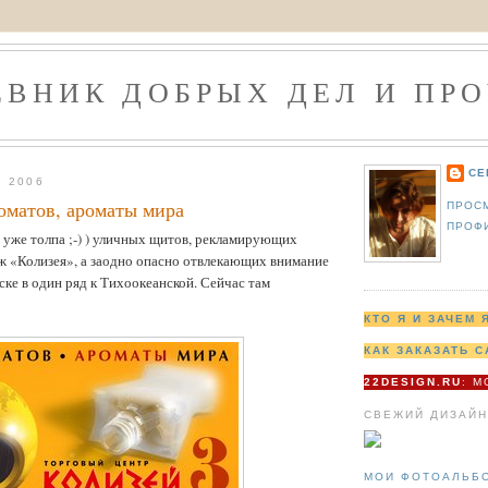
ЕВНИК ДОБРЫХ ДЕЛ И ПРО
СЕ
, 2006
оматов, ароматы мира
ПРОС
ПРОФ
 уже толпа ;-) ) уличных щитов, рекламирующих
 «Колизея», а заодно опасно отвлекающих внимание
ске в один ряд к Тихоокеанской. Сейчас там
КТО Я И ЗАЧЕМ 
КАК ЗАКАЗАТЬ С
22DESIGN.RU
: 
СВЕЖИЙ ДИЗАЙН
МОИ ФОТОАЛЬБ