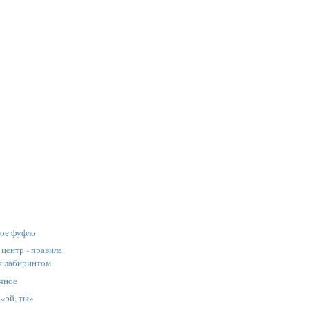
ое фуфло
центр - правила
я лабиринтом
чное
 «эй, ты»