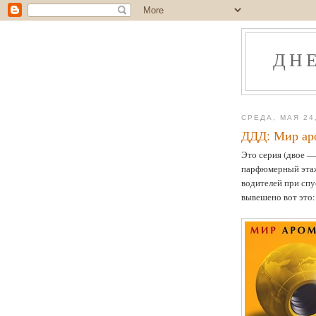
ДН
СРЕДА, МАЯ 24
ДДД: Мир ар
Это серия (двое —
парфюмерный этаж
водителей при спу
вывешено вот это: