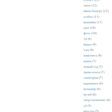
злата
(12)
мини-башорг
(12)
scribus
(11)
вышивка
(11)
ajax
(10)
фото
(10)
3d
(9)
видео
(9)
xara
(8)
живопись
(8)
книги
(7)
новый год
(7)
прим-поиск
(7)
санитария
(7)
карманное
(6)
кунашир
(6)
музей
(6)
энергокомплекс
(6)
cd
(5)
вёрстка
(5)