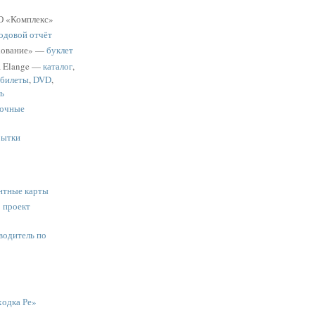
 «Комплекс»
одовой отчёт
хование» —
буклет
a Elange —
каталог
,
 билеты
,
DVD
,
ь
очные
рытки
нтные карты
:
проект
водитель по
одка Ре»