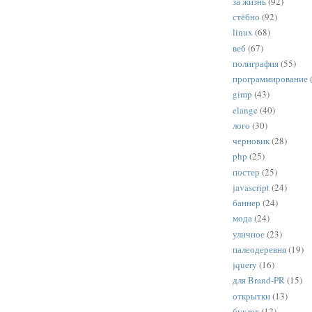
за жизнь
(92)
стёбно
(92)
linux
(68)
веб
(67)
полиграфия
(55)
программирование
gimp
(43)
elange
(40)
лого
(30)
черновик
(28)
php
(25)
постер
(25)
javascript
(24)
баннер
(24)
мода
(24)
уличное
(23)
палеодеревня
(19)
jquery
(16)
для Brand-PR
(15)
открытки
(13)
буклет
(12)