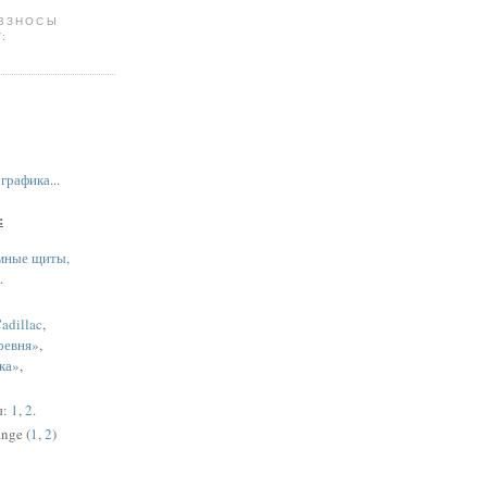
 ВЗНОСЫ
:
,
графика
...
:
мные щиты,
.
adillac
,
ревня»
,
ка»
,
ы:
1
,
2
.
nge (
1
,
2
)