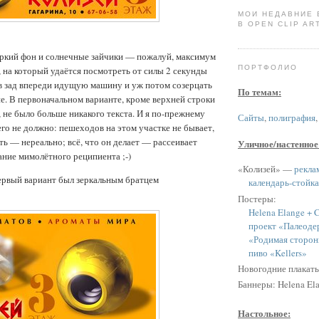
МОИ НЕДАВНИЕ
В OPEN CLIP ART
яркий фон и солнечные зайчики — пожалуй, максимум
ПОРТФОЛИО
, на который удаётся посмотреть от силы 2 секунды
в зад впереди идущую машину и уж потом созерцать
По темам:
ие. В первоначальном варианте, кроме верхней строки
, не было больше никакого текста. И я по-прежнему
Сайты
,
полиграфия
его не должно: пешеходов на этом участке не бывает,
ь — нереально; всё, что он делает — рассеивает
Уличное/настенное
ние мимолётного реципиента ;-)
«Колизей» —
рекла
ервый вариант был зеркальным братцем
календарь-стойка
Постеры:
Helena Elange + C
проект «Палеоде
«Родимая сторон
пиво «Kellers»
Новогодние плакат
Баннеры: Helena Ela
Настольное: