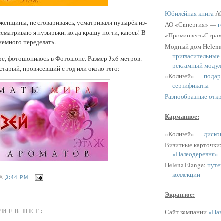
Юбилейная книга
АО
женщины, не сговариваясь, усматривали пузырёк из-
АО «Синергия» —
г
ассматриваю я пузырьки, когда крашу ногти, каюсь! В
«Проминвест-Стра
немного переделать.
Модный дом Helen
пригласительные
ре, фотошопилось в Фотошопе. Размер 3х6 метров.
рекламный модул
старый, провисевший с год или около того:
«Колизей» —
подар
сертификаты
Разнообразные отк
Карманное:
«Колизей» —
диско
Визитные карточки
«Палеодеревня»
Helena Elange:
путе
коллекции
НА
3:44 PM
Экранное:
ИЕВ НЕТ:
Сайт компании
«Нах