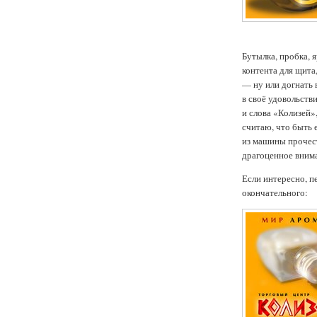
Бутылка, пробка, 
контента для щита
— ну или догнать 
в своё удовольств
и слова «Колизей»
считаю, что быть 
из машины прочест
драгоценное внима
Если интересно, п
окончательного: