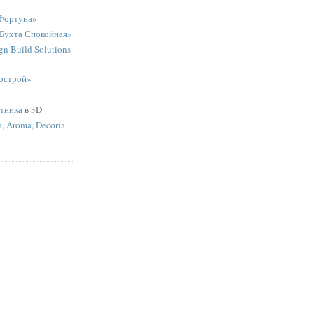
Фортуна»
«Бухта Спокойная»
n Build Solutions
острой»
ятника
в 3D
a
,
Aroma, Decoria