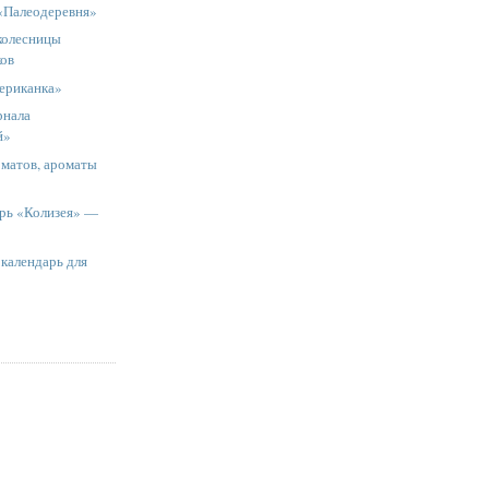
«Палеодеревня»
колесницы
ков
ериканка»
рнала
й»
матов, ароматы
рь «Колизея» —
календарь для