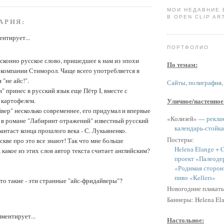
МОИ НЕДАВНИЕ
В OPEN CLIP ART
АРИЯ:
нтирует...
ПОРТФОЛИО
исконно русское слово, пришедшее к нам из эпохи
По темам:
 компании Стиморол. Чаще всего употребляется в
"не айс!".
Сайты
,
полиграфия
" принес в русский язык еще Пётр I, вместе с
 картофелем.
Уличное/настенное
вер" несколько современнее, его придумал и впервые
«Колизей» —
рекла
 в романе "Лабиринт отражений" известный русский
календарь-стойка
антаст конца прошлого века - С. Лукьяненко.
Постеры:
скве про это все знают! Так что мне больше
Helena Elange + C
 какое из этих слов автор текста считает английским?
проект «Палеоде
«Родимая сторон
пиво «Kellers»
кто такие - эти странные "айс-фридайверы"?
Новогодние плакат
Баннеры: Helena Ela
ментирует...
Настольное: