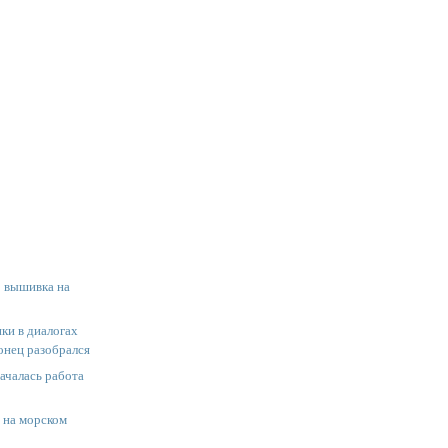
: вышивка на
ки в диалогах
онец разобрался
ачалась работа
 на морском