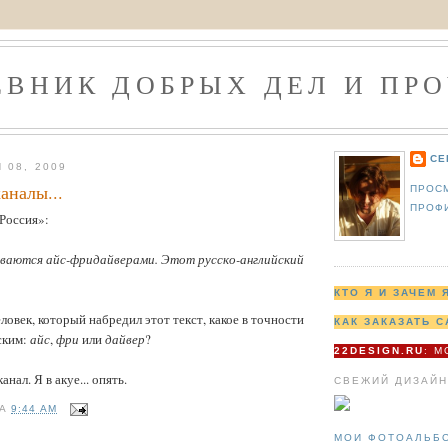
ЕВНИК ДОБРЫХ ДЕЛ И ПРО
СЕ
 08, 2009
аналы...
ПРОС
ПРОФ
Россия»:
зываются айс-фридайверами. Этот русско-английский
.
КТО Я И ЗАЧЕМ 
ловек, который набредил этот текст, какое в точности
КАК ЗАКАЗАТЬ С
ским:
айс
,
фри
или
дайвер
?
22DESIGN.RU
: 
нал. Я в акуе... опять.
СВЕЖИЙ ДИЗАЙН
НА
9:44 AM
МОИ ФОТОАЛЬБ