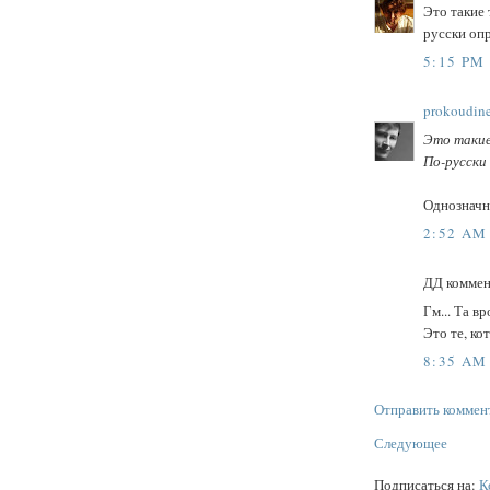
Это такие 
русски опр
5:15 PM
prokoudin
Это такие
По-русски 
Однозначн
2:52 AM
ДД коммен
Гм... Та вр
Это те, ко
8:35 AM
Отправить коммен
Следующее
Подписаться на:
К