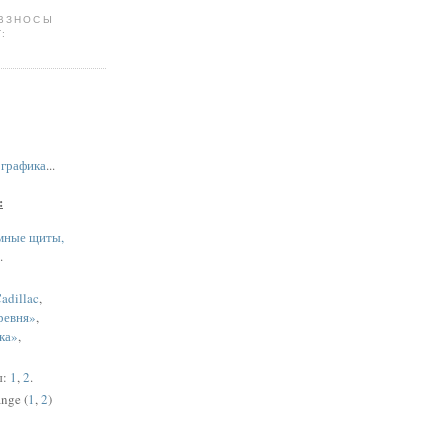
 ВЗНОСЫ
:
,
графика
...
:
мные щиты,
.
adillac
,
ревня»
,
ка»
,
ы:
1
,
2
.
nge (
1
,
2
)