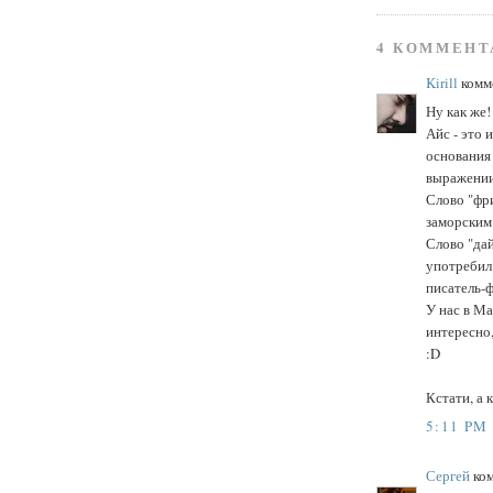
4 КОММЕНТ
Kirill
комме
Ну как же!
Айс - это 
основания
выражении 
Слово "фри
заморским
Слово "дай
употребил
писатель-ф
У нас в Ма
интересно,
:D
Кстати, а 
5:11 PM
Сергей
ком