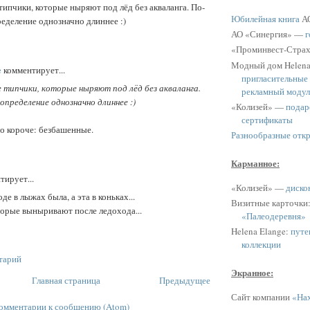
типчики, которые ныряют под лёд без акваланга. По-
Юбилейная книга
АО
еделение однозначно длиннее :)
АО «Синергия» —
г
«Проминвест-Стра
Модный дом Helen
e
комментирует...
пригласительные
 типчики, которые ныряют под лёд без акваланга.
рекламный модул
определение однозначно длиннее :)
«Колизей» —
подар
сертификаты
о короче: безбашенные.
Разнообразные отк
Карманное:
тирует...
«Колизей» —
диско
оде в лыжах была, а эта в коньках...
Визитные карточки
торые выныривают после ледохода...
«Палеодеревня»
Helena Elange:
путе
коллекции
тарий
Экранное:
Главная страница
Предыдущее
Сайт компании
«Нах
омментарии к сообщению (Atom)