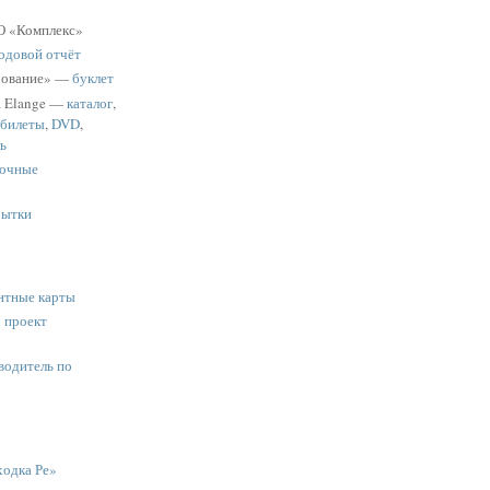
 «Комплекс»
одовой отчёт
хование» —
буклет
a Elange —
каталог
,
 билеты
,
DVD
,
ь
очные
рытки
нтные карты
:
проект
водитель по
одка Ре»