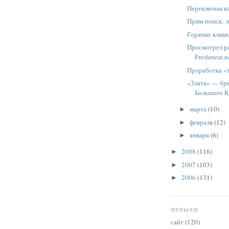
Переключая ка
Прим-поиск: л
Горячие клави
Просмотрел ра
Freshmeat.ne
Проработка «
«Злата» — бр
Большого 
марта
(10)
►
февраля
(12)
►
января
(6)
►
2008
(116)
►
2007
(103)
►
2006
(131)
►
ЯРЛЫКИ
сайт
(120)