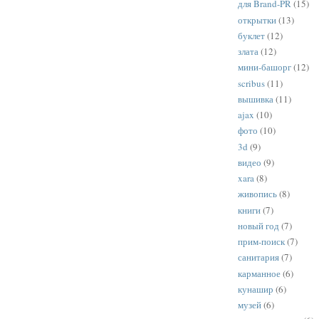
для Brand-PR
(15)
открытки
(13)
буклет
(12)
злата
(12)
мини-башорг
(12)
scribus
(11)
вышивка
(11)
ajax
(10)
фото
(10)
3d
(9)
видео
(9)
xara
(8)
живопись
(8)
книги
(7)
новый год
(7)
прим-поиск
(7)
санитария
(7)
карманное
(6)
кунашир
(6)
музей
(6)