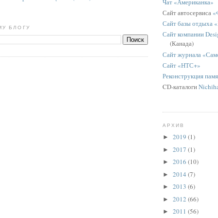
Чат «Американка»
Сайт автосервиса
«
Сайт базы отдыха 
МУ БЛОГУ
Сайт компании Desig
(Канада)
Сайт журнала «Сам
Сайт «НТС+»
Реконструкция пам
CD-каталоги
Nichih
АРХИВ
2019
(1)
►
2017
(1)
►
2016
(10)
►
2014
(7)
►
2013
(6)
►
2012
(66)
►
2011
(56)
►