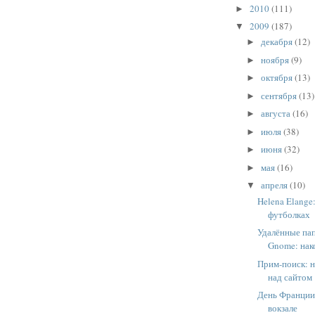
2010
(111)
►
2009
(187)
▼
декабря
(12)
►
ноября
(9)
►
октября
(13)
►
сентября
(13)
►
августа
(16)
►
июля
(38)
►
июня
(32)
►
мая
(16)
►
апреля
(10)
▼
Helena Elange
футболках
Удалённые пап
Gnome: нак
Прим-поиск: н
над сайтом
День Франции
вокзале