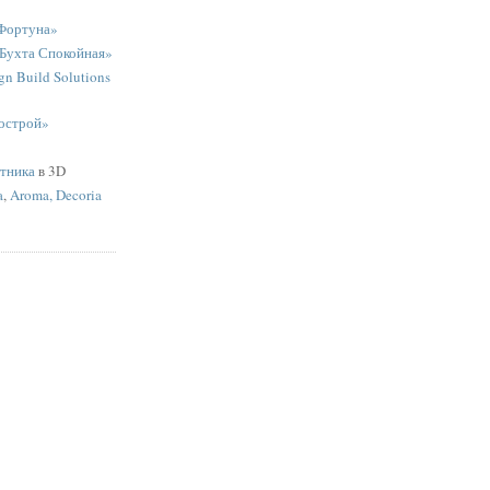
Фортуна»
«Бухта Спокойная»
n Build Solutions
острой»
ятника
в 3D
a
,
Aroma, Decoria