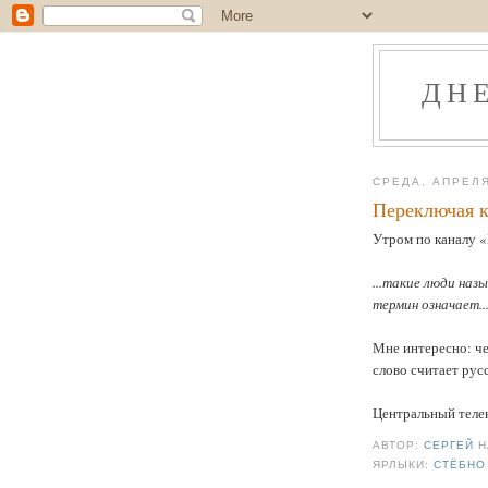
ДН
СРЕДА, АПРЕЛЯ
Переключая к
Утром по каналу «
...такие люди на
термин означает..
Мне интересно: че
слово считает рус
Центральный телека
АВТОР:
СЕРГЕЙ
ЯРЛЫКИ:
СТЁБНО