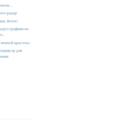
налы...
ого-радар
ши, йо(пт)
здел графики на
t...
тленной красоты»
ендмауэр для
Камня