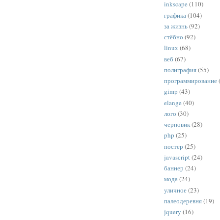
inkscape
(110)
графика
(104)
за жизнь
(92)
стёбно
(92)
linux
(68)
веб
(67)
полиграфия
(55)
программирование
gimp
(43)
elange
(40)
лого
(30)
черновик
(28)
php
(25)
постер
(25)
javascript
(24)
баннер
(24)
мода
(24)
уличное
(23)
палеодеревня
(19)
jquery
(16)