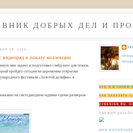
ЕВНИК ДОБРЫХ ДЕЛ И ПРО
СЕ
АЛЯ 18, 2010
e: видеоряд к показу коллекции
ПРОС
ПРОФ
нную мне задачу и подготовил слайд-шоу для показа
торый пройдёт сегодня на церемонии открытия
ународного фестиваля «Золотой дельфин» в
КТО Я И ЗАЧЕМ 
показано на светодиодном заднике сцены размером
КАК ЗАКАЗАТЬ С
22DESIGN.RU
: 
СВЕЖИЙ ДИЗАЙН
МОИ ФОТОАЛЬБ