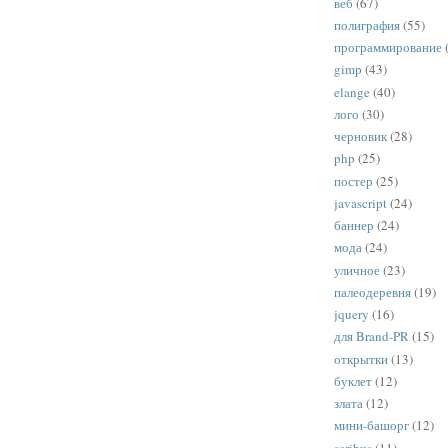
веб
(67)
полиграфия
(55)
программирование
gimp
(43)
elange
(40)
лого
(30)
черновик
(28)
php
(25)
постер
(25)
javascript
(24)
баннер
(24)
мода
(24)
уличное
(23)
палеодеревня
(19)
jquery
(16)
для Brand-PR
(15)
открытки
(13)
буклет
(12)
злата
(12)
мини-башорг
(12)
scribus
(11)