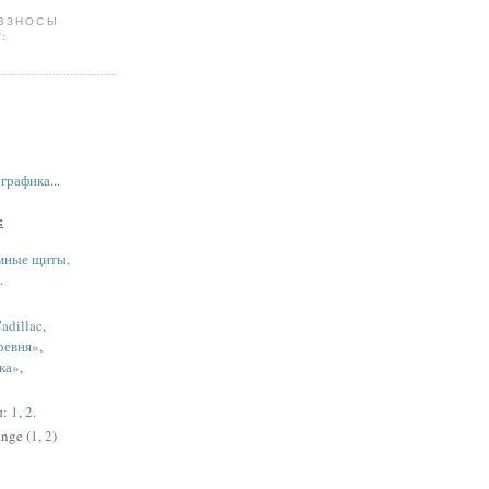
 ВЗНОСЫ
:
,
графика
...
:
мные щиты,
.
adillac
,
ревня»
,
ка»
,
ы:
1
,
2
.
nge (
1
,
2
)