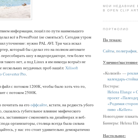
МОИ НЕДАВНИЕ
В OPEN CLIP ART
ПОРТФОЛИО
ствием информации, пошёл по пути наименьшего
елал всё в PowerPoint (не смеяться!). Сегодня утром
По темам:
чил уточнение: нужно PAL AVI. Три часа искал
тер, который бы сделал это на полном автомате
Сайты
,
полиграфия
ь пересобирать шоу в видеоредакторе, тем более что
я такого нет, а под Linux я им никогда всерьёз не
Уличное/настенное
ле нескольких неудачных проб нашёл:
Xilisoft
«Колизей» —
рекла
o Converter Pro
.
календарь-стойка
Постеры:
 файл с потоком 1200К, чтобы было хоть что-то,
Helena Elange + C
ант с потоком 2500К.
проект «Палеоде
«Родимая сторон
 почитать на его
оффсайте
, кстати, на редкость убого
пиво «Kellers»
, сказалось губительное влияние мифического
Новогодние плакат
са, заставившее сэкономить на дизайнерах и веб-
Баннеры: Helena Ela
спода организаторы, столица всегда была сильна
айтесь, у нас это стоит удивительно демократично
Настольное: