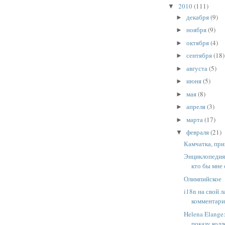
2010
(111)
▼
декабря
(9)
►
ноября
(9)
►
октября
(4)
►
сентября
(18)
►
августа
(5)
►
июня
(5)
►
мая
(8)
►
апреля
(3)
►
марта
(17)
►
февраля
(21)
▼
Камчатка, при
Энциклопедия 
кто бы мне 
Олимпийское
i18n на свой л
комментарие
Helena Elange
показу колл