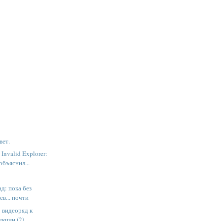
вет.
Invalid Explorer:
объяснил...
ад: пока без
в... почти
: видеоряд к
екции (2)