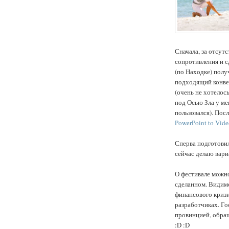
Сначала, за отсут
сопротивления и сд
(по Находке) полу
подходящий конвер
(очень не хотелос
под Осью Зла у мен
пользовался). Пос
PowerPoint to Vide
Сперва подготовил
сейчас делаю вари
О фестивале можно
сделанном. Видимо
финансового кризи
разработчиках. Го
провинцией, обращ
:D :D