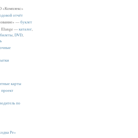
 «Комплекс»
одовой отчёт
хование» —
буклет
a Elange —
каталог
,
 билеты
,
DVD
,
ь
очные
рытки
нтные карты
:
проект
водитель по
одка Ре»