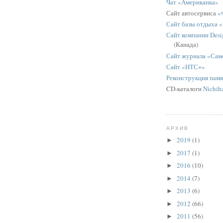
Чат «Американка»
Сайт автосервиса
«
Сайт базы отдыха 
Сайт компании Desig
(Канада)
Сайт журнала «Сам
Сайт «НТС+»
Реконструкция пам
CD-каталоги
Nichih
АРХИВ
2019
(1)
►
2017
(1)
►
2016
(10)
►
2014
(7)
►
2013
(6)
►
2012
(66)
►
2011
(56)
►