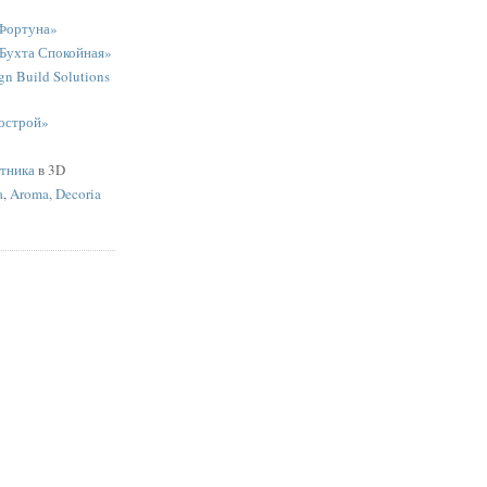
Фортуна»
«Бухта Спокойная»
n Build Solutions
острой»
ятника
в 3D
a
,
Aroma, Decoria