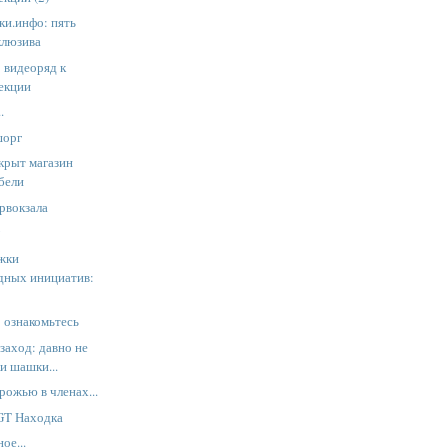
ки.инфо: пять
клюзива
: видеоряд к
лекции
.
шорг
крыт магазин
бели
рвокзала
y
жки
дных инициатив:
 ознакомьтесь
заход: давно не
ки шашки...
рожью в членах...
GT Находка
ое...