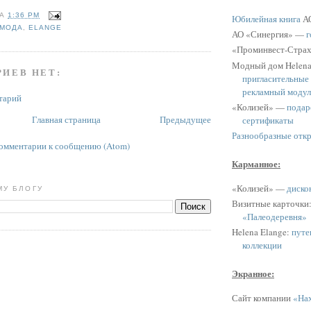
НА
1:36 PM
Юбилейная книга
АО
МОДА
,
ELANGE
АО «Синергия» —
г
«Проминвест-Стра
Модный дом Helen
ИЕВ НЕТ:
пригласительные
рекламный модул
тарий
«Колизей» —
подар
Главная страница
Предыдущее
сертификаты
Разнообразные отк
омментарии к сообщению (Atom)
Карманное:
«Колизей» —
диско
МУ БЛОГУ
Визитные карточки
«Палеодеревня»
Helena Elange:
путе
коллекции
Экранное:
Сайт компании
«Нах