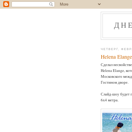
ДН
ЧЕТВЕРГ, ФЕВР
Helena Elang
Сделал несвойстве
Helena Elange, ко
Московского межд
Гостином дворе.
Слайд-шоу будет 
6х4 метра.