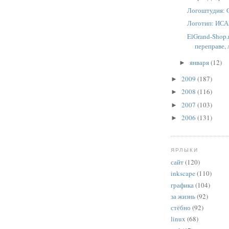
Логоштудия: O
Логотип: ИС
ElGrand-Shop.
переправе, 
января
(12)
►
2009
(187)
►
2008
(116)
►
2007
(103)
►
2006
(131)
►
ЯРЛЫКИ
сайт
(120)
inkscape
(110)
графика
(104)
за жизнь
(92)
стёбно
(92)
linux
(68)