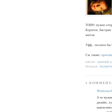
TODO: нужно отпра
Кернтен, Австрия 
ангела.
Уфф... поспать бы 
См. также:
приглаш
АВТОР:
СЕРГЕЙ
ЯРЛЫКИ:
ПОЛИГР
1 КОММЕНТ
WaldemarA
А че мужи
дизайн.. х
каком-нию