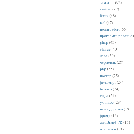
за жизнь
(92)
стёбно
(92)
linux
(68)
веб
(67)
полиграфия
(55)
программирование
gimp
(43)
elange
(40)
лого
(30)
черновик
(28)
php
(25)
постер
(25)
javascript
(24)
баннер
(24)
мода
(24)
уличное
(23)
палеодеревня
(19)
jquery
(16)
для Brand-PR
(15)
открытки
(13)