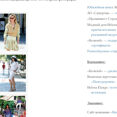
Юбилейная книга
АО
АО «Синергия» —
г
«Проминвест-Стра
Модный дом Helen
пригласительные
рекламный модул
«Колизей» —
подар
сертификаты
Разнообразные отк
Карманное:
«Колизей» —
диско
Визитные карточки
«Палеодеревня»
Helena Elange:
путе
коллекции
Экранное:
Сайт компании
«Нах