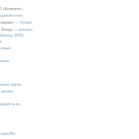
 «Комплекс»
одовой отчёт
хование» —
буклет
a Elange —
каталог
,
 билеты
,
DVD
,
ь
очные
рытки
нтные карты
:
проект
водитель по
одка Ре»