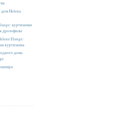
тва
дом Helena
lange: куртизанки
ак дрозофилы
elena Elange:
ая куртизанка
модного дома
nge
унашира