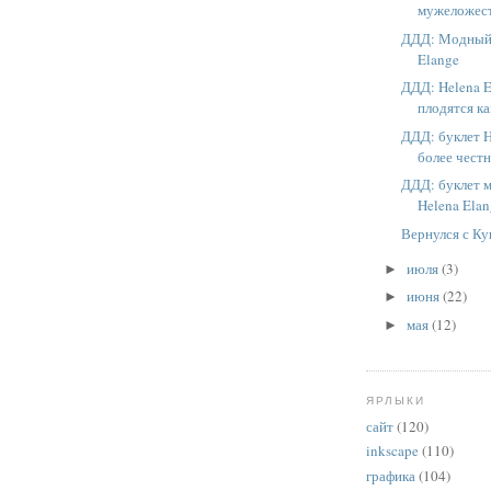
мужеложес
ДДД: Модный 
Elange
ДДД: Helena E
плодятся к
ДДД: буклет H
более честн
ДДД: буклет 
Helena Ela
Вернулся с К
июля
(3)
►
июня
(22)
►
мая
(12)
►
ЯРЛЫКИ
сайт
(120)
inkscape
(110)
графика
(104)