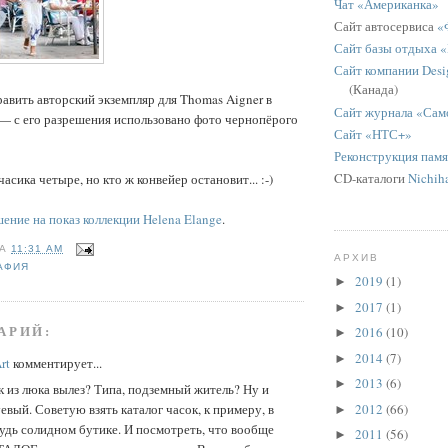
Чат «Американка»
Сайт автосервиса
«
Сайт базы отдыха 
Сайт компании Desig
(Канада)
вить авторский экземпляр для Thomas Aigner в
Сайт журнала «Сам
— с его разрешения использовано фото чернопёрого
Сайт «НТС+»
Реконструкция пам
CD-каталоги
Nichih
часика четыре, но кто ж конвейер остановит... :-)
ение на показ коллекции Helena Elange
.
НА
11:31 AM
АРХИВ
АФИЯ
2019
(1)
►
2017
(1)
►
АРИЙ:
2016
(10)
►
2014
(7)
►
rt
комментирует...
2013
(6)
►
к из люка вылез? Типа, подземный житель? Ну и
2012
(66)
уевый. Советую взять каталог часок, к примеру, в
►
удь солидном бутике. И посмотреть, что вообще
2011
(56)
►