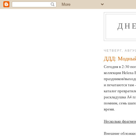
ДН
ЧЕТВЕРГ, АВГУ
ДДД: Модный 
Сегодня в 2:30 по
коллекции Helena 
праздников/выход
и печатаются там 
каталог превратилс
раскладушка А4 пл
помним, семь шапо
время.
Несколько фрагмен
Внешние обложки