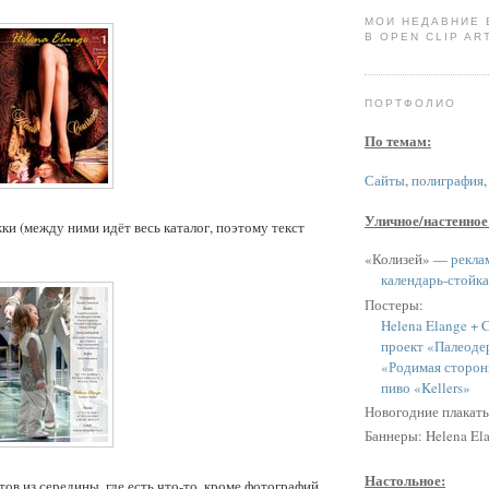
МОИ НЕДАВНИЕ
В OPEN CLIP ART
ПОРТФОЛИО
По темам:
Сайты
,
полиграфия
Уличное/настенное
и (между ними идёт весь каталог, поэтому текст
«Колизей» —
рекла
календарь-стойка
Постеры:
Helena Elange + C
проект «Палеоде
«Родимая сторон
пиво «Kellers»
Новогодние плакат
Баннеры: Helena Ela
Настольное:
тов из середины, где есть что-то, кроме фотографий