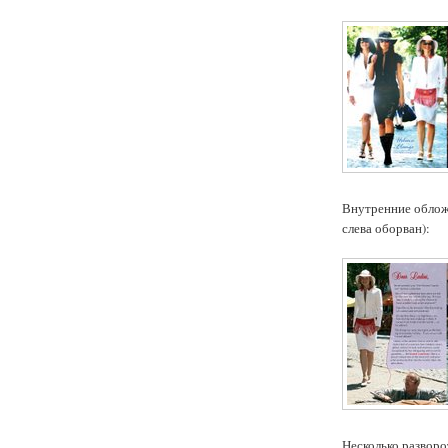
Внутренние обложк
слева оборван):
Несколько разворо