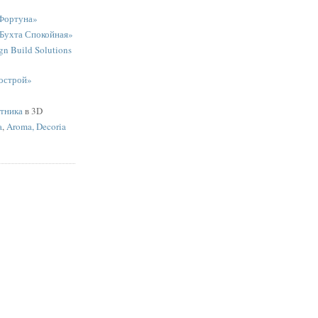
Фортуна»
«Бухта Спокойная»
n Build Solutions
острой»
ятника
в 3D
a
,
Aroma, Decoria