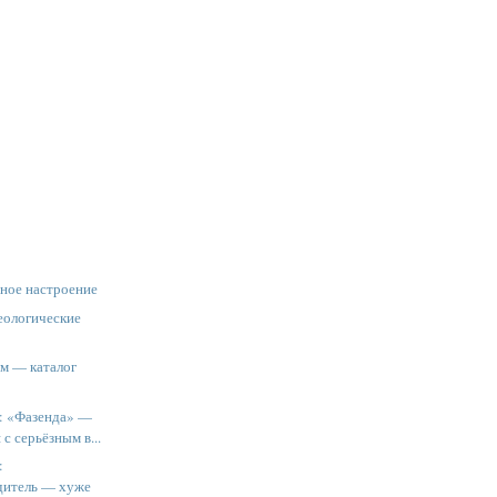
ёное настроение
еологические
м — каталог
: «Фазенда» —
с серьёзным в...
:
дитель — хуже