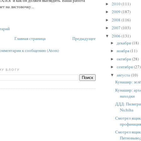
ТАЛОГ и как он должен выглядить. Ваша работа
2010
(111)
►
ет на листовочку...
2009
(187)
►
2008
(116)
►
2007
(103)
►
тарий
2006
(131)
▼
Главная страница
Предыдущее
декабря
(18)
►
омментарии к сообщению (Atom)
ноября
(11)
►
октября
(28)
►
сентября
(27)
►
МУ БЛОГУ
августа
(10)
▼
Кунашир: зел
Кунашир: арх
находки
ДДД: Пилигри
Nichiha
Смотрел ящик
профанация 
Смотрел ящик
Пятновыво