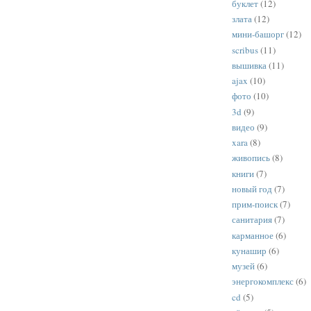
буклет
(12)
злата
(12)
мини-башорг
(12)
scribus
(11)
вышивка
(11)
ajax
(10)
фото
(10)
3d
(9)
видео
(9)
xara
(8)
живопись
(8)
книги
(7)
новый год
(7)
прим-поиск
(7)
санитария
(7)
карманное
(6)
кунашир
(6)
музей
(6)
энергокомплекс
(6)
cd
(5)