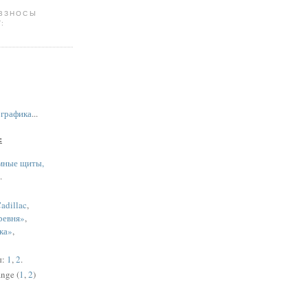
 ВЗНОСЫ
:
,
графика
...
:
мные щиты,
.
adillac
,
ревня»
,
ка»
,
ы:
1
,
2
.
nge (
1
,
2
)