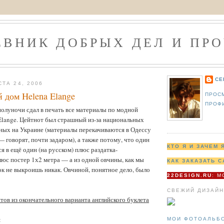
ЕВНИК ДОБРЫХ ДЕЛ И ПРО
СЕ
СТА 24, 2006
дом Helena Elange
ПРОС
ПРОФ
полуночи сдал в печать все материалы по модной
Elange. Цейтнот был страшный из-за национальных
ных на Украине (материалы перекачиваются в Одессу
— говорят, почти задаром), а также потому, что один
КТО Я И ЗАЧЕМ 
я в ещё один (на русском) плюс раздатка-
юс постер 1х2 метра — а из одной овчины, как мы
КАК ЗАКАЗАТЬ С
к не выкроишь никак. Овчиной, понятное дело, было
22DESIGN.RU
: 
СВЕЖИЙ ДИЗАЙН
тов из окончательного варианта английского буклета
:
МОИ ФОТОАЛЬБ