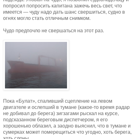
попросил попросить капитана зажечь весь свет, что
имеется — чуду надо дать шанс свершиться, судно в
огнях могло стать отличным снимком.
Чудо предпочло не свершаться на этот раз.
Пока «Булат», спаливший сцепление на левом
двигателе и ослепший в тумане (какое-то время радар
не добивал до берега) зигзагами рыскал на курсе,
подсказанном береговым диспетчером, я его
хорошенько облазил, а заодно выяснил, что в тумане и
сумерках может померещиться что угодно, хоть берега,
хоть слоны...