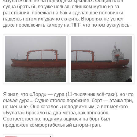
«Булат» был не на подводных крыльях. Общий план
судна брать было уже нельзя: слишком мутно из-за
расстояния; побежал на бак и сделал две половинки,
надеясь потом их удачно склеить. Второпях не успел
даже переключить камеру на TIFF, что потом аукнулось.
Я знал, что «Лорд» — дура (11-тысячник всё-таки), но что
такая
дура... Судно стояло порожнее, борт — этажа три,
не меньше. Оно казалось неподвижным, а вот мелкого
«Булата» бросало на два метра, как поплавок.
Соответственно, поднимающимся на борт был
предложен комфортабельный шторм-трап.