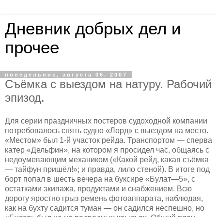
Дневник добрых дел и
прочее
понедельник, августа 06, 2007
Съёмка с выездом на натуру. Рабочий
эпизод.
Для серии праздничных постеров судоходной компании
потребовалось снять судно «Лорд» с выездом на место.
«Местом» был 1-й участок рейда. Транспортом — сперва
катер «Дельфин», на котором я просидел час, общаясь с
недоумевающим механиком («Какой рейд, какая съёмка
— тайфун пришёл!»; и правда, лило стеной). В итоге под
борт попал в шесть вечера на буксире «Булат—5», с
остатками экипажа, продуктами и снабжением. Всю
дорогу яростно грыз ремень фотоаппарата, наблюдая,
как на бухту садится туман — он садился неспешно, но