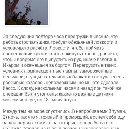
За следующие полтора часа перегрузки выяснил, что
работа стропальщика требует обезьяньей ловкости и
человечьего расчёта. Ловкости, чтобы поймать
пролетающий крюк и снять-накинуть стропы; расчёта,
чтобы вовремя его выпустить из рук, иначе взлетишь
Икаром и окажешься за бортом. Перегрузить в таких
условиях люминесцентные лампы, замороженные
пельмени, огурцы в стеклянных банках и свежую зелень
россыпью казалось невозможным, но мы это сделали,
йессс. К слову, несколькими часами назад при такой же
операции были утоплены какие-то важные датчики
числом четыре, по 18 тысяч штука.
Между тем на море спустились 1) непробиваемый туман,
2) ночь, так что я, грязный и промокший, воспел себе оду
за два первых снимка, на которые теперь была вся
надежда. Уповая на чудо, я позвонил судовладельцу и