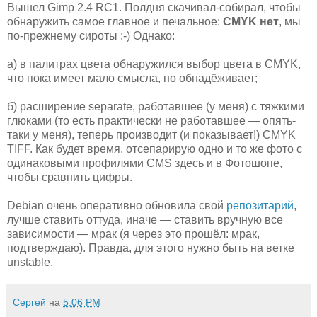
Вышел Gimp 2.4 RC1. Полдня скачивал-собирал, чтобы
обнаружить самое главное и печальное:
CMYK нет
, мы
по-прежнему сироты :-) Однако:
а) в палитрах цвета обнаружился выбор цвета в CMYK,
что пока имеет мало смысла, но обнадёживает;
б) расширение separate, работавшее (у меня) с тяжкими
глюками (то есть практически не работавшее — опять-
таки у меня), теперь производит (и показывает!) CMYK
TIFF. Как будет время, отсепарирую одно и то же фото с
одинаковыми профилями CMS здесь и в Фотошопе,
чтобы сравнить цифры.
Debian очень оперативно обновила свой
репозитарий
,
лучше ставить оттуда, иначе — ставить вручную все
зависимости — мрак (я через это прошёл: мрак,
подтверждаю). Правда, для этого нужно быть на ветке
unstable.
Сергей
на
5:06 PM