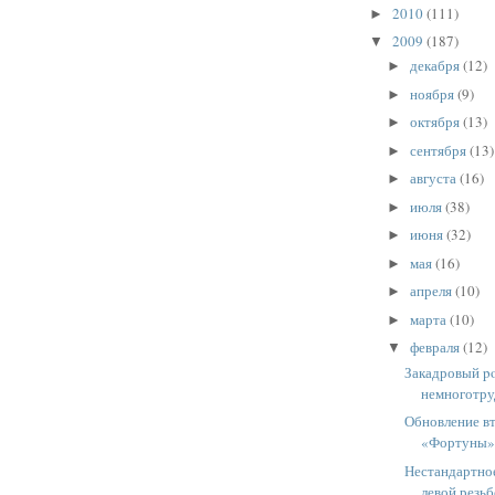
2010
(111)
►
2009
(187)
▼
декабря
(12)
►
ноября
(9)
►
октября
(13)
►
сентября
(13)
►
августа
(16)
►
июля
(38)
►
июня
(32)
►
мая
(16)
►
апреля
(10)
►
марта
(10)
►
февраля
(12)
▼
Закадровый po
немноготру
Обновление вт
«Фортуны
Нестандартное
левой резь