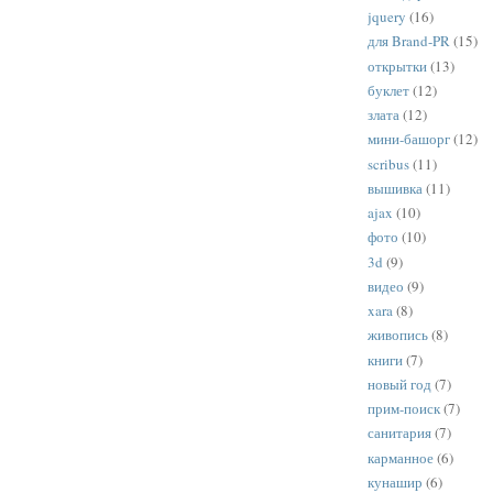
jquery
(16)
для Brand-PR
(15)
открытки
(13)
буклет
(12)
злата
(12)
мини-башорг
(12)
scribus
(11)
вышивка
(11)
ajax
(10)
фото
(10)
3d
(9)
видео
(9)
xara
(8)
живопись
(8)
книги
(7)
новый год
(7)
прим-поиск
(7)
санитария
(7)
карманное
(6)
кунашир
(6)