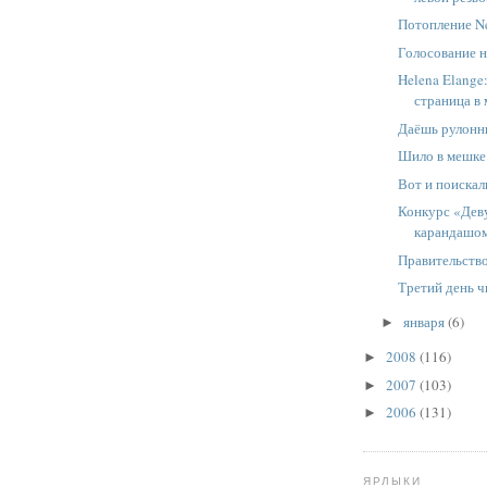
Потопление Ne
Голосование на
Helena Elange
страница в 
Даёшь рулонн
Шило в мешке
Вот и поискали
Конкурс «Дев
карандашом
Правительств
Третий день 
января
(6)
►
2008
(116)
►
2007
(103)
►
2006
(131)
►
ЯРЛЫКИ