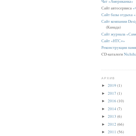
Чат «Американка»
Сайт автосервиса
«
Сайт базы отдыха 
Сайт компании Desig
(Канада)
Сайт журнала «Сам
Сайт «НТС+»
Реконструкция пам
CD-каталоги
Nichih
АРХИВ
2019
(1)
►
2017
(1)
►
2016
(10)
►
2014
(7)
►
2013
(6)
►
2012
(66)
►
2011
(56)
►