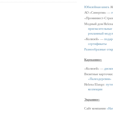
Юбилейная книга
АО
АО «Синергия» —
г
«Проминвест-Стра
Модный дом Helen
пригласительные
рекламный модул
«Колизей» —
подар
сертификаты
Разнообразные отк
Карманное:
«Колизей» —
диско
Визитные карточки
«Палеодеревня»
Helena Elange:
путе
коллекции
Экранное:
Сайт компании
«Нах