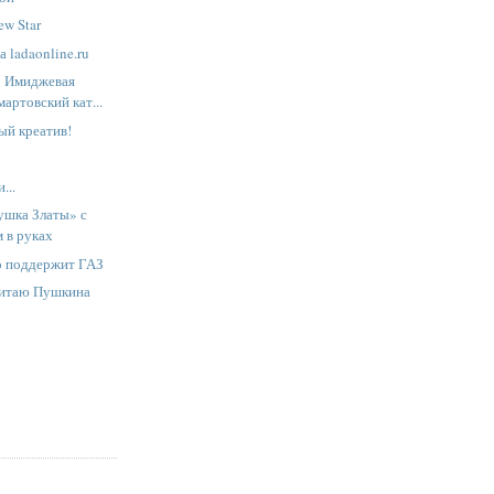
w Star
 ladaonline.ru
: Имиджевая
мартовский кат...
ый креатив!
...
ушка Златы» с
 в руках
о поддержит ГАЗ
читаю Пушкина