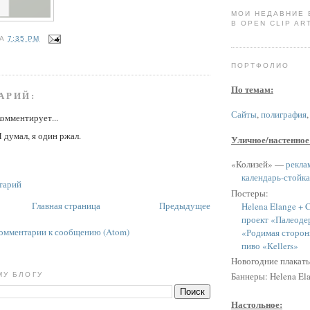
МОИ НЕДАВНИЕ
В OPEN CLIP ART
НА
7:35 PM
ПОРТФОЛИО
По темам:
АРИЙ:
Сайты
,
полиграфия
омментирует...
Я думал, я один ржал.
Уличное/настенное
«Колизей» —
рекла
календарь-стойка
тарий
Постеры:
Главная страница
Предыдущее
Helena Elange + C
проект «Палеоде
омментарии к сообщению (Atom)
«Родимая сторон
пиво «Kellers»
Новогодние плакат
Баннеры: Helena Ela
МУ БЛОГУ
Настольное: