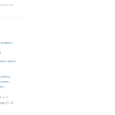
 ВЗНОСЫ
:
,
графика
...
:
мные щиты,
.
adillac
,
ревня»
,
ка»
,
ы:
1
,
2
.
nge (
1
,
2
)