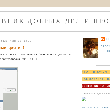
ЕВНИК ДОБРЫХ ДЕЛ И ПРО
СЕ
ФЕВРАЛЯ 09, 2009
ный креатив!
ПРОС
ПРОФ
ерез десять лет пользования Гимпом, обнаружил там
лон изображения :-) :-) :-)
КТО Я И ЗАЧЕМ 
КАК ЗАКАЗАТЬ С
22DESIGN.RU
: 
СВЕЖИЙ ДИЗАЙН
МОИ ФОТОАЛЬБ