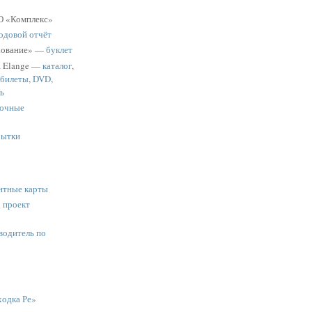
 «Комплекс»
одовой отчёт
хование» —
буклет
a Elange —
каталог
,
 билеты
,
DVD
,
ь
очные
рытки
нтные карты
:
проект
водитель по
одка Ре»