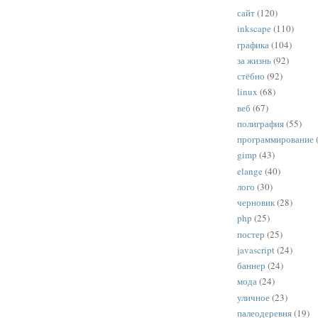
сайт
(120)
inkscape
(110)
графика
(104)
за жизнь
(92)
стёбно
(92)
linux
(68)
веб
(67)
полиграфия
(55)
программирование
gimp
(43)
elange
(40)
лого
(30)
черновик
(28)
php
(25)
постер
(25)
javascript
(24)
баннер
(24)
мода
(24)
уличное
(23)
палеодеревня
(19)