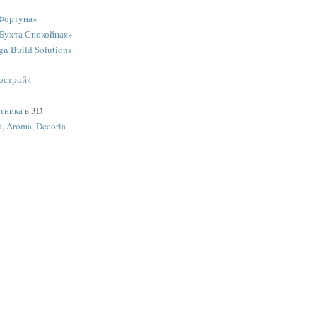
Фортуна»
«Бухта Спокойная»
n Build Solutions
острой»
ятника
в 3D
a
,
Aroma, Decoria