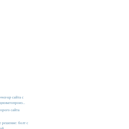
wer-up сайта с
дноватопроиз...
орого сайта
»
 решение: болт с
бой