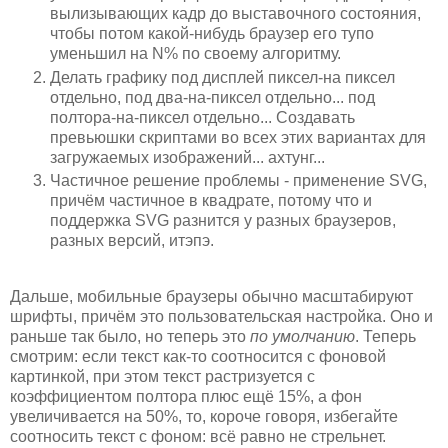
вылизывающих кадр до выставочного состояния,
чтобы потом какой-нибудь браузер его тупо
уменьшил на N% по своему алгоритму.
Делать графику под дисплей пиксел-на пиксел
отдельно, под два-на-пиксел отдельно... под
полтора-на-пиксел отдельно... Создавать
превьюшки скриптами во всех этих вариантах для
загружаемых изображений... ахтунг...
Частичное решение проблемы - применение SVG,
причём частичное в квадрате, потому что и
поддержка SVG разнится у разных браузеров,
разных версий, итэпэ.
Дальше, мобильные браузеры обычно масштабируют
шрифты, причём это пользовательская настройка. Оно и
раньше так было, но теперь это
по умолчанию
. Теперь
смотрим: если текст как-то соотносится с фоновой
картинкой, при этом текст растризуется с
коэффициентом полтора плюс ещё 15%, а фон
увеличивается на 50%, то, короче говоря, избегайте
соотносить текст с фоном: всё равно не стрельнет.