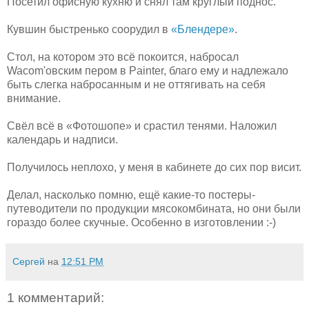
Посетил офисную кухню и снял там круглый поднос.
Кувшин быстренько соорудил в
«Блендере»
.
Стол, на котором это всё покоится, набросал
Wacom'овским пером в Painter, благо ему и надлежало
быть слегка набросанным и не оттягивать на себя
внимание.
Свёл всё в «Фотошопе» и срастил тенями. Наложил
календарь и надписи.
Получилось неплохо, у меня в кабинете до сих пор висит.
Делал, насколько помню, ещё какие-то постеры-
путеводители по продукции мясокомбината, но они были
гораздо более скучные. Особенно в изготовлении :-)
Сергей
на
12:51 PM
1 комментарий: