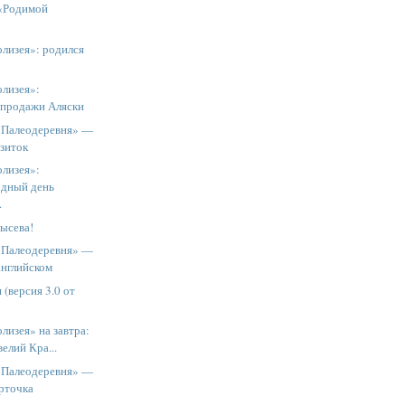
«Родимой
лизея»: родился
олизея»:
 продажи Аляски
«Палеодеревня» —
изиток
олизея»:
дный день
.
ысева!
«Палеодеревня» —
английском
я (версия 3.0 от
лизея» на завтра:
елий Кра...
«Палеодеревня» —
арточка