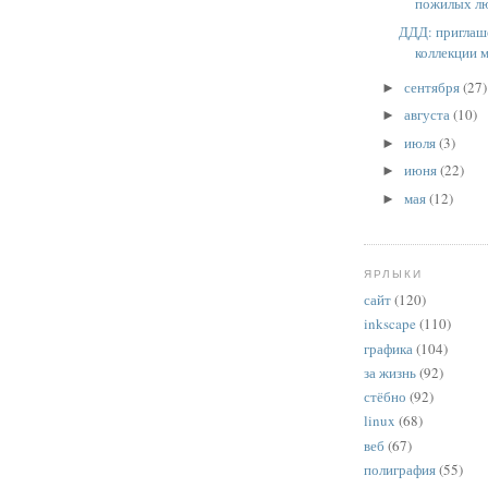
пожилых л
ДДД: приглаш
коллекции м
сентября
(27)
►
августа
(10)
►
июля
(3)
►
июня
(22)
►
мая
(12)
►
ЯРЛЫКИ
сайт
(120)
inkscape
(110)
графика
(104)
за жизнь
(92)
стёбно
(92)
linux
(68)
веб
(67)
полиграфия
(55)