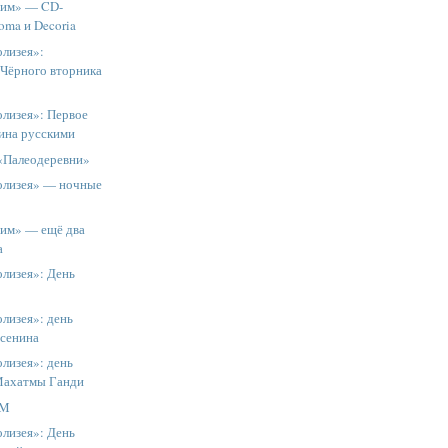
рим» — CD-
oma и Decoria
олизея»:
Чёрного вторника
олизея»: Первое
лина русскими
«Палеодеревни»
олизея» — ночные
им» — ещё два
а
олизея»: День
лизея»: день
сенина
лизея»: день
Махатмы Ганди
RM
олизея»: День