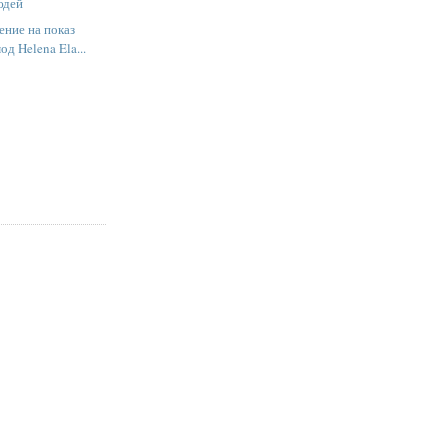
юдей
ение на показ
од Helena Ela...