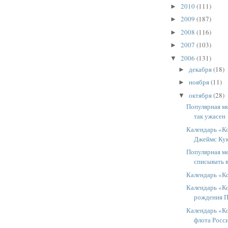
2010
(111)
►
2009
(187)
►
2008
(116)
►
2007
(103)
►
2006
(131)
▼
декабря
(18)
►
ноября
(11)
►
октября
(28)
▼
Популярная м
так ужасен
Календарь «Ко
Джеймс Ку
Популярная ме
списывать 
Календарь «К
Календарь «Ко
рождения П
Календарь «К
флота Росс