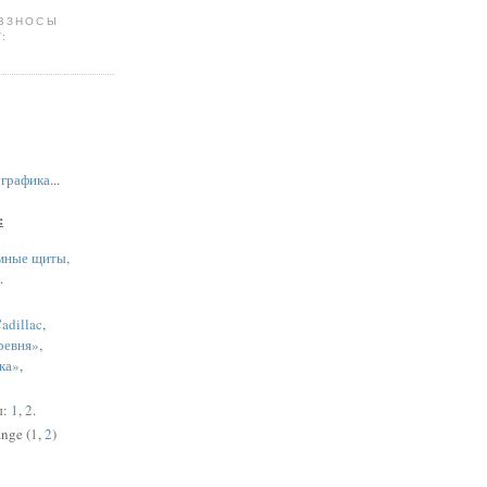
 ВЗНОСЫ
:
,
графика
...
:
мные щиты,
.
adillac
,
ревня»
,
ка»
,
ы:
1
,
2
.
nge (
1
,
2
)