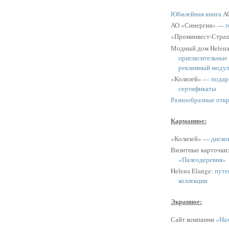
Юбилейная книга
АО
АО «Синергия» —
г
«Проминвест-Стра
Модный дом Helen
пригласительные
рекламный модул
«Колизей» —
подар
сертификаты
Разнообразные отк
Карманное:
«Колизей» —
диско
Визитные карточки
«Палеодеревня»
Helena Elange:
путе
коллекции
Экранное:
Сайт компании
«Нах