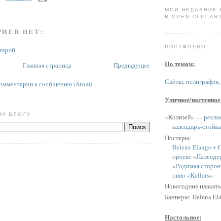
МОИ НЕДАВНИЕ
В OPEN CLIP ART
ИЕВ НЕТ:
ПОРТФОЛИО
тарий
По темам:
Главная страница
Предыдущее
Сайты
,
полиграфия
омментарии к сообщению (Atom)
Уличное/настенное
МУ БЛОГУ
«Колизей» —
рекла
календарь-стойка
Постеры:
Helena Elange + C
проект «Палеоде
«Родимая сторон
пиво «Kellers»
Новогодние плакат
Баннеры: Helena Ela
Настольное: