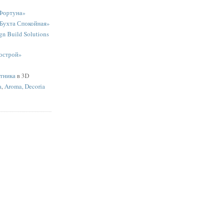
Фортуна»
«Бухта Спокойная»
n Build Solutions
острой»
ятника
в 3D
a
,
Aroma, Decoria