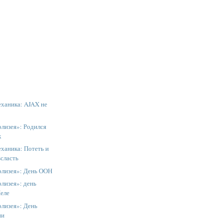
еханика: AJAX не
лизея»: Родился
к
ханика: Потеть и
всласть
олизея»: День ООН
лизея»: день
еле
олизея»: День
ии