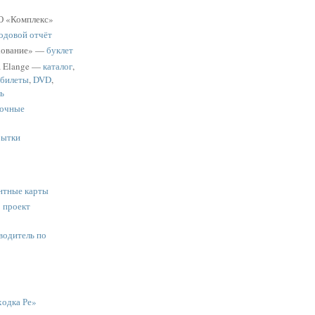
 «Комплекс»
одовой отчёт
хование» —
буклет
a Elange —
каталог
,
 билеты
,
DVD
,
ь
очные
рытки
нтные карты
:
проект
водитель по
одка Ре»