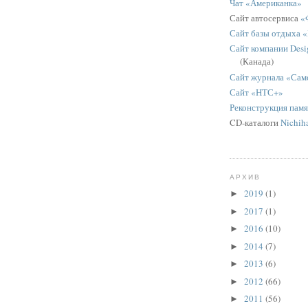
Чат «Американка»
Сайт автосервиса
«
Сайт базы отдыха 
Сайт компании Desig
(Канада)
Сайт журнала «Сам
Сайт «НТС+»
Реконструкция пам
CD-каталоги
Nichih
АРХИВ
2019
(1)
►
2017
(1)
►
2016
(10)
►
2014
(7)
►
2013
(6)
►
2012
(66)
►
2011
(56)
►