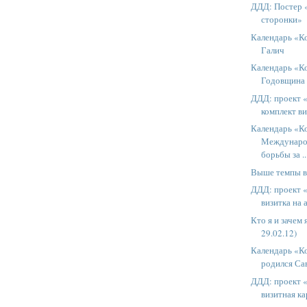
ДДД: Постер 
сторонки»
Календарь «Ко
Галич
Календарь «К
Годовщина
ДДД: проект 
комплект в
Календарь «К
Междунаро
борьбы за ..
Выше темпы в
ДДД: проект 
визитка на 
Кто я и зачем 
29.02.12)
Календарь «Ко
родился Сав
ДДД: проект 
визитная к