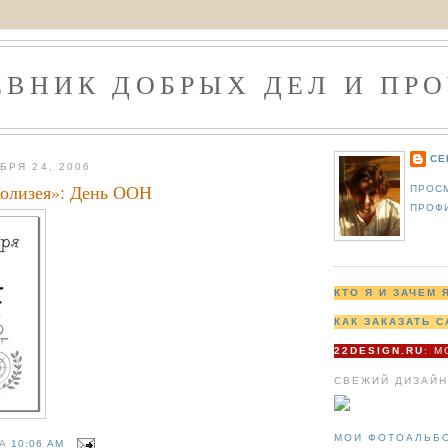
ЕВНИК ДОБРЫХ ДЕЛ И ПРО
СЕ
БРЯ 24, 2006
Колизея»: День ООН
ПРОС
ПРОФ
КТО Я И ЗАЧЕМ 
КАК ЗАКАЗАТЬ С
22DESIGN.RU
: 
СВЕЖИЙ ДИЗАЙН
МОИ ФОТОАЛЬБ
НА
10:06 AM