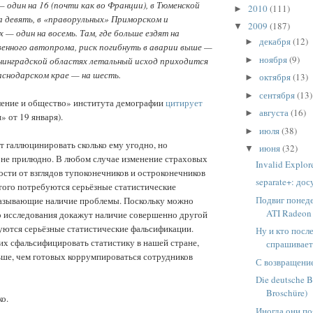
— один на 16 (почти как во Франции), в Тюменской
2010
(111)
►
а девять, в «праворульных» Приморском и
2009
(187)
▼
 — один на восемь. Там, где больше ездят на
декабря
(12)
►
венного автопрома, риск погибнуть в аварии выше —
ноября
(9)
►
нинградской областях летальный исход приходится
аснодарском крае — на шесть.
октября
(13)
►
сентября
(13)
►
ление и общество» института демографии
цитирует
августа
(16)
►
» от 19 января).
июля
(38)
►
 галлюцинировать сколько ему угодно, но
июня
(32)
▼
 не прилюдно. В любом случае изменение страховых
Invalid Explor
ости от взглядов тупоконечников и остроконечников
separate+: до
того потребуются серьёзные статистические
Подвиг понеде
казывающие наличие проблемы. Поскольку можно
ATI Radeon 
о исследования докажут наличие совершенно другой
уются серьёзные статистические фальсификации.
Ну и кто посл
х сфальсифицировать статистику в нашей стране,
спрашивает
ьше, чем готовых коррумпироваться сотрудников
С возвращени
Die deutsche B
Broschüre)
ко.
Иногда они п