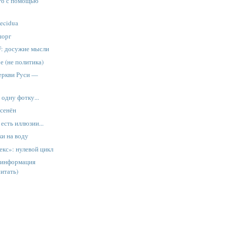
го с помощью
ecidua
шорг
F: досужие мысли
 (не политика)
еркви Руси —
 одну фотку...
осенён
 есть иллюзии...
ки на воду
кс»: нулевой цикл
тинформация
читать)