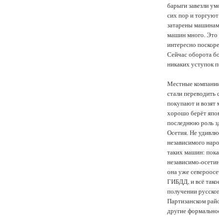
барыги завезли ум
сих пор и торгуют
затарены машинами
машин много. Это 
интересно поскор
Сейчас оборота бо
никаких уступок п
Местные компании
стали переводить 
покупают и возят 
хорошо берёт япо
последнюю роль зд
Осетия. Не удивлюс
независимого нар
таких машин: пока
независимо-осетин
она уже североосет
ГИБДД, и всё такое
получении русског
Партизанском райо
другие формальнос