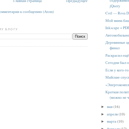
содержимо
Главная страница
Предыдущее
jQuery
омментарии к сообщению (Atom)
Coil — Rosa D
Мой мини-ба
Inkscape + PD
МУ БЛОГУ
Автомобильное
Деревянные ц
финал
Раскрасил ещё
Сегодня был 
Если у кого-то
Майские спус
«Энергокомпле
Краткая поли
(можно не 
мая
(16)
►
апреля
(10)
►
марта
(10)
►
февраля
(12)
►