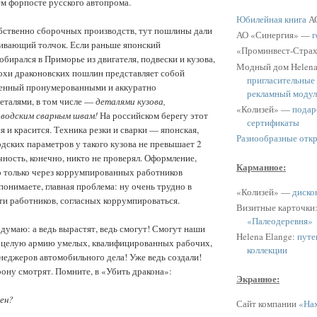
м форпосте русского автопрома.
Юбилейная книга
АО
обственно сборочных производств, тут пошлины дали
АО «Синергия» —
г
ивающий толчок. Если раньше японский
«Проминвест-Стра
обирался в Приморье из двигателя, подвески и кузова,
Модный дом Helen
охи драконовских пошлин представляет собой
пригласительные
ненный пронумерованными и аккуратно
рекламный модул
еталями, в том числе —
деталями кузова,
«Колизей» —
подар
заводским сварным швам!
На российском берегу этот
сертификаты
я и красится. Техника резки и сварки — японская,
Разнообразные отк
одских параметров у такого кузова не превышает 2
ность, конечно, никто не проверял. Оформление,
Карманное:
о только через коррумпированных работников
 понимаете, главная проблема: ну очень трудно в
«Колизей» —
диско
и работников, согласных коррумпироваться.
Визитные карточки
«Палеодеревня»
 думаю: а ведь вырастят, ведь смогут! Смогут наши
Helena Elange:
путе
ь целую армию умелых, квалифицированных рабочих,
коллекции
неджеров автомобильного дела! Уже ведь создали!
орону смотрят. Помните, в «Убить дракона»:
Экранное:
ен?
Сайт компании
«Нах