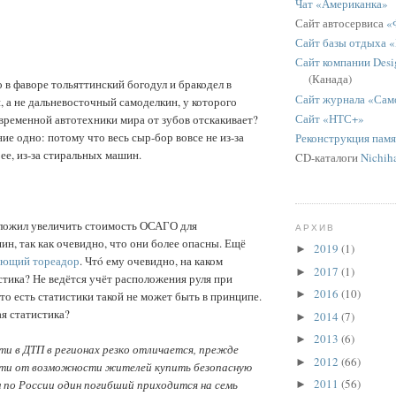
Чат «Американка»
Сайт автосервиса
«
Сайт базы отдыха 
Сайт компании Desig
(Канада)
о в фаворе тольяттинский богодул и бракодел в
Сайт журнала «Сам
, а не дальневосточный самоделкин, у которого
Сайт «НТС+»
временной автотехники мира от зубов отскакивает?
ие одно: потому что весь сыр-бор вовсе не из-за
Реконструкция пам
ее, из-за стиральных машин.
CD-каталоги
Nichih
ложил увеличить стоимость ОСАГО для
АРХИВ
н, так как очевидно, что они более опасны. Ещё
2019
(1)
►
ующий тореадор
. Чтó ему очевидно, на каком
2017
(1)
►
тика? Не ведётся учёт расположения руля при
2016
(10)
►
то есть статистики такой не может быть в принципе.
я статистика?
2014
(7)
►
2013
(6)
►
ти в ДТП в регионах резко отличается, прежде
2012
(66)
►
ости от возможности жителей купить безопасную
2011
(56)
м по России один погибший приходится на семь
►