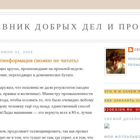
ЕВНИК ДОБРЫХ ДЕЛ И ПРО
СЕ
ИЮНЯ 01, 2009
тинформация (можно не читать)
ПРОС
ПРОФ
щих кругах, произошедшие на прошлой неделе,
ие, переходящее в демоническое бугага.
аружил, что пошлины не дали результатов (заодно
КТО Я И ЗАЧЕМ 
, прямые и косвенные). Министру промышленности
года, чтобы осознать то, что было очевидно любому
КАК ЗАКАЗАТЬ С
му человеку ещё год назад: единственный способ
22DESIGN.RU
: 
и/Лады машинами — это вернуть всех в 80-е, лучше
СВЕЖИЙ ДИЗАЙН
чем, продолжает галлюцинировать, так как провал
ит не в том, что тушат не там, где горит, а в том, что
МОИ ФОТОАЛЬБ