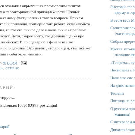
ев охолонил окрылённых премьерским визитом
Быстрый спос
су о территориальной принадлежности Южных
форму в стр
о самому факту наличия такого вопроса. Причём
В этом весь 
грани приличия, примерно так: ребята, если какой-то
Санитария рек
ил, то это его личное дело и ваша личная проблема.
(часть очер
 вслух. Хотя, скорее всего, это древняя сценка про
Собрал пререл
олицейских. И по сценарию в финале всё же
 полицейский. Это значит, что японцам, увы, всё же
Может, кто-н
овать себя окрылёнными.
название фи
«Теорема», су
НА
9:42 AM
НЬ
,
СТЁБНО
Посмотрел «Т
Нашёл во сне 
На днях наконе
АРИЙ:
Teorema
тирует...
Пятница на ра
ums.drom.ru/1073183893-post2.html
О русском про
машины)
С интересом и
тарий
Динамическая