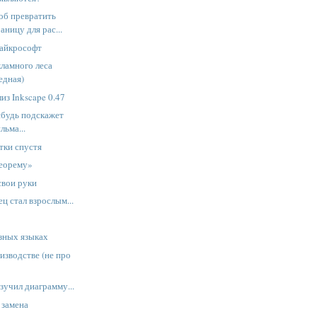
об превратить
аницу для рас...
Майкрософт
ламного леса
едная)
из Inkscape 0.47
ибудь подскажет
льма...
тки спустя
еорему»
свои руки
ц стал взрослым...
зных языках
изводстве (не про
зучил диаграмму...
 замена