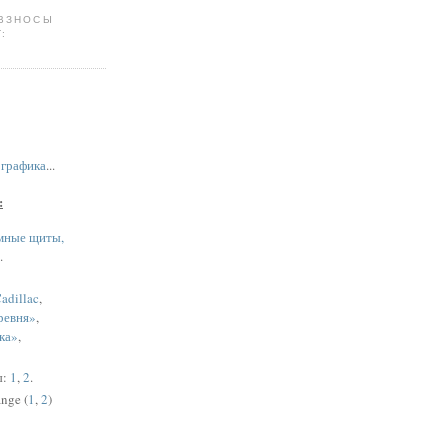
 ВЗНОСЫ
:
,
графика
...
:
мные щиты,
.
adillac
,
ревня»
,
ка»
,
ы:
1
,
2
.
nge (
1
,
2
)