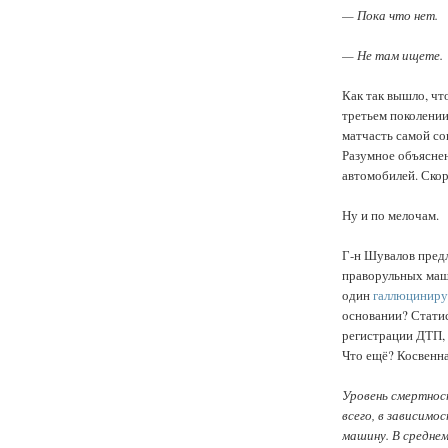
— Пока что нет.
— Не там ищете.
Как так вышло, чт
третьем поколении
матчасть самой со
Разумное объяснен
автомобилей. Скор
Ну и по мелочам.
Г-н Шувалов пред
праворульных маши
один
галлюцинир
основании? Статис
регистрации ДТП, 
Что ещё? Косвенна
Уровень смертнос
всего, в зависим
машину. В средне