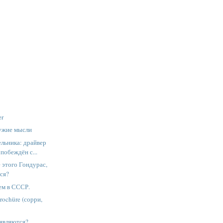
er
сужие мысли
льника: драйвер
побеждён с...
е этого Гондурас,
ся?
ем в СССР.
rochüre (сорри,
оявляются?