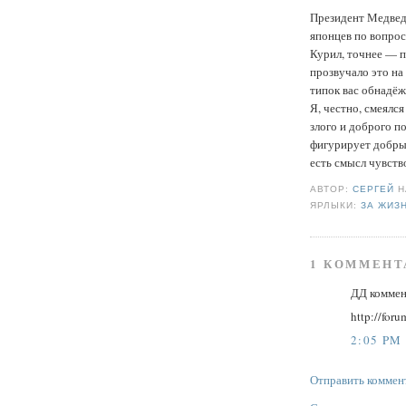
Президент Медвед
японцев по вопро
Курил, точнее — п
прозвучало это на 
типок вас обнадёж
Я, честно, смеялся
злого и доброго п
фигурирует добрый
есть смысл чувств
АВТОР:
СЕРГЕЙ
ЯРЛЫКИ:
ЗА ЖИЗ
1 КОММЕНТ
ДД коммен
http://for
2:05 PM
Отправить коммен