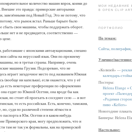
опомрачительное количество машин впрок, коими до
МОИ НЕДАВНИЕ
. Внешне это правда: приморские авторынки
В OPEN CLIP ART
, завезёнными под Новый Год. Это не потому, что
потому, что рынок встал. Раньше барыге было
ее сбыть свои машины, чтобы поддержать оборот.
ПОРТФОЛИО
льше нет и не предвидится, соответственно —
По темам:
о цене.
Сайты
,
полиграфия
, работавшие с японскими автоаукционами, спешно
свои сайты на нерусский язык. Они по-прежнему
Уличное/настенное
машины, но в третьи страны. Например, очень
нские машины Грузия. Подозреваю, что не
«Колизей» —
рекла
есь играет загадочное место под названием Южная
календарь-стойка
ь (вообще ни капельки), если окажется, что у её
Постеры:
ода есть некоторые преференции по оформлению
Helena Elange + C
 она ездит по Южной Осетии, она вроде бы как
проект «Палеоде
ская, но стоит ей проехать в соседнее село — и вот
«Родимая сторон
инская, то есть российская. Есть, конечно, таможня,
пиво «Kellers»
, но, судя по различной степени лёгкости в
Новогодние плакат
о паспорта в Юж. Осетии и в каком-нибудь
Баннеры: Helena Ela
не Приморского края, могу предположить, что и
ти там не так уж формальны, как на приморской
Настольное: