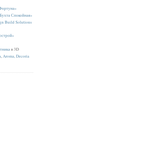
Фортуна»
«Бухта Спокойная»
n Build Solutions
острой»
ятника
в 3D
a
,
Aroma, Decoria