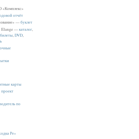
 «Комплекс»
одовой отчёт
хование» —
буклет
a Elange —
каталог
,
 билеты
,
DVD
,
ь
очные
рытки
нтные карты
:
проект
водитель по
одка Ре»