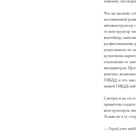
таможне, последне
Что же касаемо с
несомненный разв
автоконструктор с
то конструктор эп
контейнер, напол
расфасованными д
разрезанного по 
кузов вновь варитс
отклонение от зав
миллиметров. Проч
конечно, возможн
ГИБДД, и это, как
нашей ГИБДД найт
Смотрю я на это и
правители создат
конструкторов, ме
Только не в ту ст
— Герой уже найд