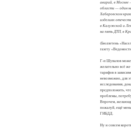
аварий, в Москве 
области — один н
Хабаровском краях
изделиях отечест
в Калужской и Ле
на пять ДТП, в Кр
(Бюллетень «Насе
газету «Ведомости
Г-н Шувалов может
желательно всё же
тарифов в зависим
невозможно, для э
исследования, до
предположить, чт
проблемы, потреб
Впрочем, желающи
пожалуй, ещё мен
ГИБДД.
Ну и совсем корот