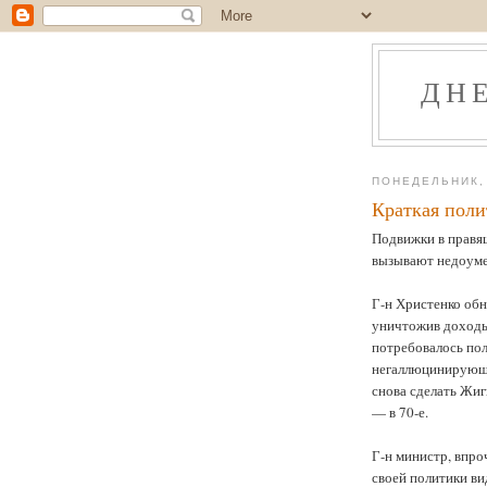
ДН
ПОНЕДЕЛЬНИК, 
Краткая поли
Подвижки в правя
вызывают недоумен
Г-н Христенко обн
уничтожив доходы
потребовалось пол
негаллюцинирующе
снова сделать Жиг
— в 70-е.
Г-н министр, впро
своей политики вид