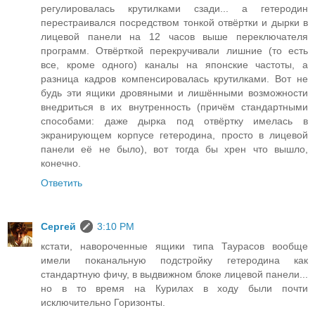
регулировалась крутилками сзади... а гетеродин
перестраивался посредством тонкой отвёртки и дырки в
лицевой панели на 12 часов выше переключателя
программ. Отвёрткой перекручивали лишние (то есть
все, кроме одного) каналы на японские частоты, а
разница кадров компенсировалась крутилками. Вот не
будь эти ящики дровяными и лишёнными возможности
внедриться в их внутренность (причём стандартными
способами: даже дырка под отвёртку имелась в
экранирующем корпусе гетеродина, просто в лицевой
панели её не было), вот тогда бы хрен что вышло,
конечно.
Ответить
Сергей
3:10 PM
кстати, навороченные ящики типа Таурасов вообще
имели поканальную подстройку гетеродина как
стандартную фичу, в выдвижном блоке лицевой панели...
но в то время на Курилах в ходу были почти
исключительно Горизонты.