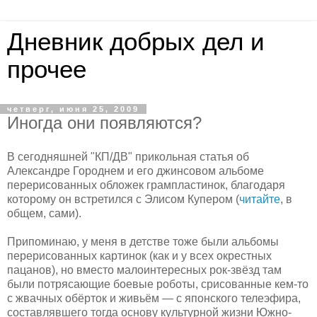
Дневник добрых дел и
прочее
четверг, июня 25, 2009
Иногда они появляются?
В сегодняшней "КП/ДВ" прикольная статья об
Александре Городнем и его джинсовом альбоме
перерисованных обложек грампластинок, благодаря
которому он встретился с Элисом Купером (
читайте
, в
общем, сами).
Припоминаю, у меня в детстве тоже были альбомы
перерисованных картинок (как и у всех окрестных
пацанов), но вместо малоинтересных рок-звёзд там
были потрясающие боевые роботы, срисованные кем-то
с жвачных обёрток и живьём — с японского телеэфира,
составлявшего тогда основу культурной жизни Южно-