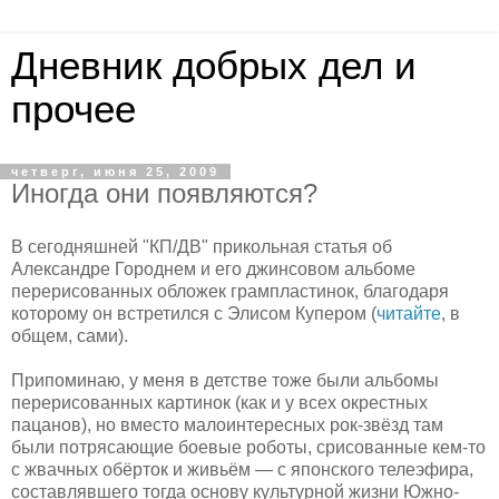
Дневник добрых дел и
прочее
четверг, июня 25, 2009
Иногда они появляются?
В сегодняшней "КП/ДВ" прикольная статья об
Александре Городнем и его джинсовом альбоме
перерисованных обложек грампластинок, благодаря
которому он встретился с Элисом Купером (
читайте
, в
общем, сами).
Припоминаю, у меня в детстве тоже были альбомы
перерисованных картинок (как и у всех окрестных
пацанов), но вместо малоинтересных рок-звёзд там
были потрясающие боевые роботы, срисованные кем-то
с жвачных обёрток и живьём — с японского телеэфира,
составлявшего тогда основу культурной жизни Южно-