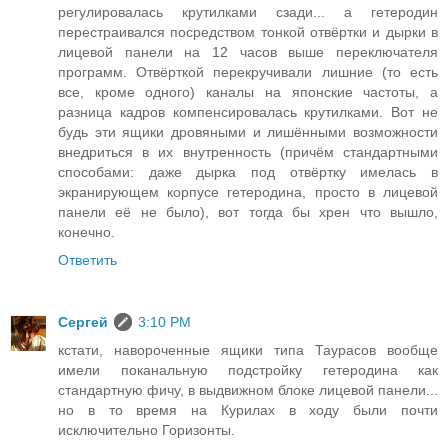
регулировалась крутилками сзади... а гетеродин
перестраивался посредством тонкой отвёртки и дырки в
лицевой панели на 12 часов выше переключателя
программ. Отвёрткой перекручивали лишние (то есть
все, кроме одного) каналы на японские частоты, а
разница кадров компенсировалась крутилками. Вот не
будь эти ящики дровяными и лишёнными возможности
внедриться в их внутренность (причём стандартными
способами: даже дырка под отвёртку имелась в
экранирующем корпусе гетеродина, просто в лицевой
панели её не было), вот тогда бы хрен что вышло,
конечно.
Ответить
Сергей
3:10 PM
кстати, навороченные ящики типа Таурасов вообще
имели поканальную подстройку гетеродина как
стандартную фичу, в выдвижном блоке лицевой панели...
но в то время на Курилах в ходу были почти
исключительно Горизонты.