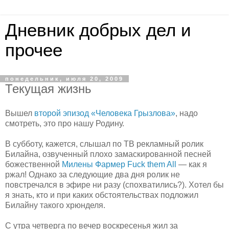
Дневник добрых дел и
прочее
понедельник, июля 20, 2009
Текущая жизнь
Вышел
второй эпизод «Человека Грызлова»
, надо
смотреть, это про нашу Родину.
В субботу, кажется, слышал по ТВ рекламный ролик
Билайна, озвученный плохо замаскированной песней
божественной
Милены Фармер Fuck them All
— как я
ржал! Однако за следующие два дня ролик не
повстречался в эфире ни разу (спохватились?). Хотел бы
я знать, кто и при каких обстоятельствах подложил
Билайну такого хрюнделя.
С утра четверга по вечер воскресенья жил за