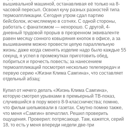
вышивальной машиной, останавливая её только на 8-
часовой пересып. Освоил кучу разных разностей типа
термоаппликации. Сегодня утром сдал партию
бейсболок, исчисляемую в сотнях. С одной стороны,
работать с фанатизмом — нехорошо. С другой, 4-
дневный трудовой прорыв в презренном эквиваленте
равен месяцу сонного ковыряния кнопок в офисе, а за
вышиванием можно провести целую параллельную
жизнь: даже когда сменять изделие надо было каждые 55
секунд, я успел в промежутках приготовить обед,
побриться и прочесть повесть; за нанесением
термоаппликаций посмотрел несколько телепередач и
первую серию «Жизни Клима Самгина», что составляет
отдельный абзац:
Купил от нечего делать «Жизнь Клима Самгина»,
которую смотрел урывками в премьерный ТВ-показ,
случившийся в пору моего 8-9-классничества; помню,
что фильм шельмовали в газетах. Смутно помню также,
что меня «Самгин» впечатлил. Решил проверить
ощущения. Проверил: потрясающе. Там, кажется, серий
18, то есть у меня впереди недели две-три