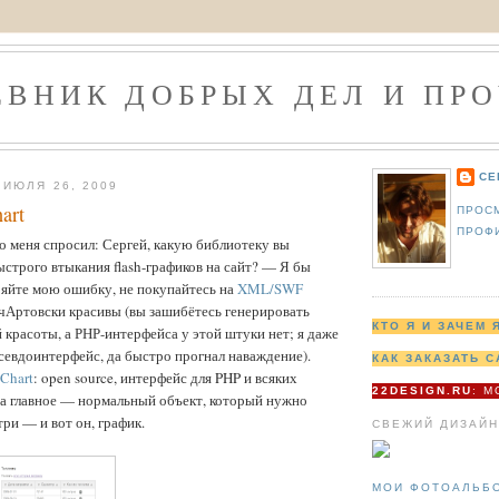
ЕВНИК ДОБРЫХ ДЕЛ И ПРО
СЕ
ИЮЛЯ 26, 2009
art
ПРОС
ПРОФ
кто меня спросил: Сергей, какую библиотеку вы
ыстрого втыкания flash-графиков на сайт? — Я бы
ряйте мою ошибку, не покупайтесь на
XML/SWF
и чАртовски красивы (вы зашибётесь генерировать
КТО Я И ЗАЧЕМ 
 красоты, а РНР-интерфейса у этой штуки нет; я даже
псевдоинтерфейс, да быстро прогнал наваждение).
КАК ЗАКАЗАТЬ С
 Chart
: open source, интерфейс для PHP и всяких
22DESIGN.RU
: 
 а главное — нормальный объект, который нужно
три — и вот он, график.
СВЕЖИЙ ДИЗАЙН
МОИ ФОТОАЛЬБ