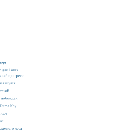
шорг
 для Linux:
явный прогресс
атянулся...
етской
а побеждён
: Duma Key
олще
art
ламного леса