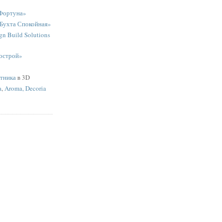
Фортуна»
«Бухта Спокойная»
n Build Solutions
острой»
ятника
в 3D
a
,
Aroma, Decoria