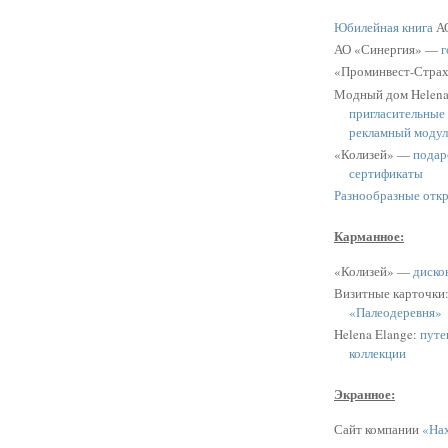
Юбилейная книга
АО
АО «Синергия» —
г
«Проминвест-Стра
Модный дом Helen
пригласительные
рекламный модул
«Колизей» —
подар
сертификаты
Разнообразные отк
Карманное:
«Колизей» —
диско
Визитные карточки
«Палеодеревня»
Helena Elange:
путе
коллекции
Экранное:
Сайт компании
«Нах