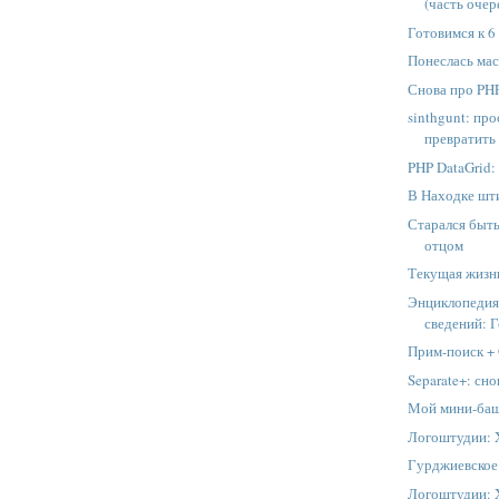
(часть очер
Готовимся к 6 
Понеслась ма
Снова про PHP
sinthgunt: пр
превратить 
PHP DataGrid:
В Находке шти
Старался быт
отцом
Текущая жизн
Энциклопедия
сведений: 
Прим-поиск +
Separate+: сн
Мой мини-ба
Логоштудии: X
Гурджиевское
Логоштудии: 