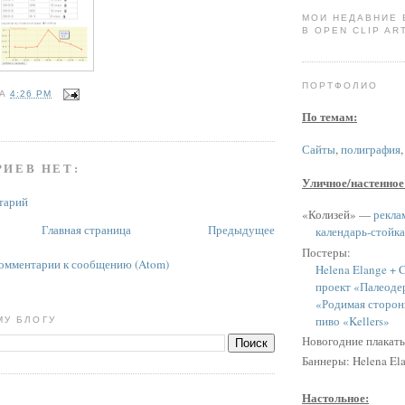
МОИ НЕДАВНИЕ
В OPEN CLIP ART
ПОРТФОЛИО
НА
4:26 PM
По темам:
Сайты
,
полиграфия
ИЕВ НЕТ:
Уличное/настенное
тарий
«Колизей» —
рекла
Главная страница
Предыдущее
календарь-стойка
Постеры:
омментарии к сообщению (Atom)
Helena Elange + C
проект «Палеоде
«Родимая сторон
пиво «Kellers»
МУ БЛОГУ
Новогодние плакат
Баннеры: Helena Ela
Настольное: