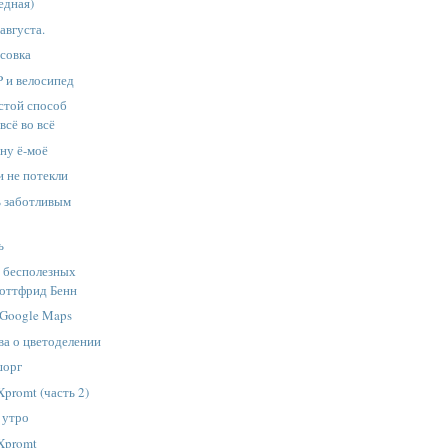
едная)
августа.
ссовка
 и велосипед
остой способ
всё во всё
 ну ё-моё
 не потекли
ь заботливым
ь
 бесполезных
Готтфрид Бенн
 Google Maps
ова о цветоделении
шорг
promt (часть 2)
 утро
Xpromt