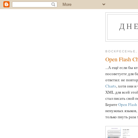
ДН
ВОСКРЕСЕНЬЕ, 
Open Flash Ch
...А ещё если бы 
посоветуете для б
ответил: не повто
Charts
, хотя они 
XML для всей этой
стал писать свой 
Берите
Open Flash
ненужных языков,
только пнуть раза 