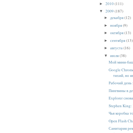
2010
(111)
►
2009
(187)
▼
декабря
(12)
►
ноября
(9)
►
октября
(13)
►
сентября
(13)
►
августа
(16)
►
июля
(38)
▼
Мой мини-ба
Google Chrome
тихий, но 
Рабочий день з
Пингвины в д
Explorer снов
Stephen King
Чья коробка т
Open Flash Ch
Санитария рек