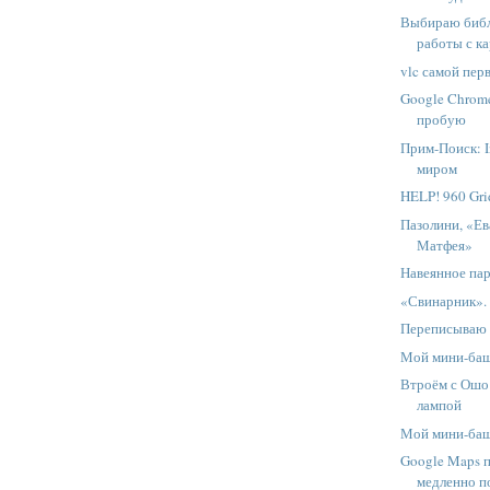
Выбираю библ
работы с к
vlc самой пер
Google Chrome
пробую
Прим-Поиск: I
миром
HELP! 960 Gri
Пазолини, «Ев
Матфея»
Навеянное па
«Свинарник».
Переписываю 
Мой мини-ба
Втроём с Ошо
лампой
Мой мини-ба
Google Maps 
медленно п