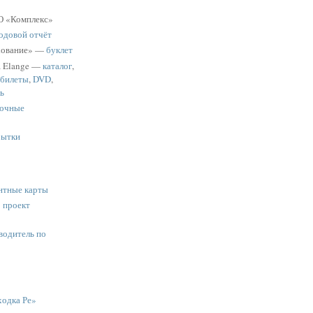
 «Комплекс»
одовой отчёт
хование» —
буклет
a Elange —
каталог
,
 билеты
,
DVD
,
ь
очные
рытки
нтные карты
:
проект
водитель по
одка Ре»