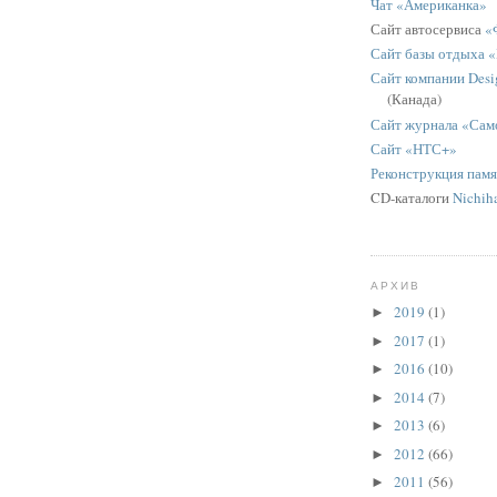
Чат «Американка»
Сайт автосервиса
«
Сайт базы отдыха 
Сайт компании Desig
(Канада)
Сайт журнала «Сам
Сайт «НТС+»
Реконструкция пам
CD-каталоги
Nichih
АРХИВ
2019
(1)
►
2017
(1)
►
2016
(10)
►
2014
(7)
►
2013
(6)
►
2012
(66)
►
2011
(56)
►