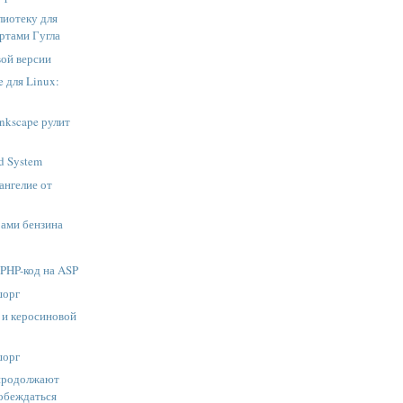
иотеку для
артами Гугла
вой версии
 для Linux:
nkscape рулит
d System
ангелие от
рами бензина
PHP-код на ASP
шорг
 и керосиновой
шорг
продолжают
обеждаться