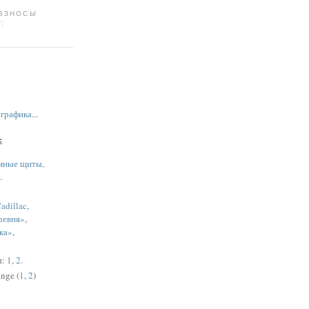
 ВЗНОСЫ
:
,
графика
...
:
мные щиты,
.
adillac
,
ревня»
,
ка»
,
ы:
1
,
2
.
nge (
1
,
2
)