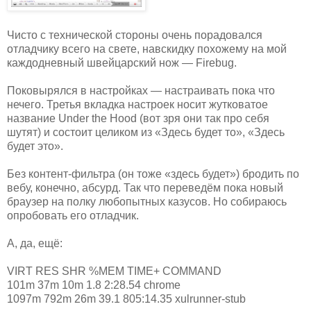
Чисто с технической стороны очень порадовался
отладчику всего на свете, навскидку похожему на мой
каждодневный швейцарский нож — Firebug.
Поковырялся в настройках — настраивать пока что
нечего. Третья вкладка настроек носит жутковатое
название Under the Hood (вот зря они так про себя
шутят) и состоит целиком из «Здесь будет то», «Здесь
будет это».
Без контент-фильтра (он тоже «здесь будет») бродить по
вебу, конечно, абсурд. Так что переведём пока новый
браузер на полку любопытных казусов. Но собираюсь
опробовать его отладчик.
А, да, ещё:
VIRT RES SHR %MEM TIME+ COMMAND
101m 37m 10m 1.8 2:28.54 chrome
1097m 792m 26m 39.1 805:14.35 xulrunner-stub