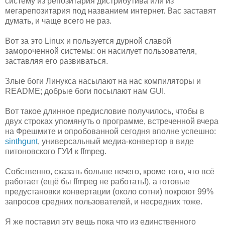
систему из репозитария дистрибутива или из
мегарепозитария под названием интернет. Вас заставят
думать, и чаще всего не раз.
Вот за это Linux и пользуется дурной славой
замороченной системы: он насилует пользователя,
заставляя его развиваться.
Злые боги Линукса насылают на нас компиляторы и
README; добрые боги посылают нам GUI.
Вот такое длинное предисловие получилось, чтобы в
двух строках упомянуть о программе, встреченной вчера
на Фрешмите и опробованной сегодня вполне успешно:
sinthgunt
, универсальный медиа-конвертор в виде
питоновского ГУИ к ffmpeg.
Собственно, сказать больше нечего, кроме того, что всё
работает (ещё бы ffmpeg не работать!), а готовые
предустановки конвертации (около сотни) покроют 99%
запросов средних пользователей, и несредних тоже.
Я же поставил эту вещь пока что из единственного